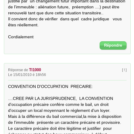
justifie par  un changement futur important dans la destination 
de l'immeuble : aliénation future,  préemption ....) peut être 
renouvelé tant que dure cette situation transitoire..

Il convient donc de vérifier  dans quel  cadre juridique   vous 
êtes réellement.

Cordialement
Répondre
TI1000
Réponse de
[ ! ]
Le 15/01/2010 é 18h56
CONVENTION D'OCCUPATION  PRECAIRE:

....CREE PAR LA JURISPRUDENCE,  LA CONVENTION

d'occupation précaire confére comme le bail, un droit

d'occuper un local moyennant le réglement d'un loyer.

Mais à la différence du bail commercial,la mise à disposition

de l'immeuble  présente un caractére précaire et provisoire.

Le caractère précaire doit étre légitime et justifier  pour 