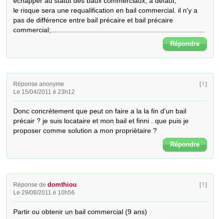
échapper au statut des baux commerciaux, à défaut,

le risque sera une requalification en bail commercial. il n'y a 
pas de différence entre bail précaire et bail précaire 
commercial;...............................................................................
Répondre
Réponse anonyme
[ ! ]
Le 15/04/2011 é 23h12
Donc concrétement que peut on faire a la la fin d'un bail 
précair ? je suis locataire et mon bail et finni . que puis je 
proposer comme solution a mon propriètaire ?
Répondre
domthiou
Réponse de
[ ! ]
Le 29/08/2011 é 10h56
Partir ou obtenir un bail commercial (9 ans)