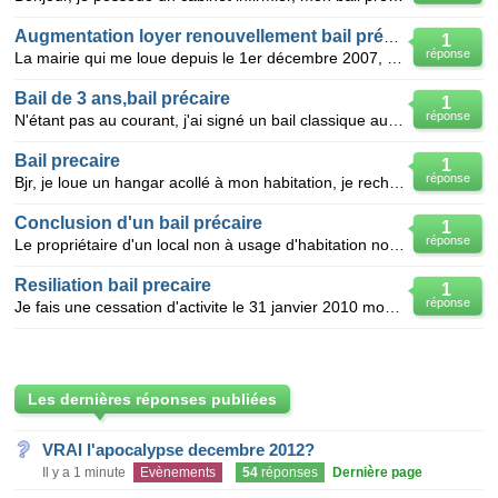
Augmentation loyer renouvellement bail précaire
1
réponse
La mairie qui me loue depuis le 1er décembre 2007, un logement en bail précaire d'un an, pour un loy
Bail de 3 ans,bail précaire
1
réponse
N'étant pas au courant, j'ai signé un bail classique au lieu d'un bail précaire, je souhaite quitter
Bail precaire
1
réponse
Bjr, je loue un hangar acollé à mon habitation, je recherche un modéle de bail précaire, merci
Conclusion d'un bail précaire
1
réponse
Le propriétaire d'un local non à usage d'habitation nous propose, après résiliation du bail, la conc
Resiliation bail precaire
1
réponse
Je fais une cessation d'activite le 31 janvier 2010 mon bail precaire se termine le 30juin puis je l
Les dernières réponses publiées
VRAI l'apocalypse decembre 2012?
Il y a 1 minute
Evènements
54
réponses
Dernière page