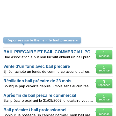
Réponses sur le thème «
le bail precaire
»
BAIL PRECAIRE ET BAIL COMMERCIAL POUR UNE ASSOCIATION
1
réponse
Une association à but non lucratif obtient un bail précaire avec Mr X comme président en cours de vi
Vente d'un fond avec bail precaire
1
réponse
Bjr.Je rachete un fonds de commerce avec le bail commercial de la structure et un bail precaire sur
Résiliation bail précaire de 23 mois
3
réponses
Boutique pap ouverte depuis 6 mois sans aucun résultat positif.je voudrais résilier ce bail précair
Après fin de bail précaire commercial
1
réponse
Bail précaire expirant le 31/09/2007 le locataire veut rester encore 6 mois sans vouloir signer un b
Bail précaire / bail professionnel
1
réponse
Bonjour, je possède un cabinet infirmier, mon bail précaire se termine le 1er mars 2009, mon propri