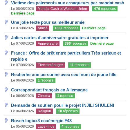
Victime des paiements aux arnaqueurs par mandat cash
Le 08/08/2026
Mandat Cash et Western Union
476
réponses
Dernière page
Une jolie texte pour sa meilleur amie
Le 07/08/2026
Amitié
1661
réponses
Dernière page
Jolies cartes d'anniversaire gratuites à imprimer
Le 07/08/2026
Anniversaire
396
réponses
Dernière page
France : Offre de prêt entre particuliers Très sérieux et
rapide e
Le 07/08/2026
Electroménager
11
réponses
Recherhe une personne avec seul nom de jeune fille
Le 06/08/2026
1
réponse
Correspondant français en Allemagne
Le 06/08/2026
Cinéma
1
réponse
Demande de soutien pour le projet INJILI SHULENI
Le 06/08/2026
Religion
10
réponses
Bosch logixx8 ecoénergie F43
Le 05/08/2026
Lave-linge
4
réponses