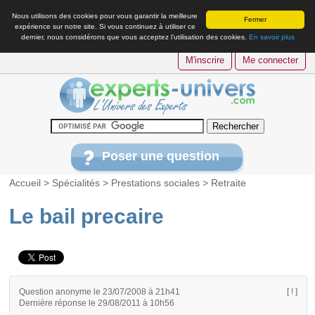
Nous utilisons des cookies pour vous garantir la meilleure
Fermer
expérience sur notre site. Si vous continuez à utiliser ce
dernier, nous considérons que vous acceptez l’utilisation des cookies.
En savoir plus
M'inscrire
Me connecter
Poser une question
Accueil
>
Spécialités
>
Prestations sociales
>
Retraite
Le bail precaire
Question anonyme le 23/07/2008 à 21h41
[ ! ]
Dernière réponse le 29/08/2011 à 10h56