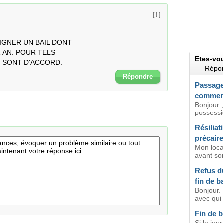
[ ! ]
GNER UN BAIL DONT 

 AN. POUR TELS

Etes-vo
S SONT D'ACCORD.
Répon
Répondre
Passage 
commerc
Bonjour 
possessi
Résiliat
précaire
Mon locat
avant son
Refus du
fin de ba
Bonjour.
avec qui
Fin de b
Si le jou