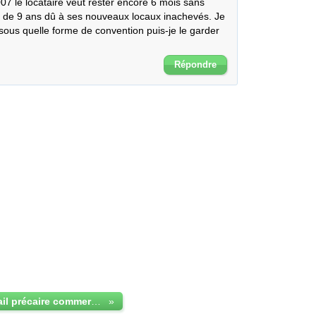
007 le locataire veut rester encore 6 mois sans 
l de 9 ans dû à ses nouveaux locaux inachevés. Je 
sous quelle forme de convention puis-je le garder 
Répondre
Après fin de bail précaire commercial
»