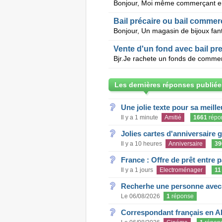
Bail précaire ou bail commerc
Vente d'un fond avec bail pre
Les dernières réponses publiée
Une jolie texte pour sa meill
Il y a 1 minute
Amitié
1661
répo
Jolies cartes d'anniversaire 
Il y a 10 heures
Anniversaire
39
France : Offre de prêt entre p
Il y a 1 jours
Electroménager
11
Recherhe une personne avec s
Le 06/08/2026
1
réponse
Correspondant français en A