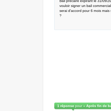
Bail précaire expirant le 31/09/2
vouloir signer un bail commercia
serai d'accord pour 6 mois mais 
?
1 réponse
pour «