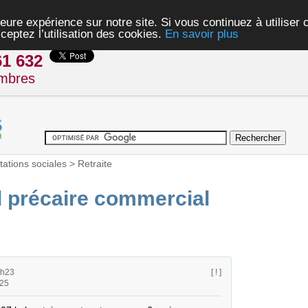
eure expérience sur notre site. Si vous continuez à utiliser
ceptez l’utilisation des cookies.
En savoir plus
61 632
mbres
tations sociales
>
Retraite
il précaire commercial
0h23
[ ! ]
h25