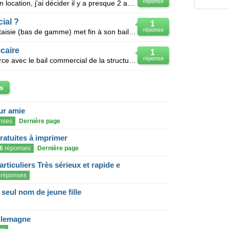
réponse
Bonjour, Moi même commerçant en location, j'ai décider il y a presque 2 ans de ça ,de "sou-loué" (a
ial ?
1
réponse
Bonjour, Un magasin de bijoux fantaisie (bas de gamme) met fin à son bail au bout de 6 ans d'act
caire
1
réponse
Bjr.Je rachete un fonds de commerce avec le bail commercial de la structure et un bail precaire sur
s
eur amie
nses
Dernière page
gratuites à imprimer
6
réponses
Dernière page
articuliers Très sérieux et rapide e
réponses
eul nom de jeune fille
llemagne