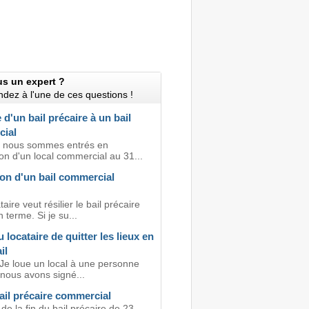
us un expert ?
dez à l'une de ces questions !
d'un bail précaire à un bail
ial
, nous sommes entrés en
on d'un local commercial au 31...
ion d'un bail commercial
aire veut résilier le bail précaire
 terme. Si je su...
 locataire de quitter les lieux en
il
 Je loue un local à une personne
 nous avons signé...
ail précaire commercial
r de la fin du bail précaire de 23