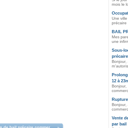
mois le l
Occupat
Une ville
précaire 
BAIL P
Mes pare
une infir
Sous-loc
précaire
Bonjour, 
m'autoris
Prolong
12 à 23
Bonjour, 
commercia
Rupture 
Bonjour, 
commerci
Vente d
par bail
Après fin de bail précaire commercial
»