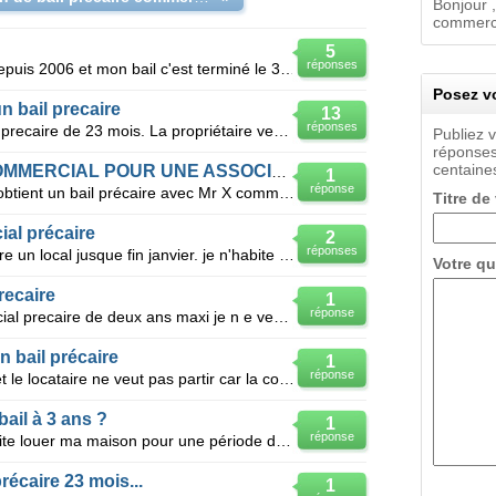
Bonjour ,
commercia
5
réponses
Je suis locataire en bail précaire depuis 2006 et mon bail c'est terminé le 31 mais 2008. je loue c
Posez vo
n bail precaire
13
réponses
Bonjour, Je suis locataire d un bail precaire de 23 mois. La propriétaire vend son local et me d
Publiez 
réponses
centaines
BAIL PRECAIRE ET BAIL COMMERCIAL POUR UNE ASSOCIATION
1
réponse
Une association à but non lucratif obtient un bail précaire avec Mr X comme président en cours de vi
Titre de
al précaire
2
réponses
J'ai loué en bail commercial précaire un local jusque fin janvier. je n'habite pas sur place. Je vie
Votre qu
recaire
1
réponse
Je suis bailleur d un local commercial precaire de deux ans maxi je n e veux pa s poursuivre avec ce
n bail précaire
1
réponse
Bail précaire expirant le 31/03/06 et le locataire ne veut pas partir car la construction de ses nou
bail à 3 ans ?
1
réponse
Bonjour, Mon futur locataire souhaite louer ma maison pour une période de 23 mois. Sachant qu'il
récaire 23 mois...
1