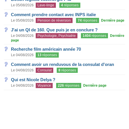
Le 05/08/2026
Lave-linge
4
réponses
Comment prendre contact avec INPS italie
Le 05/08/2026
Pension de réversion
74
réponses
Dernière page
J'ai un QI de 160. Que puis je en conclure ?
Le 04/08/2026
Psychologie, Psychiatrie
1404
réponses
Dernière
page
Recherche film américain année 70
Le 04/08/2026
13
réponses
Comment avoir un renduvous de la consulat d'oran
Le 04/08/2026
Consulat
8
réponses
Qui est Nicole Delya ?
Le 04/08/2026
Voyance
226
réponses
Dernière page