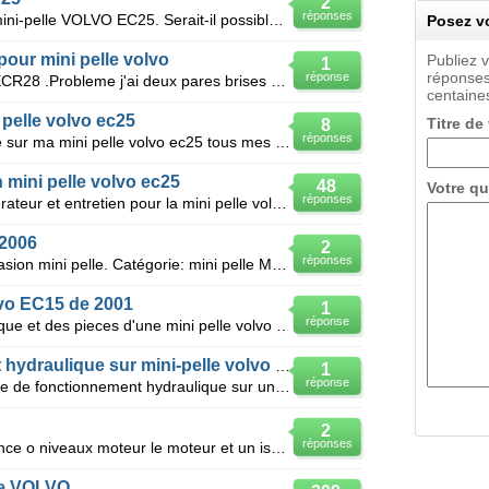
2
réponses
Bonjour, J'ai des soucis avec ma mini-pelle VOLVO EC25. Serait-il possible d'avoir les schémas hyd
Posez vo
pour mini pelle volvo
Publiez 
1
réponses
réponse
Bonjour, J'ai une mini pelle Volvo ECR28 .Probleme j'ai deux pares brises de casse sur ma mini pell
centaines
 pelle volvo ec25
Titre de
8
réponses
Bonjour j,ai un problème électrique sur ma mini pelle volvo ec25 tous mes fusibles sont bon le table
 mini pelle volvo ec25
48
Votre qu
réponses
Bonjour, Je cherche le manuel opérateur et entretien pour la mini pelle volvo ec25. Si quelqu'un
 2006
2
réponses
Disponible offre Machine TP d'occasion mini pelle. Catégorie: mini pelle Marque: Volvo EC 35
lvo EC15 de 2001
1
réponse
Bonjour je recherche la doc technique et des pieces d'une mini pelle volvo EC15 de 2001 merci a tou
Probléme de fonctionnement hydraulique sur mini-pelle volvo EC25
1
réponse
Bonjour, je suis devant un problème de fonctionnement hydraulique sur une mini-pelle volvo EC 25. l
2
réponses
Nous avons un manque de puissance o niveaux moteur le moteur et un isuzu de 50 ch de 4cylindre montè
le VOLVO