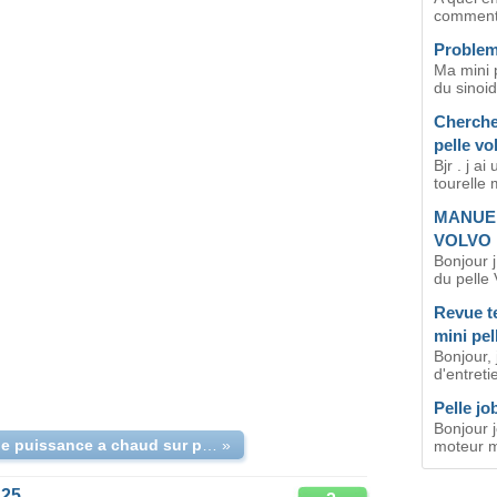
comment 
Probleme
Ma mini p
du sinoid
Cherche
pelle vo
Bjr . j a
tourelle 
MANUEL
VOLVO 
Bonjour 
du pelle
Revue te
mini pel
Bonjour, 
d'entreti
Pelle jo
Bonjour 
moins de puissance a chaud sur pelle volvo
»
moteur m
C25