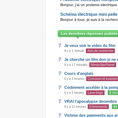
Schéma électrique mini pelle
Les dernières réponses publiée
Je veux voir le video du film
Il y a 1 minute
Avis de recherche
Je cherche un film don je ne c
Il y a 17 minutes
MovieStarPlanet
Cours d'anglais
Il y a 3 heures
Concours et examen
Codmment accéder à la pom
Il y a 3 heures
Lave-linge
2
rép
VRAI l'apocalypse decembre
Il y a 11 heures
Evènements
54
Victime des paiements aux a