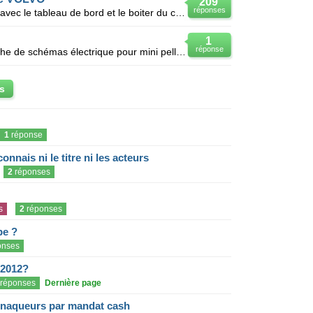
209
réponses
Bonjour, j'ai un proleme electrique avec le tableau de bord et le boiter du code de demarage de la m
1
réponse
Bonjour à tous, je suis à la recherche de schémas électrique pour mini pelle volvo ec20b, indicateu
s
1
réponse
onnais ni le titre ni les acteurs
2
réponses
s
2
réponses
pe ?
onses
 2012?
réponses
Dernière page
rnaqueurs par mandat cash