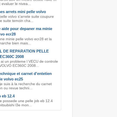
evaluer le nivea...
s arrets mini pelle volvo
elle volvo s'arrete suite coupure
e suite temoin cha...
 aide pour depaner ma minie
lvo ecr28
i une minie pelle volvo ecr28 et la
marche bien mais...
 DE REPARATION PELLE
EC360C 2008
j ai un probleme l VECU de controle
 VOLVO EC360C 2008...
chnique et carnet d'entetien
le volvo ec25
je suis à la recherche du carnet
en ou revue techni...
b eb 12.4
je possede une pelle job eb 12.4
itsubishi l3e mon...