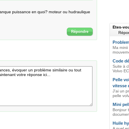
anque puissance en quoi? moteur ou hudraulique

Etes-vo
Répondre
Répon
Probleme
Ma minii 
mouvemen
Code dé
Suite à c
Volvo EC
Pelle vo
vitesse
J'ai un 
pelle volv
Mini pel
Bonjour 
document
Huile hy
A quel en