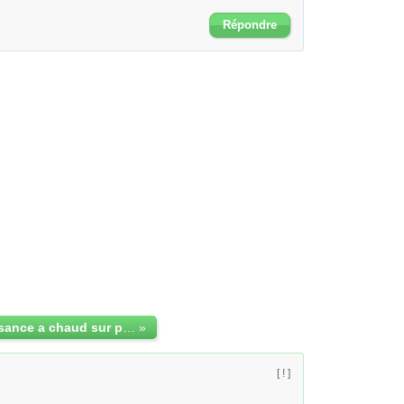
Répondre
moins de puissance a chaud sur pelle volvo
»
[ ! ]