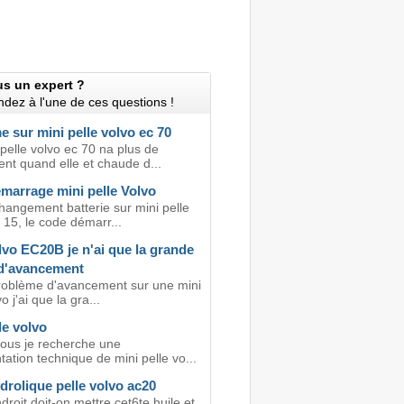
us un expert ?
dez à l'une de ces questions !
 sur mini pelle volvo ec 70
pelle volvo ec 70 na plus de
t quand elle et chaude d...
marrage mini pelle Volvo
hangement batterie sur mini pelle
 15, le code démarr...
lvo EC20B je n'ai que la grande
 d'avancement
problème d'avancement sur une mini
o j'ai que la gra...
le volvo
tous je recherche une
ation technique de mini pelle vo...
drolique pelle volvo ac20
droit doit-on mettre cet6te huile et