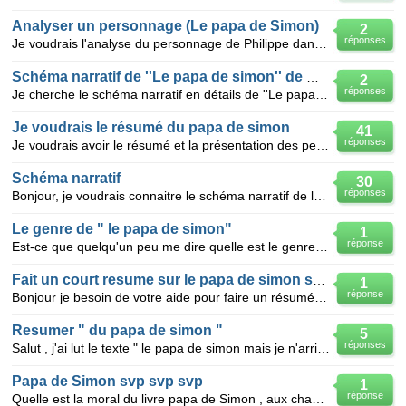
Analyser un personnage (Le papa de Simon)
2
réponses
Je voudrais l'analyse du personnage de Philippe dans la nouvelle " Le papa de Simon".(Programme de 2
Schéma narratif de ''Le papa de simon'' de Maupassant
2
réponses
Je cherche le schéma narratif en détails de ''Le papa de Simon'' de Maupassant car je ne suis pas su
Je voudrais le résumé du papa de simon
41
réponses
Je voudrais avoir le résumé et la présentation des personnages du papa de simon de guy de maupassant
Schéma narratif
30
réponses
Bonjour, je voudrais connaitre le schéma narratif de la nouvelle : le papa de simon. Je sais qu'il c
Le genre de " le papa de simon"
1
réponse
Est-ce que quelqu'un peu me dire quelle est le genre du livre de "le papa de simon" de guy de Maupas
Fait un court resume sur le papa de simon sans cacher suspense
1
réponse
Bonjour je besoin de votre aide pour faire un résumé de la nouvelle "papa de simon" sans cacher le
Resumer " du papa de simon "
5
réponses
Salut , j'ai lut le texte " le papa de simon mais je n'arrive pas a faire un resume vous pouriez pa
Papa de Simon svp svp svp
1
réponse
Quelle est la moral du livre papa de Simon , aux champ , la première neige et la rempailleuse