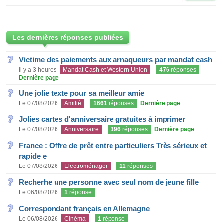
Les dernières réponses publiées
Victime des paiements aux arnaqueurs par mandat cash
Il y a 3 heures
Mandat Cash et Western Union
476
réponses
Dernière page
Une jolie texte pour sa meilleur amie
Le 07/08/2026
Amitié
1661
réponses
Dernière page
Jolies cartes d'anniversaire gratuites à imprimer
Le 07/08/2026
Anniversaire
396
réponses
Dernière page
France : Offre de prêt entre particuliers Très sérieux et
rapide e
Le 07/08/2026
Electroménager
11
réponses
Recherhe une personne avec seul nom de jeune fille
Le 06/08/2026
1
réponse
Correspondant français en Allemagne
Le 06/08/2026
Cinéma
1
réponse