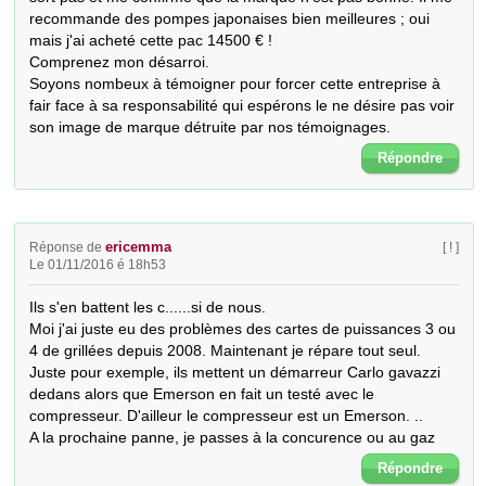
recommande des pompes japonaises bien meilleures ; oui 
mais j'ai acheté cette pac 14500 € !

Comprenez mon désarroi.

Soyons nombeux à témoigner pour forcer cette entreprise à 
fair face à sa responsabilité qui espérons le ne désire pas voir 
son image de marque détruite par nos témoignages.
Répondre
ericemma
Réponse de
[ ! ]
Le 01/11/2016 é 18h53
Ils s'en battent les c......si de nous.

Moi j'ai juste eu des problèmes des cartes de puissances 3 ou 
4 de grillées depuis 2008. Maintenant je répare tout seul.

Juste pour exemple, ils mettent un démarreur Carlo gavazzi 
dedans alors que Emerson en fait un testé avec le 
compresseur. D'ailleur le compresseur est un Emerson. ..

A la prochaine panne, je passes à la concurence ou au gaz
Répondre