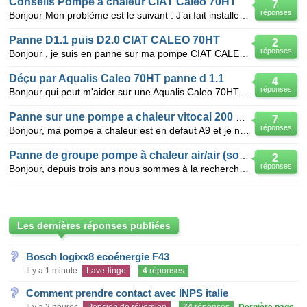
Conseils Pompe à chaleur CIAT Caleo 70HT
7
réponses
Bonjour Mon problème est le suivant : J’ai fait installer il y a 2 ans une Pompe à chaleur CIAT Ca
Panne D1.1 puis D2.0 CIAT CALEO 70HT
2
réponses
Bonjour , je suis en panne sur ma pompe CIAT CALEO 70HT avec successivement 2 codes D1.1, (réini
Déçu par Aqualis Caleo 70HT panne d 1.1
4
réponses
Bonjour qui peut m'aider sur une Aqualis Caleo 70HT (donc triphasée) ?. En activité dans une très g
Panne sur une pompe a chaleur vitocal 200 marque viessman
7
réponses
Bonjour, ma pompe a chaleur est en defaut A9 et je n arrive pas a la depaner. cest une viessman vito
Panne de groupe pompe à chaleur air/air (société Adler)
2
réponses
Bonjour, depuis trois ans nous sommes à la recherche de quelqu'un qui pourrait venir réparer le grou
Les dernières réponses publiées
Bosch logixx8 ecoénergie F43
Il y a 1 minute
Lave-linge
4
réponses
Comment prendre contact avec INPS italie