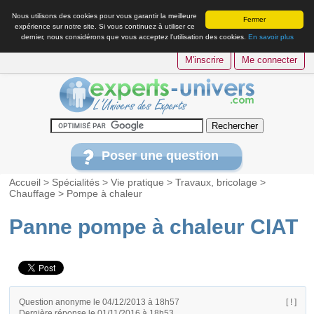
Nous utilisons des cookies pour vous garantir la meilleure
Fermer
expérience sur notre site. Si vous continuez à utiliser ce
dernier, nous considérons que vous acceptez l’utilisation des cookies.
En savoir plus
M'inscrire
Me connecter
Poser une question
Accueil
>
Spécialités
>
Vie pratique
>
Travaux, bricolage
>
Chauffage
>
Pompe à chaleur
Panne pompe à chaleur CIAT
Question anonyme le 04/12/2013 à 18h57
[ ! ]
Dernière réponse le 01/11/2016 à 18h53