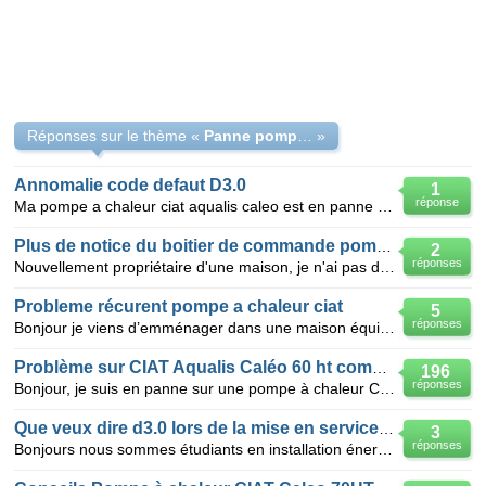
Réponses sur le thème «
Panne pompe à chaleur CIAT
»
Annomalie code defaut D3.0
1
réponse
Ma pompe a chaleur ciat aqualis caleo est en panne elle indique defaut D3.0 que faire !!!!
Plus de notice du boitier de commande pompe a chaleur CIAT
2
réponses
Nouvellement propriétaire d'une maison, je n'ai pas de notice du boitier de commande (information) q
Probleme récurent pompe a chaleur ciat
5
réponses
Bonjour je viens d’emménager dans une maison équipé d'une pompe a chaleur ciat; un matin celle
Problème sur CIAT Aqualis Caléo 60 ht compresseur HS
196
réponses
Bonjour, je suis en panne sur une pompe à chaleur CIAT Aqualis Caléo 60 H, cette pompe à 3 ans et 1
Que veux dire d3.0 lors de la mise en service d'une pompe a chaleur ?
3
réponses
Bonjours nous sommes étudiants en installation énergétique et climatique. Lors de la mise en servic