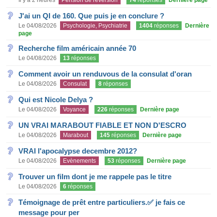
Il y a 2 heures
Pension de réversion
74
réponses
Dernière page
J'ai un QI de 160. Que puis je en conclure ?
Le 04/08/2026
Psychologie, Psychiatrie
1404
réponses
Dernière
page
Recherche film américain année 70
Le 04/08/2026
13
réponses
Comment avoir un renduvous de la consulat d'oran
Le 04/08/2026
Consulat
8
réponses
Qui est Nicole Delya ?
Le 04/08/2026
Voyance
226
réponses
Dernière page
UN VRAI MARABOUT FIABLE ET NON D'ESCRO
Le 04/08/2026
Marabout
145
réponses
Dernière page
VRAI l'apocalypse decembre 2012?
Le 04/08/2026
Evènements
53
réponses
Dernière page
Trouver un film dont je me rappele pas le titre
Le 04/08/2026
6
réponses
Témoignage de prêt entre particuliers.✅ je fais ce
message pour per