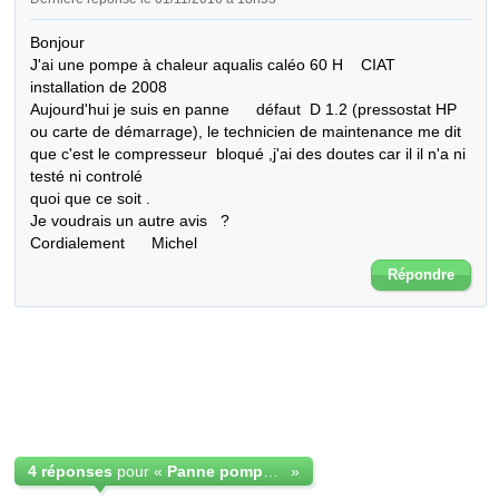
Bonjour 

J'ai une pompe à chaleur aqualis caléo 60 H    CIAT  
installation de 2008

Aujourd'hui je suis en panne      défaut  D 1.2 (pressostat HP 
ou carte de démarrage), le technicien de maintenance me dit 
que c'est le compresseur  bloqué ,j'ai des doutes car il il n'a ni 
testé ni controlé 

quoi que ce soit .

Je voudrais un autre avis   ?  

Cordialement      Michel
Répondre
4 réponses
pour «
Panne pompe à chaleur CIAT
»