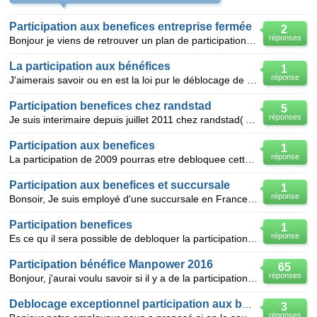
Participation aux benefices entreprise fermée
2
réponses
Bonjour je viens de retrouver un plan de participation aux benefices d'une entreprise que j'ai quit
La participation aux bénéfices
1
réponse
J'aimerais savoir ou en est la loi pur le déblocage de la participation aux bénéfices car mon conjoi
Participation benefices chez randstad
5
réponses
Je suis interimaire depuis juillet 2011 chez randstad( Amiens).Depuis que je suis chez eux je n ai p
Participation aux benefices
1
réponse
La participation de 2009 pourras etre debloquee cette annee qu'en est-il de la participation de l'
Participation aux benefices et succursale
1
réponse
Bonsoir, Je suis employé d'une succursale en France dont la maison mère est en Belgique. Dans la
Participation benefices
1
réponse
Es ce qu il sera possible de debloquer la participation benefices a la fin de l annee 2008 comme l a
Participation bénéfice Manpower 2016
65
réponses
Bonjour, j'aurai voulu savoir si il y a de la participation aux bénéfices chez Manpower cette année
Deblocage exceptionnel participation aux benefices
3
réponses