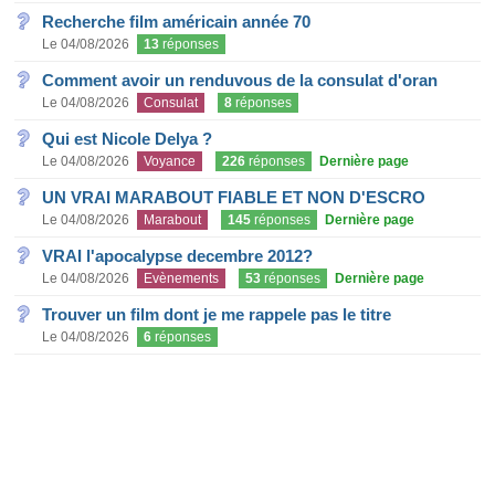
Recherche film américain année 70
Le 04/08/2026
13
réponses
Comment avoir un renduvous de la consulat d'oran
Le 04/08/2026
Consulat
8
réponses
Qui est Nicole Delya ?
Le 04/08/2026
Voyance
226
réponses
Dernière page
UN VRAI MARABOUT FIABLE ET NON D'ESCRO
Le 04/08/2026
Marabout
145
réponses
Dernière page
VRAI l'apocalypse decembre 2012?
Le 04/08/2026
Evènements
53
réponses
Dernière page
Trouver un film dont je me rappele pas le titre
Le 04/08/2026
6
réponses