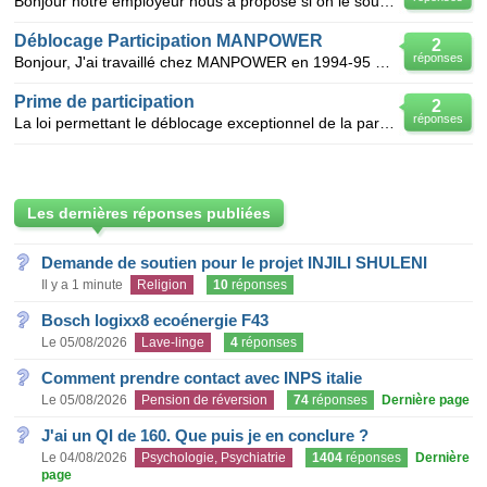
Bonjour notre employeur nous a proposé si on le souhaitez de debloquer exceptionnellement notre part
Déblocage Participation MANPOWER
2
réponses
Bonjour, J'ai travaillé chez MANPOWER en 1994-95 et j'ai un document me stipulant que j'ai droit à
Prime de participation
2
réponses
La loi permettant le déblocage exceptionnel de la participation aux bénéfices de l'entreprise,comme
Les dernières réponses publiées
Demande de soutien pour le projet INJILI SHULENI
Il y a 1 minute
Religion
10
réponses
Bosch logixx8 ecoénergie F43
Le 05/08/2026
Lave-linge
4
réponses
Comment prendre contact avec INPS italie
Le 05/08/2026
Pension de réversion
74
réponses
Dernière page
J'ai un QI de 160. Que puis je en conclure ?
Le 04/08/2026
Psychologie, Psychiatrie
1404
réponses
Dernière
page