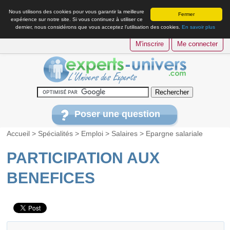
Nous utilisons des cookies pour vous garantir la meilleure
Fermer
expérience sur notre site. Si vous continuez à utiliser ce
dernier, nous considérons que vous acceptez l’utilisation des cookies.
En savoir plus
M'inscrire
Me connecter
Poser une question
Accueil
>
Spécialités
>
Emploi
>
Salaires
>
Epargne salariale
PARTICIPATION AUX
BENEFICES