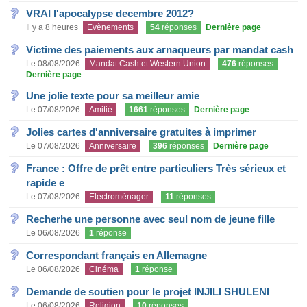
VRAI l'apocalypse decembre 2012?
Il y a 8 heures
Evènements
54
réponses
Dernière page
Victime des paiements aux arnaqueurs par mandat cash
Le 08/08/2026
Mandat Cash et Western Union
476
réponses
Dernière page
Une jolie texte pour sa meilleur amie
Le 07/08/2026
Amitié
1661
réponses
Dernière page
Jolies cartes d'anniversaire gratuites à imprimer
Le 07/08/2026
Anniversaire
396
réponses
Dernière page
France : Offre de prêt entre particuliers Très sérieux et
rapide e
Le 07/08/2026
Electroménager
11
réponses
Recherhe une personne avec seul nom de jeune fille
Le 06/08/2026
1
réponse
Correspondant français en Allemagne
Le 06/08/2026
Cinéma
1
réponse
Demande de soutien pour le projet INJILI SHULENI
Le 06/08/2026
Religion
10
réponses