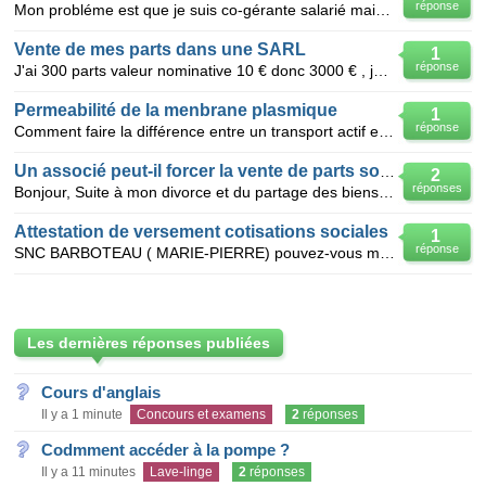
réponse
Mon probléme est que je suis co-gérante salarié mais non associé, j'ai uniquement les 10% des parts
Vente de mes parts dans une SARL
1
réponse
J'ai 300 parts valeur nominative 10 € donc 3000 € , je suis à la retraite Comment se fait le calcul
Permeabilité de la menbrane plasmique
1
réponse
Comment faire la différence entre un transport actif et passif?
Un associé peut-il forcer la vente de parts sociales?
2
réponses
Bonjour, Suite à mon divorce et du partage des biens, je suis devenue détentrice de parts sociales
Attestation de versement cotisations sociales
1
réponse
SNC BARBOTEAU ( MARIE-PIERRE) pouvez-vous m'envoyer une atte
Les dernières réponses publiées
Cours d'anglais
Il y a 1 minute
Concours et examens
2
réponses
Codmment accéder à la pompe ?
Il y a 11 minutes
Lave-linge
2
réponses