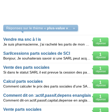
Réponses sur le thème «
plus-value vente parts snc
»
Vendre ma snc à l is
1
réponse
Je suis pharmacienne, j'ai racheté les parts de mon associé volila un an et mon expert comptable m'a
Sarl/cessions parts sociales de SCI
1
réponse
Bonjour, Je souhaiterais savoir si une SARL peut acquérir les parts sociales d'une SCI ? En effet
Vente des parts sociales
1
réponse
Si dans le statut SARL il est prevue la cession des parts avec le consentemment de la majorité des a
Calcul parts sociales
1
réponse
Comment calculer le prix des parts sociales d'une SARL, avec 2 associés à 50/50? Quelle procédure s
Comment dit on :actif,passif,depens enanglais
1
réponse
Comment dit-on:actif,passif,capital,depense en anglais?
Vente parts sociales
1