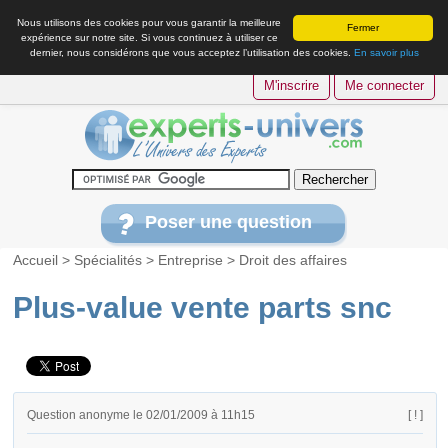
Nous utilisons des cookies pour vous garantir la meilleure
Fermer
expérience sur notre site. Si vous continuez à utiliser ce
dernier, nous considérons que vous acceptez l’utilisation des cookies.
En savoir plus
M'inscrire
Me connecter
Poser une question
Accueil
>
Spécialités
>
Entreprise
>
Droit des affaires
Plus-value vente parts snc
Question anonyme le 02/01/2009 à 11h15
[ ! ]