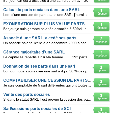
Bonjour, On est 3 associés d'une sarl crée en avril 2009. Je désire me retirer et de vendre mes pa
Calcul de parts sociales dans une SARL
1
réponse
Lors d'une cession de parts dans une SARL j'aurai souhaité connaître le mode de calcul pour évaluer
EXONERATION SUR PLUS VALUE PARTS SARL
1
réponse
Bonjour,je suis gerante salariée associée à 50%d'une sarl depuis juin 2007.Je désire vendre mes part
Associé d'une SARL, a cedé ses parts
2
réponses
Un associé salarié licencié en décembre 2009 a cédé ses parts pour pouvoir bénéficier du chômage et
Gérance majoritaire d'une SARL
3
réponses
Le capital se répartis ainsi Ma femme........ 192 parts Mon fils majeur.... 16 parts. Moi même...
Donnation de ses parts dans une sarl
1
réponse
Bonjour nous avons crée une sarl a 4.j'ai 30 % des parts avec mon mari.Nos 2 autres autres associés
COMPTABILISER UNE CESSION DE PARTS SARL
1
réponse
Je suis comptable de 5 sarl différentes qui ont toutes réalisées des cessions de parts sur l'année 2
Vente des parts sociales
1
réponse
Si dans le statut SARL il est prevue la cession des parts avec le consentemment de la majorité des a
Sarl/cessions parts sociales de SCI
1
réponse