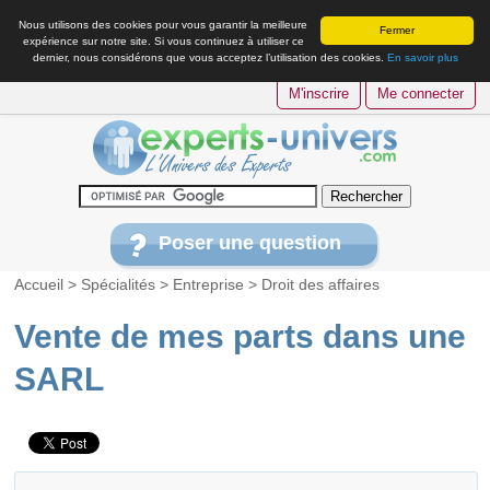
Nous utilisons des cookies pour vous garantir la meilleure
Fermer
expérience sur notre site. Si vous continuez à utiliser ce
dernier, nous considérons que vous acceptez l’utilisation des cookies.
En savoir plus
M'inscrire
Me connecter
Poser une question
Accueil
>
Spécialités
>
Entreprise
>
Droit des affaires
Vente de mes parts dans une
SARL