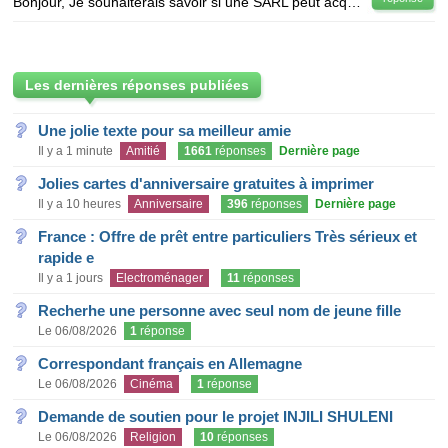
Bonjour, Je souhaiterais savoir si une SARL peut acquérir les parts sociales d'une SCI ? En effet
Les dernières réponses publiées
Une jolie texte pour sa meilleur amie
Il y a 1 minute
Amitié
1661
réponses
Dernière page
Jolies cartes d'anniversaire gratuites à imprimer
Il y a 10 heures
Anniversaire
396
réponses
Dernière page
France : Offre de prêt entre particuliers Très sérieux et
rapide e
Il y a 1 jours
Electroménager
11
réponses
Recherhe une personne avec seul nom de jeune fille
Le 06/08/2026
1
réponse
Correspondant français en Allemagne
Le 06/08/2026
Cinéma
1
réponse
Demande de soutien pour le projet INJILI SHULENI
Le 06/08/2026
Religion
10
réponses