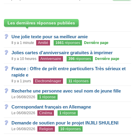
Les dernières réponses publiées
Une jolie texte pour sa meilleur amie
Il y a 1 minute
Amitié
1661
réponses
Dernière page
Jolies cartes d'anniversaire gratuites à imprimer
Il y a 10 heures
Anniversaire
396
réponses
Dernière page
France : Offre de prêt entre particuliers Très sérieux et
rapide e
Il y a 1 jours
Electroménager
11
réponses
Recherhe une personne avec seul nom de jeune fille
Le 06/08/2026
1
réponse
Correspondant français en Allemagne
Le 06/08/2026
Cinéma
1
réponse
Demande de soutien pour le projet INJILI SHULENI
Le 06/08/2026
Religion
10
réponses