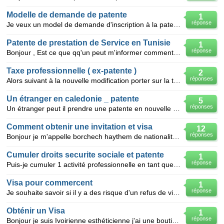
Modelle de demande de patente
1
réponse
Je veux un model de demande d'inscription à la patente au maroc
Patente de prestation de Service en Tunisie
1
réponse
Bonjour , Est ce que qq'un peut m'informer comment procéder pour obtenir une Patente de Prestation d
Taxe professionnelle ( ex-patente )
2
réponses
Alors suivant à la nouvelle modification porter sur la txe professionnelle ( ex-patente ) j'aimerai
Un étranger en caledonie _ patente
5
réponses
Un étranger peut il prendre une patente en nouvelle caledonie
Comment obtenir une invitation et visa
12
réponses
Bonjour je m'appelle borchech haythem de nationalité tunisienne je besoin d'aide pour faire une vi
Cumuler droits securite sociale et patente
1
réponse
Puis-je cumuler 1 activité professionnelle en tant que patenté et maintenir mes droits à la securite
Visa pour commercent
1
réponse
Je souhaite savoir si il y a des risque d'un refus de visa pour la france pour jeune commercent tuni
Obténir un Visa
1
réponse
Bonjour je suis Ivoirienne esthéticienne j'ai une boutique de lingerie,sacs et chaussures j'aimerai