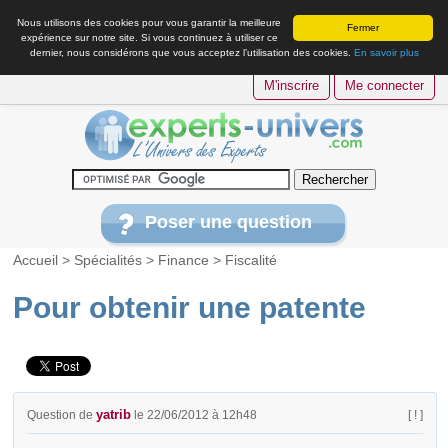
Nous utilisons des cookies pour vous garantir la meilleure
Fermer
expérience sur notre site. Si vous continuez à utiliser ce
dernier, nous considérons que vous acceptez l’utilisation des cookies.
En savoir plus
M'inscrire
Me connecter
Poser une question
Accueil
>
Spécialités
>
Finance
>
Fiscalité
Pour obtenir une patente
yatrib
Question de
le 22/06/2012 à 12h48
[ ! ]