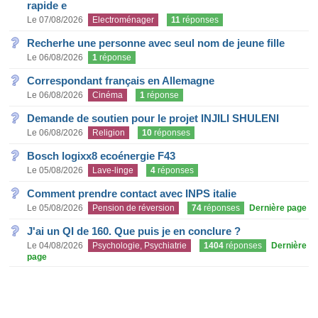
rapide e
Le 07/08/2026
Electroménager
11
réponses
Recherhe une personne avec seul nom de jeune fille
Le 06/08/2026
1
réponse
Correspondant français en Allemagne
Le 06/08/2026
Cinéma
1
réponse
Demande de soutien pour le projet INJILI SHULENI
Le 06/08/2026
Religion
10
réponses
Bosch logixx8 ecoénergie F43
Le 05/08/2026
Lave-linge
4
réponses
Comment prendre contact avec INPS italie
Le 05/08/2026
Pension de réversion
74
réponses
Dernière page
J'ai un QI de 160. Que puis je en conclure ?
Le 04/08/2026
Psychologie, Psychiatrie
1404
réponses
Dernière
page