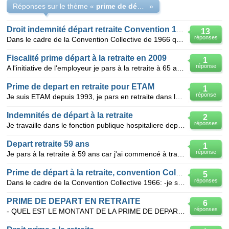
Réponses sur le thème «
prime de départ à la retraite
»
Droit indemnité départ retraite Convention 1966
13
réponses
Dans le cadre de la Convention Collective de 1966 quelles sont les conditions à remplir pour bénéfic
Fiscalité prime départ à la retraite en 2009
1
réponse
A l'initiative de l'employeur je pars à la retraite à 65 ans le 28 janvier 2009.la fiscalité éxonère
Prime de depart en retraite pour ETAM
1
réponse
Je suis ETAM depuis 1993, je pars en retraite dans le cadre de la carrière longue au 1er janvier 201
Indemnités de départ à la retraite
2
réponses
Je travaille dans le fonction publique hospitaliere depuis plus de 35 ans (services actifs) comme in
Depart retraite 59 ans
1
réponse
Je pars à la retraite à 59 ans car j'ai commencé à travailler à 17 ans (travaux publics). Je voudrai
Prime de départ à la retraite, convention Colective 1966
5
réponses
Dans le cadre de la Convention Collective 1966: -je suis à la retraite le 1/04/2012 (60 ans + 4 mo
PRIME DE DEPART EN RETRAITE
6
réponses
- QUEL EST LE MONTANT DE LA PRIME DE DEPART EN RETRAITE DANS UN OFFICE PUBLIC DE L'HABITAT ? Je sui