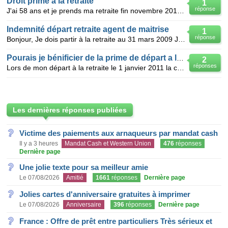
Droit prime a la retraite
1
réponse
J'ai 58 ans et je prends ma retraite fin novembre 2010 a taux plein dans le cadre des salaries qui o
Indemnité départ retraite agent de maitrise
1
réponse
Bonjour, Je dois partir à la retraite au 31 mars 2009 J'ai vingt ans d'ancienneté dans l'entr
Pourais je bénificier de la prime de départ a la retraite
2
réponses
Lors de mon départ à la retraite le 1 janvier 2011 la convention collective de mon entreprise ne p
Les dernières réponses publiées
Victime des paiements aux arnaqueurs par mandat cash
Il y a 3 heures
Mandat Cash et Western Union
476
réponses
Dernière page
Une jolie texte pour sa meilleur amie
Le 07/08/2026
Amitié
1661
réponses
Dernière page
Jolies cartes d'anniversaire gratuites à imprimer
Le 07/08/2026
Anniversaire
396
réponses
Dernière page
France : Offre de prêt entre particuliers Très sérieux et