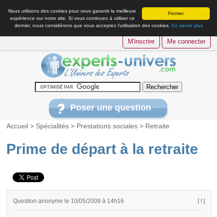
Nous utilisons des cookies pour vous garantir la meilleure
Fermer
expérience sur notre site. Si vous continuez à utiliser ce
dernier, nous considérons que vous acceptez l’utilisation des cookies.
En savoir plus
M'inscrire
Me connecter
Poser une question
Accueil
>
Spécialités
>
Prestations sociales
>
Retraite
Prime de départ à la retraite
Question anonyme le 10/05/2009 à 14h16
[ ! ]