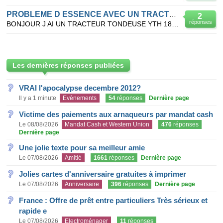
PROBLEME D ESSENCE AVEC UN TRACTEUR TONDEUSE
2
réponses
BONJOUR J AI UN TRACTEUR TONDEUSE YTH 180 PENDANT 6 MOIS IL N AVAIT PAS TOURNE,J AI VOULU LE REDEMAR
Les dernières réponses publiées
VRAI l'apocalypse decembre 2012?
Il y a 1 minute
Evènements
54
réponses
Dernière page
Victime des paiements aux arnaqueurs par mandat cash
Le 08/08/2026
Mandat Cash et Western Union
476
réponses
Dernière page
Une jolie texte pour sa meilleur amie
Le 07/08/2026
Amitié
1661
réponses
Dernière page
Jolies cartes d'anniversaire gratuites à imprimer
Le 07/08/2026
Anniversaire
396
réponses
Dernière page
France : Offre de prêt entre particuliers Très sérieux et
rapide e
Le 07/08/2026
Electroménager
11
réponses