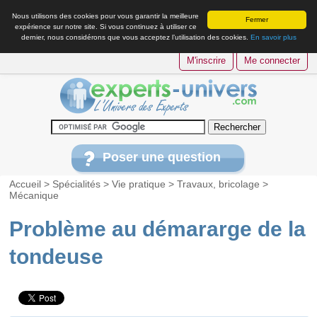
Nous utilisons des cookies pour vous garantir la meilleure
Fermer
expérience sur notre site. Si vous continuez à utiliser ce
dernier, nous considérons que vous acceptez l’utilisation des cookies.
En savoir plus
M'inscrire
Me connecter
Poser une question
Accueil
>
Spécialités
>
Vie pratique
>
Travaux, bricolage
>
Mécanique
Problème au démararge de la
tondeuse