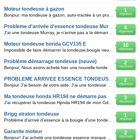
Moteur tondeuse à gazon
1
réponse
Bonjour, ma tondeuse à gazon, auto-tractée à un problème, le moteur à essence, tousse et s’arrête p
Probleme d'arrivée d'essence tondeuse Murray
4
réponses
J'ai une tondeuse Murray, je n'arrive pas a la démarrer, le moteur tourne, il y a de l'allumage, mai
Moteur tondeuse honda GCV135 E
10
réponses
Impossible de faire démarrer la tondeuse,bougie neuve, étincelle à la bougie existante;essence arriv
Problème démarrage tondeuse (neuve)
2
réponses
Bonjour, Nous avons acheté hier une nouvelle tondeuse à gazon de ce type http://www.mr-bricolage.f
PROBLEME ARRIVEE ESSENCE TONDEUSE AUTOPORTEE MTD135
2
réponses
Bonjour J'ai besoin de votre aide. J'ai une tondeuse autoportée MTD 135 moteur 13;5 briggs straton
Ma tondeuse honda HR194 ne démarre pas
3
réponses
J'ai récupérer la tondeuse Hpnda HR194 de mon Gd père qui est resté dans la cave pendant 4ans sans ê
Brigg straton tondeuse
1
réponse
Problème d'arrivé d'essence à la bougie d'une tondeuse brigg straton après nettoyage du carburateur
Garantie moteur
2
réponses
Bonjour! J'ai acheté une tondeuse essence marque Homelite, en novembre 2011, en août 2012, la ton