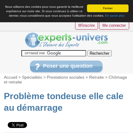
Nous utilisons des cookies pour vous garantir la meilleure
Fermer
expérience sur notre site. Si vous continuez à utiliser ce
dernier, nous considérons que vous acceptez l’utilisation des cookies.
En savoir plus
M'inscrire
Me connecter
Poser une question
Accueil
>
Spécialités
>
Prestations sociales
>
Retraite
>
Chômage
et retraite
Problème tondeuse elle cale
au démarrage