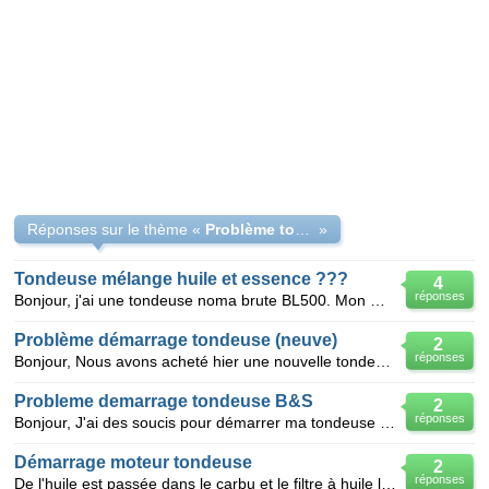
Réponses sur le thème «
Problème tondeuse elle cale au démarrage
»
Tondeuse mélange huile et essence ???
4
réponses
Bonjour, j'ai une tondeuse noma brute BL500. Mon mari est décédé et je ne sais pas si je dois faire
Problème démarrage tondeuse (neuve)
2
réponses
Bonjour, Nous avons acheté hier une nouvelle tondeuse à gazon de ce type http://www.mr-bricolage.f
Probleme demarrage tondeuse B&S
2
réponses
Bonjour, J'ai des soucis pour démarrer ma tondeuse : elle démarre mais ne s'accompagne pas. Apres a
Démarrage moteur tondeuse
2
réponses
De l'huile est passée dans le carbu et le filtre à huile lorsque j'ai nettoyer le dessous de ma tond