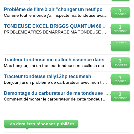
Problème de filtre à air "changer un neuf pour un vieux
1
réponse
Comme tout le monde j'ai inspecté ma tondeuse avant de demarrer filtre à air tres encrassé changemen
TONDEUSE EXCEL BRIGGS QUANTUM 60 XTL
3
réponses
PROBLEME APRES DEMARRAGE MA TONDEUSE CALE TRES TRES RAPIDEMENT. Elle n'est pas très ancienne ( 2002
réponse
Tracteur tondeuse mc culloch essence dans huile moteur
3
réponses
Max bonjour, j ai un tracteur tondeuse mc culloch moteur Briggs 11.5 hp. problème essence dans huil
Tracteur tondeuse rally12hp tecumseh
1
réponse
Bonjour j'ai un probleme de carburateur avec mon tracteur tondeuse je mais de l'essence dans le fil
Demontage du carburateur de ma tondeuse raser xc 35 et huile
2
réponses
Comment démonter le carburateur de cette tondeuse de 2007 et quelle est l'huile à mettre? le niveau
Les dernières réponses publiées