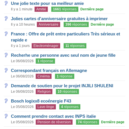
Une jolie texte pour sa meilleur amie
Il y a 1 minute
Amitié
1661
réponses
Dernière page
Jolies cartes d'anniversaire gratuites à imprimer
Il y a 10 heures
Anniversaire
396
réponses
Dernière page
France : Offre de prêt entre particuliers Très sérieux et
rapide e
Il y a 1 jours
Electroménager
11
réponses
Recherhe une personne avec seul nom de jeune fille
Le 06/08/2026
1
réponse
Correspondant français en Allemagne
Le 06/08/2026
Cinéma
1
réponse
Demande de soutien pour le projet INJILI SHULENI
Le 06/08/2026
Religion
10
réponses
Bosch logixx8 ecoénergie F43
Le 05/08/2026
Lave-linge
4
réponses
Comment prendre contact avec INPS italie
Le 05/08/2026
Pension de réversion
74
réponses
Dernière page