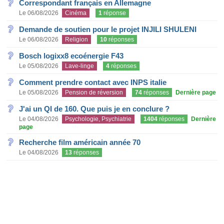
Correspondant français en Allemagne
Le 06/08/2026
Cinéma
1
réponse
Demande de soutien pour le projet INJILI SHULENI
Le 06/08/2026
Religion
10
réponses
Bosch logixx8 ecoénergie F43
Le 05/08/2026
Lave-linge
4
réponses
Comment prendre contact avec INPS italie
Le 05/08/2026
Pension de réversion
74
réponses
Dernière page
J'ai un QI de 160. Que puis je en conclure ?
Le 04/08/2026
Psychologie, Psychiatrie
1404
réponses
Dernière
page
Recherche film américain année 70
Le 04/08/2026
13
réponses