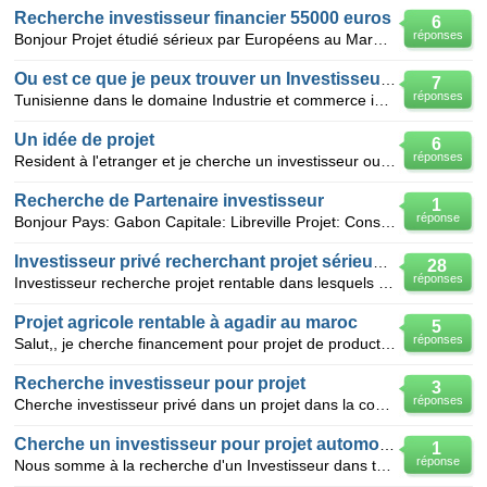
Recherche investisseur financier 55000 euros
6
réponses
Bonjour Projet étudié sérieux par Européens au Maroc. Recherche financement 55000€. Projet export v
Ou est ce que je peux trouver un Investisseur?
7
réponses
Tunisienne dans le domaine Industrie et commerce international cherche un vrai investisseur pour lan
Un idée de projet
6
réponses
Resident à l'etranger et je cherche un investisseur ou partenaire dans le domaine du textile. lloca
Recherche de Partenaire investisseur
1
réponse
Bonjour Pays: Gabon Capitale: Libreville Projet: Construction d'un Parc d'attraction Je suis jeu
Investisseur privé recherchant projet sérieux dans lesquels investir
28
réponses
Investisseur recherche projet rentable dans lesquels investir Recherche des promoteurs de projet, d
Projet agricole rentable à agadir au maroc
5
réponses
Salut,, je cherche financement pour projet de production de fruits et legumes destinées a l'export'
Recherche investisseur pour projet
3
réponses
Cherche investisseur privé dans un projet dans la construction au Sénégal . Mon projet est bien posé
Cherche un investisseur pour projet automobile
1
réponse
Nous somme à la recherche d'un Investisseur dans tous les pays pour projet de la vente des pièce