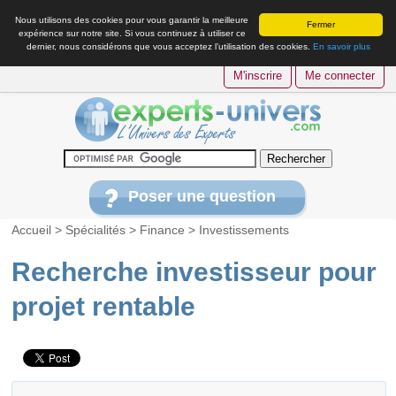
Nous utilisons des cookies pour vous garantir la meilleure
Fermer
expérience sur notre site. Si vous continuez à utiliser ce
dernier, nous considérons que vous acceptez l’utilisation des cookies.
En savoir plus
M'inscrire
Me connecter
Poser une question
Accueil
>
Spécialités
>
Finance
>
Investissements
Recherche investisseur pour
projet rentable