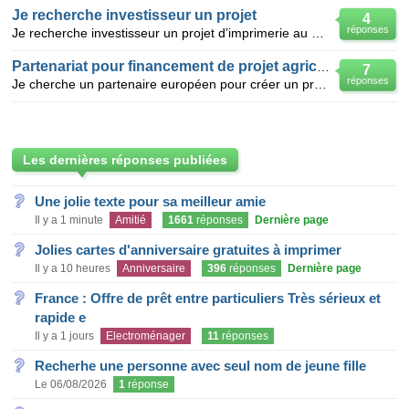
Je recherche investisseur un projet
4
réponses
Je recherche investisseur un projet d’imprimerie au Maroc urgent .salut je recherche investisseu
Partenariat pour financement de projet agricole
7
réponses
Je cherche un partenaire européen pour créer un projet agricole en tunisie Je suis ingénieur agrono
Les dernières réponses publiées
Une jolie texte pour sa meilleur amie
Il y a 1 minute
Amitié
1661
réponses
Dernière page
Jolies cartes d'anniversaire gratuites à imprimer
Il y a 10 heures
Anniversaire
396
réponses
Dernière page
France : Offre de prêt entre particuliers Très sérieux et
rapide e
Il y a 1 jours
Electroménager
11
réponses
Recherhe une personne avec seul nom de jeune fille
Le 06/08/2026
1
réponse