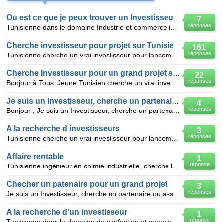
Ou est ce que je peux trouver un Investisseur?
7
réponses
Tunisienne dans le domaine Industrie et commerce international cherche un vrai investisseur pour lan
Cherche investisseur pour projet sur Tunisie
161
réponses
Tunisienne cherche un vrai investisseur pour lancement d un projet très rentable. SVP non sérieux s
Cherche Investisseur pour un grand projet sur la Tunisie
22
réponses
Bonjour à Tous, Jeune Tunisien cherche un vrai investisseur pour lancement d un grand projet très
Je suis un Investisseur, cherche un partenaire ou associé
4
réponses
Bonjour ; Je suis un Investisseur, cherche un partenaire ou associé pour exécution du projet d'ex
A la recherche d investisseurs
3
réponses
Tunisienne cherche un vrai investisseur pour lancement d un projet très rentable. SVP non sérieux s
Affaire rentable
1
réponse
Tunisienne ingénieur en chimie industrielle, cherche les budgets nécessaires pour lancer un projet
Checher un patenaire pour un grand projet
3
réponses
Je suis un Investisseur, cherche un partenaire ou associé pour exécution du projet d'emballage de ca
A la recherche d'un investisseur
1
réponse
Tunisienne dans le domaine de confection et commerce international cherche un vrai investisseur pour