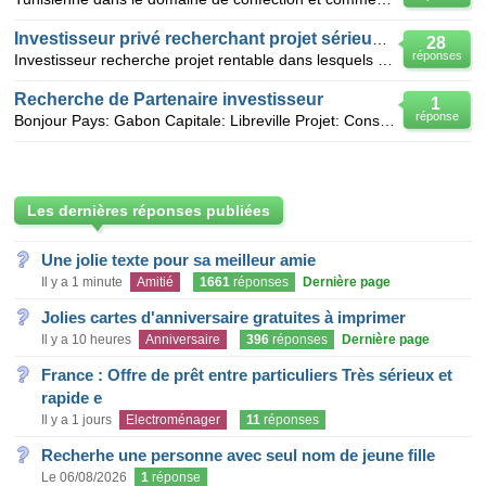
Investisseur privé recherchant projet sérieux dans lesquels investir
28
réponses
Investisseur recherche projet rentable dans lesquels investir Recherche des promoteurs de projet, d
Recherche de Partenaire investisseur
1
réponse
Bonjour Pays: Gabon Capitale: Libreville Projet: Construction d'un Parc d'attraction Je suis jeu
Les dernières réponses publiées
Une jolie texte pour sa meilleur amie
Il y a 1 minute
Amitié
1661
réponses
Dernière page
Jolies cartes d'anniversaire gratuites à imprimer
Il y a 10 heures
Anniversaire
396
réponses
Dernière page
France : Offre de prêt entre particuliers Très sérieux et
rapide e
Il y a 1 jours
Electroménager
11
réponses
Recherhe une personne avec seul nom de jeune fille
Le 06/08/2026
1
réponse