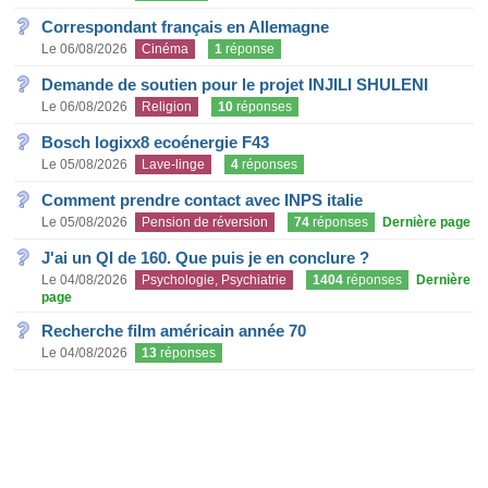
Correspondant français en Allemagne
Le 06/08/2026
Cinéma
1
réponse
Demande de soutien pour le projet INJILI SHULENI
Le 06/08/2026
Religion
10
réponses
Bosch logixx8 ecoénergie F43
Le 05/08/2026
Lave-linge
4
réponses
Comment prendre contact avec INPS italie
Le 05/08/2026
Pension de réversion
74
réponses
Dernière page
J'ai un QI de 160. Que puis je en conclure ?
Le 04/08/2026
Psychologie, Psychiatrie
1404
réponses
Dernière
page
Recherche film américain année 70
Le 04/08/2026
13
réponses