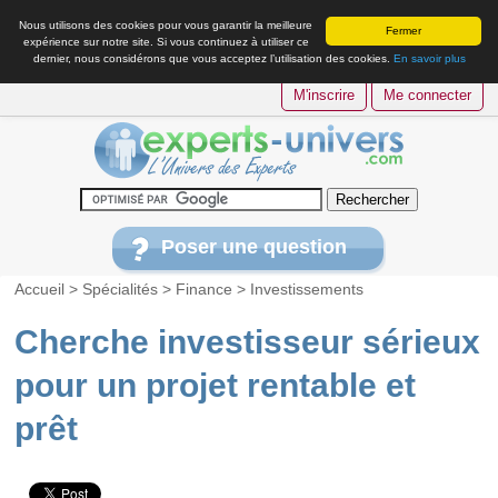
Nous utilisons des cookies pour vous garantir la meilleure
Fermer
expérience sur notre site. Si vous continuez à utiliser ce
dernier, nous considérons que vous acceptez l’utilisation des cookies.
En savoir plus
M'inscrire
Me connecter
Poser une question
Accueil
>
Spécialités
>
Finance
>
Investissements
Cherche investisseur sérieux
pour un projet rentable et
prêt