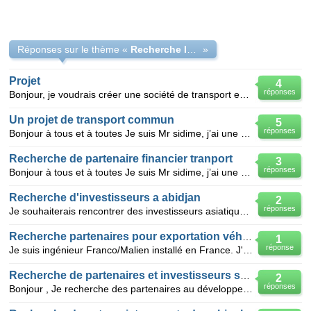
Réponses sur le thème «
Recherche Investisseurs partenaires
»
Projet
4
réponses
Bonjour, je voudrais créer une société de transport en afrique, en connaissant bien l'afrique, le tr
Un projet de transport commun
5
réponses
Bonjour à tous et à toutes Je suis Mr sidime, j’ai une proposition de projets pour le quels je dét
Recherche de partenaire financier tranport
3
réponses
Bonjour à tous et à toutes Je suis Mr sidime, j’ai une proposition de projets pour le quels je dét
Recherche d'investisseurs a abidjan
2
réponses
Je souhaiterais rencontrer des investisseurs asiatique qui voudrais investir en cote d'ivoire dans:
Recherche partenaires pour exportation véhicules transports
1
réponse
Je suis ingénieur Franco/Malien installé en France. J'ai une entreprise au Mali (créée en 2011) qui
Recherche de partenaires et investisseurs serieux
2
réponses
Bonjour , Je recherche des partenaires au développement et autres, investisseurs. J'ai de grandes