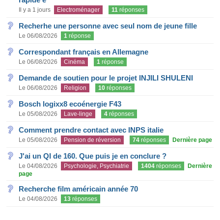
Il y a 1 jours
Electroménager
11
réponses
Recherhe une personne avec seul nom de jeune fille
Le 06/08/2026
1
réponse
Correspondant français en Allemagne
Le 06/08/2026
Cinéma
1
réponse
Demande de soutien pour le projet INJILI SHULENI
Le 06/08/2026
Religion
10
réponses
Bosch logixx8 ecoénergie F43
Le 05/08/2026
Lave-linge
4
réponses
Comment prendre contact avec INPS italie
Le 05/08/2026
Pension de réversion
74
réponses
Dernière page
J'ai un QI de 160. Que puis je en conclure ?
Le 04/08/2026
Psychologie, Psychiatrie
1404
réponses
Dernière
page
Recherche film américain année 70
Le 04/08/2026
13
réponses