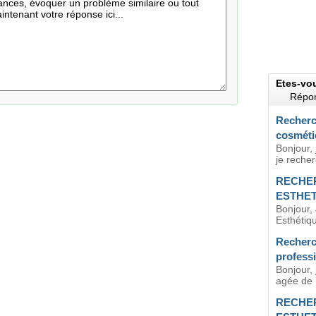
Etes-vo
Répon
Recherc
cosméti
Bonjour, 
je recherc
RECHE
ESTHE
Bonjour,
Esthétiq
Recherc
profess
Bonjour,
agée de 
RECHE