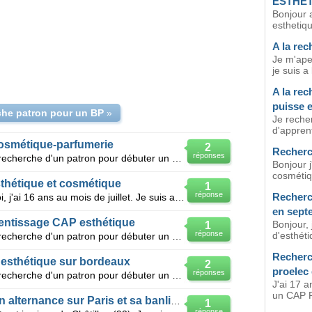
ESTHE
Bonjour 
esthetiq
A la rec
Je m'apel
je suis a
A la rec
puisse 
he patron pour un BP
»
Je reche
d'apprent
osmétique-parfumerie
2
Recherc
réponses
Bonjour, Je suis actuellement a la recherche d'un patron pour débuter un CAP esthétique-cosmétique
Bonjour 
cosmétiq
thétique et cosmétique
1
réponse
Recherc
Bonjour, Je m'appelle Brittney Leroi, j'ai 16 ans au mois de juillet. Je suis actuellement a la
en sept
entissage CAP esthétique
Bonjour,
1
réponse
d'esthét
Bonjour, Je suis actuellement a la recherche d'un patron pour débuter un CAP esthétique-cosmétique
Recherc
esthétique sur bordeaux
2
proelec
réponses
Bonjour, Je suis actuellement a la recherche d'un patron pour débuter un CAP esthétique en septemb
J'ai 17 a
un CAP P
Recherche patron pour BP en alternance sur Paris et sa banlieue
1
réponse