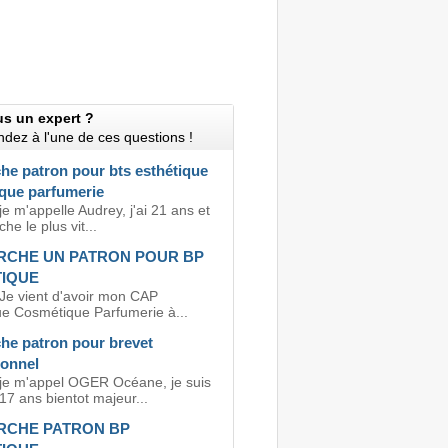
us un expert ?
dez à l'une de ces questions !
he patron pour bts esthétique
que parfumerie
je m'appelle Audrey, j'ai 21 ans et
he le plus vit...
RCHE UN PATRON POUR BP
TIQUE
 Je vient d'avoir mon CAP
ue Cosmétique Parfumerie à...
he patron pour brevet
ionnel
 je m'appel OGER Océane, je suis
17 ans bientot majeur...
RCHE PATRON BP