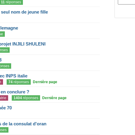
11
réponses
eul nom de jeune fille
llemagne
se
projet INJILI SHULENI
nses
3
onses
c INPS italie
n
74
réponses
Dernière page
e en conclure ?
trie
1404
réponses
Dernière page
née 70
de la consulat d'oran
nses