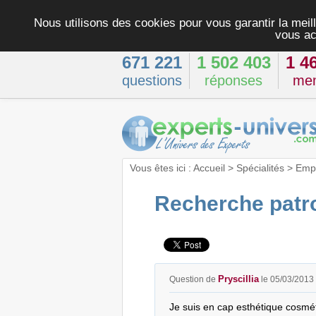
Nous utilisons des cookies pour vous garantir la meill
vous ac
671 221
1 502 403
1 4
questions
réponses
me
Vous êtes ici :
Accueil
>
Spécialités
>
Empl
Recherche patr
Pryscillia
Question de
le 05/03/2013
Je suis en cap esthétique cosméti