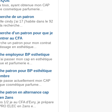
TIQUE
a tous, ayant obtenue mon CAP
ue cosmetique parfumerie...
herche de un patron
le cindy j'ai 17 j'habite dans le 92
 la recherche...
herche d'un patron pour que je
entrer au CFA
rche un patron pour mon contrat
issage en esthétique...
he employeur BP esthetique
j'ai passer mon cap en esthétique
ue et parfumerie e...
he patron pour BP esthétique
embre
 je passe actuellement mon CAP
ique cosmétique parfume...
he patron en alternance cap
 en 2ans
ns 1/2 je au CFA d'Evry, je prépare
RO ELEC en 2ans e...