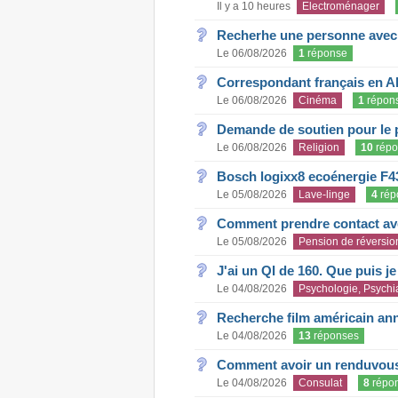
Il y a 10 heures
Electroménager
Recherhe une personne avec s
Le 06/08/2026
1
réponse
Correspondant français en A
Le 06/08/2026
Cinéma
1
répon
Demande de soutien pour le 
Le 06/08/2026
Religion
10
répo
Bosch logixx8 ecoénergie F4
Le 05/08/2026
Lave-linge
4
rép
Comment prendre contact ave
Le 05/08/2026
Pension de réversio
J'ai un QI de 160. Que puis j
Le 04/08/2026
Psychologie, Psychia
Recherche film américain an
Le 04/08/2026
13
réponses
Comment avoir un renduvous 
Le 04/08/2026
Consulat
8
répo