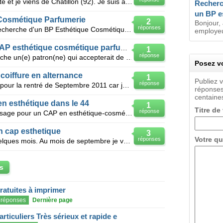
Bonjour, Je m'appelle Cindy Galante et je viens de Châtillon (92). Je suis actuellement en préparat
Recherc
un BP e
Cosmétique Parfumerie
2
Bonjour, 
réponses
Bonjour je suis actuellement à la recherche d'un BP Esthétique Cosmétique Parfumerie pour la rentré
employeur
Recherche un patron pour CAP esthétique cosmétique parfumerie 1an
1
réponse
Bonjour à toutes et tous, Je recherche un(e) patron(ne) qui accepterait de me prendre en apprentis
Posez vo
oiffure en alternance
1
Publiez 
réponse
Je suis à la recherche d'un patron pour la rentré de Septembre 2011 car je voudrais rentré au CFA d'
réponses
centaines
n esthétique dans le 44
1
Titre de
réponse
Bonjour, je recherche un apprentissage pour un CAP en esthétique-cosmétique mais impossible de trouv
 cap esthetique
3
Votre qu
réponses
Bonjour J'ai 16ans 17ans dans quelques mois. Au mois de septembre je vais commencer un cap esthetiq
s
gratuites à imprimer
réponses
Dernière page
articuliers Très sérieux et rapide e