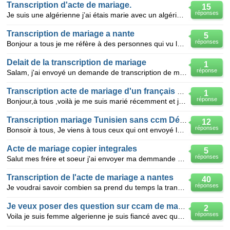
Transcription d'acte de mariage.
15
réponses
Je suis une algérienne j’ai étais marie avec un algérien né au France au décembre 2009, j’ai envoyé
Transcription de mariage a nante
5
réponses
Bonjour a tous je me réfère à des personnes qui vu leur transcription de mariage similaire a mon c
Delait de la transcription de mariage
1
réponse
Salam, j'ai envoyé un demande de transcription de mariage sans CCM a NANTE et aprés j'ai recu un c
Transcription acte de mariage d'un français d'origine algérien.
1
réponse
Bonjour,à tous ,voilà je me suis marié récemment et j'ai envoyé mon dossier à nantes bureau d'État c
Transcription mariage Tunisien sans ccm Décembre 2012
12
réponses
Bonsoir à tous, Je viens à tous ceux qui ont envoyé leur dossier de Transcription en 2012 d' Octo
Acte de mariage copier integrales
5
réponses
Salut mes frére et soeur j'ai envoyer ma demmande de trancription a nantes et 15jours aprés il me di
Transcription de l'acte de mariage a nantes
40
réponses
Je voudrai savoir combien sa prend du temps la transcription de l'acte de mariage a nantes,on a fait
Je veux poser des question sur ccam de mariage
2
réponses
Voila je suis femme algerienne je suis fiancé avec quelqun qui la eux double nationalite il viens le