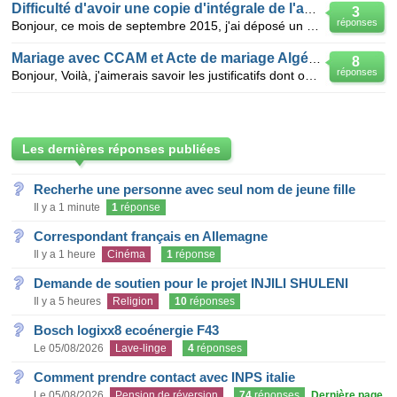
Difficulté d'avoir une copie d'intégrale de l'acte de mariage
3
réponses
Bonjour, ce mois de septembre 2015, j'ai déposé un dossier complet pour demander un visa de regrou
Mariage avec CCAM et Acte de mariage Algérien
8
réponses
Bonjour, Voilà, j'aimerais savoir les justificatifs dont on a besoin pour faire l'acte de mariage
Les dernières réponses publiées
Recherhe une personne avec seul nom de jeune fille
Il y a 1 minute
1
réponse
Correspondant français en Allemagne
Il y a 1 heure
Cinéma
1
réponse
Demande de soutien pour le projet INJILI SHULENI
Il y a 5 heures
Religion
10
réponses
Bosch logixx8 ecoénergie F43
Le 05/08/2026
Lave-linge
4
réponses
Comment prendre contact avec INPS italie
Le 05/08/2026
Pension de réversion
74
réponses
Dernière page