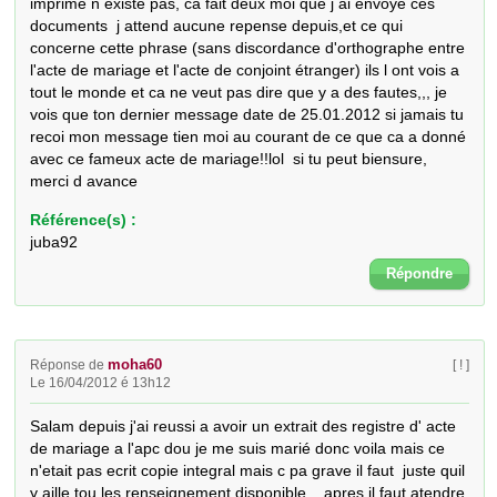
imprimé n existe pas, ca fait deux moi que j ai envoyé ces 
documents  j attend aucune repense depuis,et ce qui 
concerne cette phrase (sans discordance d'orthographe entre 
l'acte de mariage et l'acte de conjoint étranger) ils l ont vois a 
tout le monde et ca ne veut pas dire que y a des fautes,,, je 
vois que ton dernier message date de 25.01.2012 si jamais tu 
recoi mon message tien moi au courant de ce que ca a donné 
avec ce fameux acte de mariage!!lol  si tu peut biensure, 
merci d avance
Référence(s) :
juba92
Répondre
moha60
Réponse de
[ ! ]
Le 16/04/2012 é 13h12
Salam depuis j'ai reussi a avoir un extrait des registre d' acte 
de mariage a l'apc dou je me suis marié donc voila mais ce 
n'etait pas ecrit copie integral mais c pa grave il faut  juste quil 
y aille tou les renseignement disponible... apres il faut atendre 