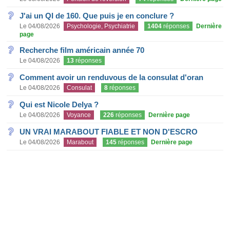
J'ai un QI de 160. Que puis je en conclure ?
Le 04/08/2026
Psychologie, Psychiatrie
1404
réponses
Dernière
page
Recherche film américain année 70
Le 04/08/2026
13
réponses
Comment avoir un renduvous de la consulat d'oran
Le 04/08/2026
Consulat
8
réponses
Qui est Nicole Delya ?
Le 04/08/2026
Voyance
226
réponses
Dernière page
UN VRAI MARABOUT FIABLE ET NON D'ESCRO
Le 04/08/2026
Marabout
145
réponses
Dernière page