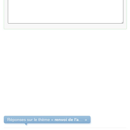
Réponses sur le thème «
renvoi de l'acte de mariage sans discordances d'orthographe
»