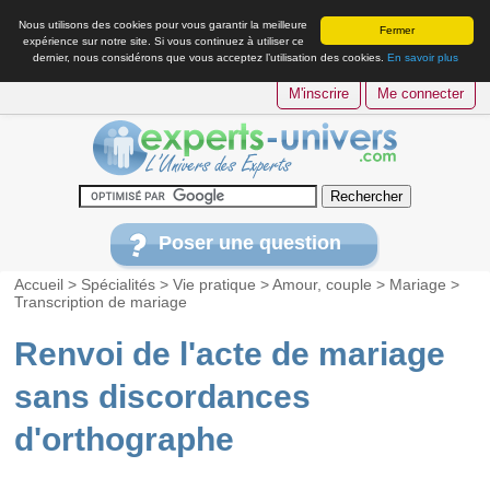
Nous utilisons des cookies pour vous garantir la meilleure
Fermer
expérience sur notre site. Si vous continuez à utiliser ce
dernier, nous considérons que vous acceptez l’utilisation des cookies.
En savoir plus
M'inscrire
Me connecter
Poser une question
Accueil
>
Spécialités
>
Vie pratique
>
Amour, couple
>
Mariage
>
Transcription de mariage
Renvoi de l'acte de mariage
sans discordances
d'orthographe