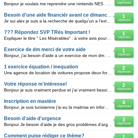
réponses
Bonjour je voulais me reprendre une nintendo NES . Mais le seul probleme , c'est que j'ai entendu di
Besoin d'une aide financiér avant ce dimanche merci
1
réponse
Je sui alex je suis a la recherche de quelqu'un a l'exterieur qui pourait m'aidé car j'aurai besoin
??? Répondez SVP TRés Important !
1
réponse
Expliquer le titre " Les Misérables" : à votre avis pourquoi ce titre ? qui pourait être les misérab
Exercice de dm merci de votre aide
1
réponse
Bonjour, j'ai besoin d'aide à un exercice de mon dm. voilà. il dise: calculer la valeur de N pou
1 exercice équation / inequation
2
réponses
Une agence de location de voitures propose deux formules à la semaine A et B. Pour la formule A, le
Votre réponse m'intéresse!
2
réponses
Bonjour je suis vraiment perdue et j'ai vraiment besoin de votre aide je ne sais plus quoi faire !!!
Inscription en mastère
4
réponses
Bonjour, je suis tunisienne j'ai eu la maitrise en informatique en juillet 2008et je veux poursuivre
Besoin d'aide d'urgence
3
réponses
Bonjour Je besoin d'aide je des gros problèmes d'argent si j'arrive a publiée ce message aujourd'
Comment puise rédiger ce thème?
1