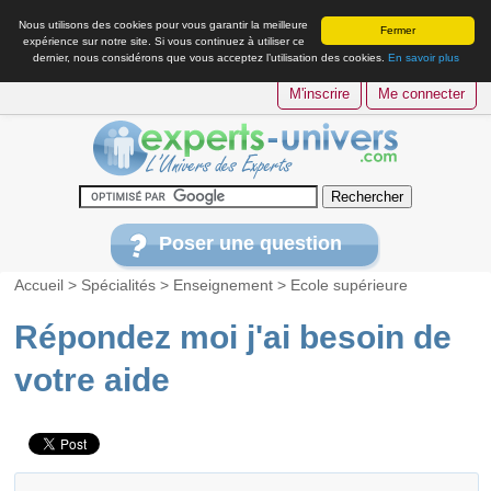
Nous utilisons des cookies pour vous garantir la meilleure
Fermer
expérience sur notre site. Si vous continuez à utiliser ce
dernier, nous considérons que vous acceptez l’utilisation des cookies.
En savoir plus
M'inscrire
Me connecter
Poser une question
Accueil
>
Spécialités
>
Enseignement
>
Ecole supérieure
Répondez moi j'ai besoin de
votre aide