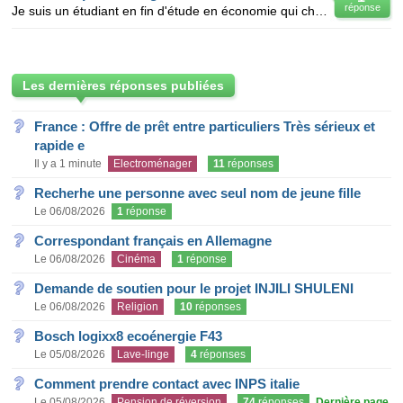
réponse
Je suis un étudiant en fin d'étude en économie qui cherche à rédiger un" théme de mémoire de maitris
Les dernières réponses publiées
France : Offre de prêt entre particuliers Très sérieux et
rapide e
Il y a 1 minute
Electroménager
11
réponses
Recherhe une personne avec seul nom de jeune fille
Le 06/08/2026
1
réponse
Correspondant français en Allemagne
Le 06/08/2026
Cinéma
1
réponse
Demande de soutien pour le projet INJILI SHULENI
Le 06/08/2026
Religion
10
réponses
Bosch logixx8 ecoénergie F43
Le 05/08/2026
Lave-linge
4
réponses
Comment prendre contact avec INPS italie
Le 05/08/2026
Pension de réversion
74
réponses
Dernière page