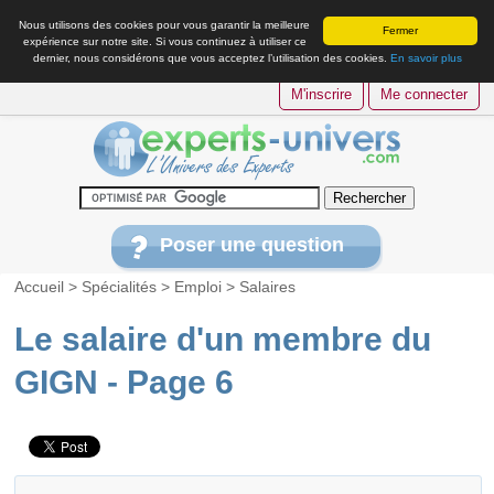
Nous utilisons des cookies pour vous garantir la meilleure
Fermer
expérience sur notre site. Si vous continuez à utiliser ce
dernier, nous considérons que vous acceptez l’utilisation des cookies.
En savoir plus
M'inscrire
Me connecter
Poser une question
Accueil
>
Spécialités
>
Emploi
>
Salaires
Le salaire d'un membre du
GIGN - Page 6