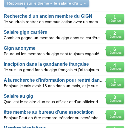
Réponses sur le thème «
le salaire d'un membre du GIGN
»
Recherche d'un ancien membre du GIGN
1
réponse
Je voudrais rentrer en communication avec un membre du GIGN s.v.p. pour lui poser quelques questions
Salaire gign carrière
2
réponses
Combien gagne un membre du gign dans sa carrière
Gign anonyme
6
réponses
Pourquoi les membres du gign sont toujours cagoulés, pour rester anonyme?
Insciption dans la gandanerie française
4
réponses
Je suis un grand fans du gign français et j'ai toujours pancé etre menbre. Comment renter dans le GI
A la recherche d'information pour rentré dans le GIGN.
1
réponse
Bonjour, je vais avoir 18 ans dans un mois, et je suis actuellement en terminal STL (option chimie)
Salaire au gig
3
réponses
Quel est le salaire d'un sous officier et d'un officier du gign ? pour un commandant ? un lieutenant
être membre au bureau d'une association
3
réponses
Bonjour Peut on être membre trésorier ou secrétaire dans une association en ayant un contrat ccd d