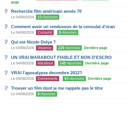
page
Recherche film américain année 70
Le 04/08/2026
13
réponses
Comment avoir un renduvous de la consulat d'oran
Le 04/08/2026
Consulat
8
réponses
Qui est Nicole Delya ?
Le 04/08/2026
Voyance
226
réponses
Dernière page
UN VRAI MARABOUT FIABLE ET NON D'ESCRO
Le 04/08/2026
Marabout
145
réponses
Dernière page
VRAI l'apocalypse decembre 2012?
Le 04/08/2026
Evènements
53
réponses
Dernière page
Trouver un film dont je me rappele pas le titre
Le 04/08/2026
6
réponses