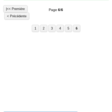
|<< Premiére
Page
6
/
6
< Précédente
1
2
3
4
5
6