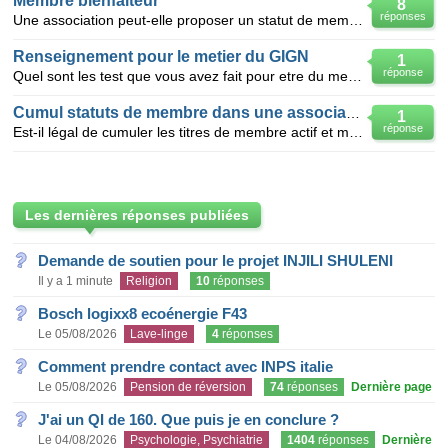
Membre bienfaiteur
8
réponses
Une association peut-elle proposer un statut de membre bienfaiteur à des adhérents qui auraient fait
Renseignement pour le metier du GIGN
1
réponse
Quel sont les test que vous avez fait pour etre du menbre de GIGN? Les femmes ont le droit de fair
Cumul statuts de membre dans une association
1
réponse
Est-il légal de cumuler les titres de membre actif et membre bienfaiteur ou membre d'honneur dans un
Les dernières réponses publiées
Demande de soutien pour le projet INJILI SHULENI
Il y a 1 minute
Religion
10
réponses
Bosch logixx8 ecoénergie F43
Le 05/08/2026
Lave-linge
4
réponses
Comment prendre contact avec INPS italie
Le 05/08/2026
Pension de réversion
74
réponses
Dernière page
J'ai un QI de 160. Que puis je en conclure ?
Le 04/08/2026
Psychologie, Psychiatrie
1404
réponses
Dernière