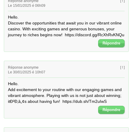
Réponse anonyme
[ ! ]
Le 15/01/2025 é 06h09
Hello. 

Discover the opportunities that await you in our vibrant online 
casino. With exciting games and generous bonuses, your 
journey to riches begins now!  https://discord.gg/RcXhRvKNQu
Répondre
Réponse anonyme
[ ! ]
Le 30/01/2025 é 10h07
Hello. 

Add excitement to your routine with our engaging games and 
vibrant atmosphere. Playing with us is not just about winning; 
itÐ²Ð‚â„¢s about having fun!  https://dub.sh/Tm2uIwS
Répondre