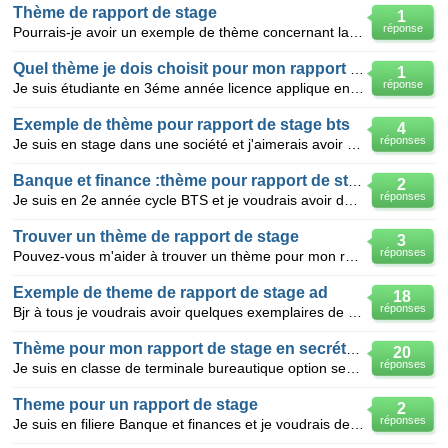
Thème de rapport de stage
1
réponse
Pourrais-je avoir un exemple de thème concernant la communication d'entreprise? parce que j'effectue
Quel thème je dois choisit pour mon rapport de stage ?
1
réponse
Je suis étudiante en 3éme année licence applique en comptabilité la 2éme semestre je dois effectué u
Exemple de thème pour rapport de stage bts
4
réponses
Je suis en stage dans une société et j'aimerais avoir thème pour rédiger mon rapport de stage bts re
Banque et finance :thème pour rapport de stage academique
2
réponses
Je suis en 2e année cycle BTS et je voudrais avoir des propositions de thème pour la rédaction de mo
Trouver un thème de rapport de stage
3
réponses
Pouvez-vous m'aider à trouver un thème pour mon rapport de stage? g suis stagiaire en communication
Exemple de theme de rapport de stage ad
18
réponses
Bjr à tous je voudrais avoir quelques exemplaires de theme de rapport de stage. je fais un stage dan
Thème pour mon rapport de stage en secrétariat
20
réponses
Je suis en classe de terminale bureautique option secrétariat. J'ai donc un stage de deux mois a eff
Theme pour un rapport de stage
2
réponses
Je suis en filiere Banque et finances et je voudrais deja avoir une idee de theme pour le rapport de