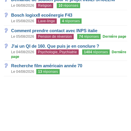
Le 06/08/2026
Religion
10
réponses
Bosch logixx8 ecoénergie F43
Le 05/08/2026
Lave-linge
4
réponses
Comment prendre contact avec INPS italie
Le 05/08/2026
Pension de réversion
74
réponses
Dernière page
J'ai un QI de 160. Que puis je en conclure ?
Le 04/08/2026
Psychologie, Psychiatrie
1404
réponses
Dernière
page
Recherche film américain année 70
Le 04/08/2026
13
réponses