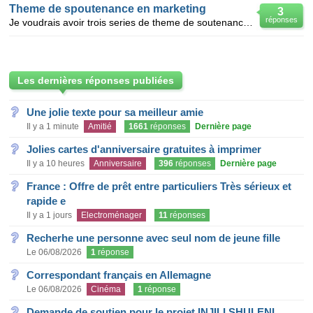
Theme de spoutenance en marketing
3
réponses
Je voudrais avoir trois series de theme de soutenance en mix marketing pour me permettre de rediger
Les dernières réponses publiées
Une jolie texte pour sa meilleur amie
Il y a 1 minute
Amitié
1661
réponses
Dernière page
Jolies cartes d'anniversaire gratuites à imprimer
Il y a 10 heures
Anniversaire
396
réponses
Dernière page
France : Offre de prêt entre particuliers Très sérieux et
rapide e
Il y a 1 jours
Electroménager
11
réponses
Recherhe une personne avec seul nom de jeune fille
Le 06/08/2026
1
réponse
Correspondant français en Allemagne
Le 06/08/2026
Cinéma
1
réponse
Demande de soutien pour le projet INJILI SHULENI