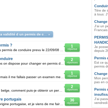
Conduir
Titre de
à tous: J’
Change
J'ai un 
Francais 
verifier la validité d un permis de conduire au quebec?
»
PERMIS
HANDI
ermis ?
1
Je posse
réponse
Convocation a la visite medicale du permis de conduire prevu le 22/09/08 date du courier 22/08/08
depuis 2
Permis 
onduire
2
Est ce qu
réponses
Je voudrai savoir combien de temps on dispose pour changer en permis de conduire suisse pour un perm
permis de
1
Change 
réponse
J ais un permis de conduire valide,mais il me fallais passer un examen medicale au 5 ans car je suis
Mon perm
pas en co
2
Permis 
réponses
Je possede un permis de conduire belge, comment puis-je obtenir un permis marocain, vu que j'y résid
insufiss
J'ai pas
re portugais
36
vendredi
réponses
Bonjour à tous, Je suis français d'origine portugaise, et je viens de me faire retirer les dernie