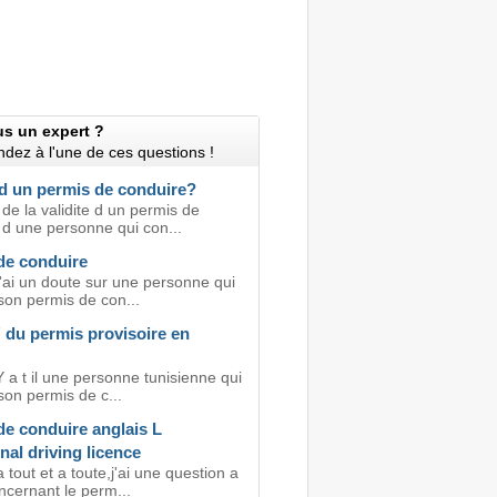
us un expert ?
dez à l'une de ces questions !
 d un permis de conduire?
de la validite d un permis de
 d une personne qui con...
de conduire
j'ai un doute sur une personne qui
 son permis de con...
" du permis provisoire en
 a t il une personne tunisienne qui
son permis de c...
de conduire anglais L
nal driving licence
 tout et a toute,j'ai une question a
ncernant le perm...