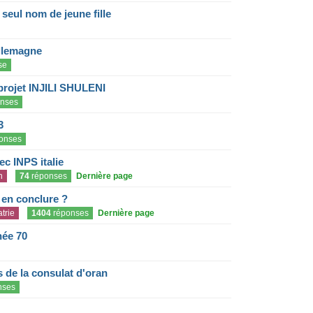
eul nom de jeune fille
llemagne
se
projet INJILI SHULENI
nses
3
onses
c INPS italie
n
74
réponses
Dernière page
e en conclure ?
trie
1404
réponses
Dernière page
née 70
de la consulat d'oran
nses