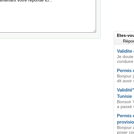
Etes-vo
Répon
Validite
Je doute 
conduire
Permis 
Bonjour 
dit avoir
Validité
Tunisie
Bonsoir Y
a passé 
Permis 
provisio
Bonjour a
poser co