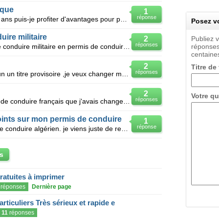
ique
1
réponse
Je conduis une voiturette depuis 4 ans puis-je profiter d'avantages pour passer rapidement un permis
Posez vo
ire militaire
2
Publiez 
réponses
Afin de faire valider mon permis de conduire militaire en permis de conduire civil, j'aimerai connai
réponses
centaines
2
Titre de
réponses
Jesuis conjoint de française avec un un titre provisoire ,je veux changer mon permis de conduire e
2
Votre qu
réponses
Bonjour on mas retire mon permis de conduire français que j'avais change suite a un délit ou j'ai pe
oints sur mon permis de conduire
1
réponse
Je viens d'algérie . j'ai un permis de conduire algérien. je viens juste de recevoir de la péficture
s
gratuites à imprimer
réponses
Dernière page
articuliers Très sérieux et rapide e
11
réponses