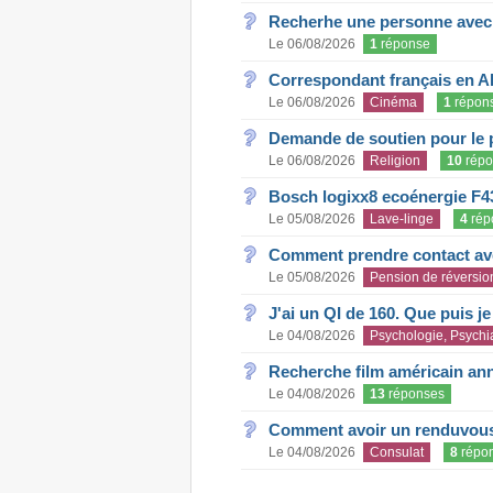
Recherhe une personne avec s
Le 06/08/2026
1
réponse
Correspondant français en A
Le 06/08/2026
Cinéma
1
répon
Demande de soutien pour le 
Le 06/08/2026
Religion
10
répo
Bosch logixx8 ecoénergie F4
Le 05/08/2026
Lave-linge
4
rép
Comment prendre contact ave
Le 05/08/2026
Pension de réversio
J'ai un QI de 160. Que puis j
Le 04/08/2026
Psychologie, Psychia
Recherche film américain an
Le 04/08/2026
13
réponses
Comment avoir un renduvous 
Le 04/08/2026
Consulat
8
répo