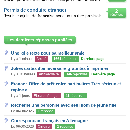
Permis de conduire etranger
2
réponses
Jesuis conjoint de française avec un un titre provisoire ,je veux changer mon permis de conduire e
Les dernières réponses publiées
Une jolie texte pour sa meilleur amie
Il y a 1 minute
Amitié
1661
réponses
Dernière page
Jolies cartes d'anniversaire gratuites à imprimer
Il y a 10 heures
Anniversaire
396
réponses
Dernière page
France : Offre de prêt entre particuliers Très sérieux et
rapide e
Il y a 1 jours
Electroménager
11
réponses
Recherhe une personne avec seul nom de jeune fille
Le 06/08/2026
1
réponse
Correspondant français en Allemagne
Le 06/08/2026
Cinéma
1
réponse