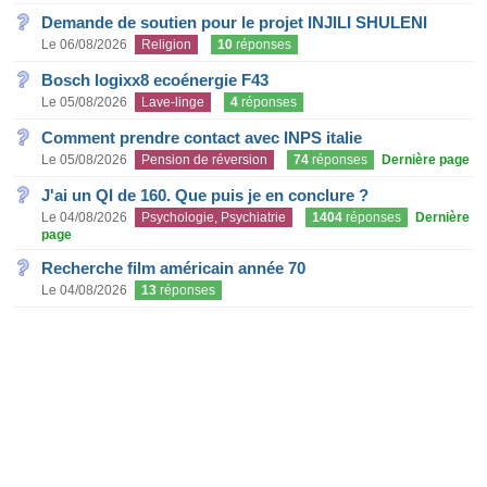
Demande de soutien pour le projet INJILI SHULENI
Le 06/08/2026
Religion
10
réponses
Bosch logixx8 ecoénergie F43
Le 05/08/2026
Lave-linge
4
réponses
Comment prendre contact avec INPS italie
Le 05/08/2026
Pension de réversion
74
réponses
Dernière page
J'ai un QI de 160. Que puis je en conclure ?
Le 04/08/2026
Psychologie, Psychiatrie
1404
réponses
Dernière
page
Recherche film américain année 70
Le 04/08/2026
13
réponses