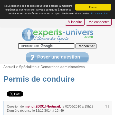
Nous utilisons des cookies pour vous garantir la meilleure
Fermer
expérience sur notre site. Si vous continuez à utiliser ce
dernier, nous considérons que vous acceptez l’utilisation des cookies.
En savoir plus
M'inscrire
Me connecter
Poser une question
Accueil
>
Spécialités
>
Demarches administratives
Permis de conduire
mehdi.20091@hotmail.
Question de
le 02/06/2010 à 15h18
[ ! ]
Dernière réponse le 12/12/2014 à 15h49