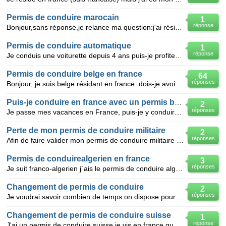
Permis de conduire marocain
1
réponse
Bonjour,sans réponse,je relance ma question:j'ai résider 6 mois au maroc et j'ai passer mon permis l
Permis de conduire automatique
1
réponse
Je conduis une voiturette depuis 4 ans puis-je profiter d'avantages pour passer rapidement un permis
Permis de conduire belge en france
64
réponses
Bonjour, je suis belge résidant en france. dois-je avoir un permis francais ou puis je garder
Puis-je conduire en france avec un permis belge
2
réponses
Je passe mes vacances en France, puis-je y conduire avec mon seul permis de conduire belge ?
Perte de mon permis de conduire militaire
2
réponses
Afin de faire valider mon permis de conduire militaire en permis de conduire civil, j'aimerai connai
Permis de conduirealgerien en france
3
réponses
Je suit franco-algerien j´ais le permis de conduire algerien et je reside en algerie,est ce que je p
Changement de permis de conduire
2
réponses
Je voudrai savoir combien de temps on dispose pour changer en permis de conduire suisse pour un perm
Changement de permis de conduire suisse
1
réponse
J'ai un permis de conduire suisse je vis en france que dois-je faire pour obtenir un permis francais