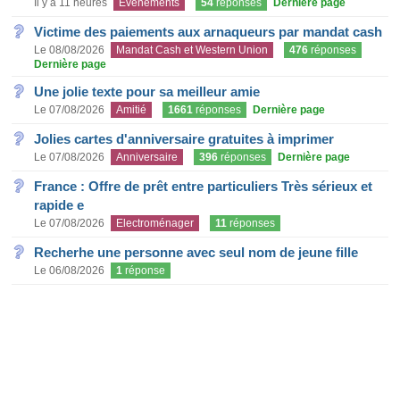
Il y a 11 heures
Evènements
54
réponses
Dernière page
Victime des paiements aux arnaqueurs par mandat cash
Le 08/08/2026
Mandat Cash et Western Union
476
réponses
Dernière page
Une jolie texte pour sa meilleur amie
Le 07/08/2026
Amitié
1661
réponses
Dernière page
Jolies cartes d'anniversaire gratuites à imprimer
Le 07/08/2026
Anniversaire
396
réponses
Dernière page
France : Offre de prêt entre particuliers Très sérieux et
rapide e
Le 07/08/2026
Electroménager
11
réponses
Recherhe une personne avec seul nom de jeune fille
Le 06/08/2026
1
réponse