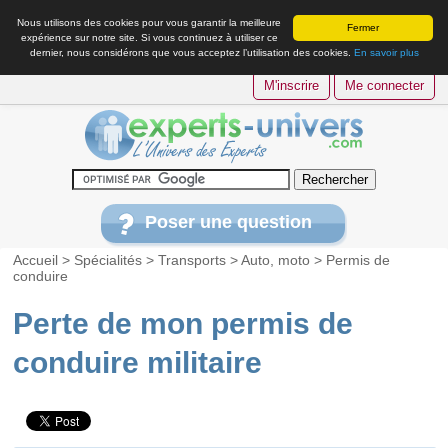
Nous utilisons des cookies pour vous garantir la meilleure
Fermer
expérience sur notre site. Si vous continuez à utiliser ce
dernier, nous considérons que vous acceptez l’utilisation des cookies.
En savoir plus
M'inscrire
Me connecter
Poser une question
Accueil
>
Spécialités
>
Transports
>
Auto, moto
>
Permis de
conduire
Perte de mon permis de
conduire militaire