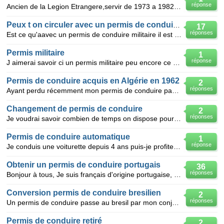
réponse
Ancien de la Legion Etrangere,servir de 1973 a 1982,j´ai obtenue le permis de conduire en VL et PL
Peux t on circuler avec un permis de conduire mili
17
réponses
Est ce qu'aavec un permis de conduire militaire il est possible de conduire sur la voie publique
Permis militaire
1
réponse
J aimerai savoir ci un permis militaire peu encore ce valider dans le civil est quelle son les demar
Permis de conduire acquis en Algérie en 1962
2
réponses
Ayant perdu récemment mon permis de conduire passé en février 1962 à Oran lors de mon service milita
Changement de permis de conduire
2
réponses
Je voudrai savoir combien de temps on dispose pour changer en permis de conduire suisse pour un perm
Permis de conduire automatique
1
réponse
Je conduis une voiturette depuis 4 ans puis-je profiter d'avantages pour passer rapidement un permis
Obtenir un permis de conduire portugais
36
réponses
Bonjour à tous, Je suis français d'origine portugaise, et je viens de me faire retirer les dernie
Conversion permis de conduire bresilien
2
réponses
Un permis de conduire passe au bresil par mon conjoint bresilien peut il être converti en permis fra
Permis de conduire retiré
2