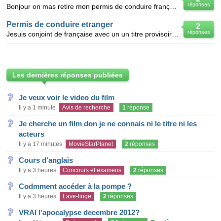
réponses
Bonjour on mas retire mon permis de conduire français que j'avais change suite a un délit ou j'ai pe
Permis de conduire etranger
2
réponses
Jesuis conjoint de française avec un un titre provisoire ,je veux changer mon permis de conduire e
Les dernières réponses publiées
Je veux voir le video du film
Il y a 1 minute
Avis de recherche
1
réponse
Je cherche un film don je ne connais ni le titre ni les
acteurs
Il y a 17 minutes
MovieStarPlanet
2
réponses
Cours d'anglais
Il y a 3 heures
Concours et examens
2
réponses
Codmment accéder à la pompe ?
Il y a 3 heures
Lave-linge
2
réponses
VRAI l'apocalypse decembre 2012?