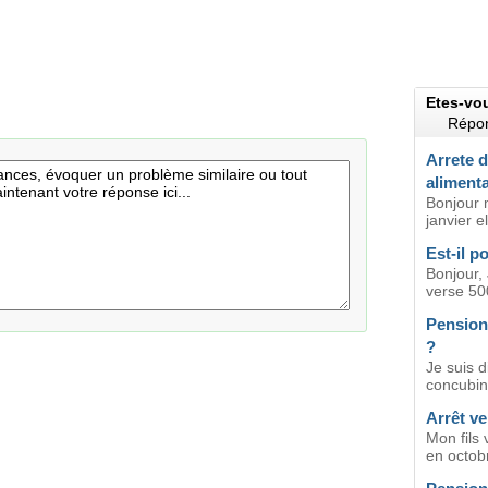
Etes-vo
Répon
Arrete 
alimenta
Bonjour 
janvier el
Est-il p
Bonjour, 
verse 50
Pension 
?
Je suis d
concubin
Arrêt v
Mon fils 
en octobr