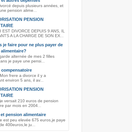
 et autres dépenses
ivorcé depuis plusieurs années, et
une pension alime...
RISATION PENSION
TAIRE
 EST DIVORCE DEPUIS 9 ANS, IL
ANTS A LA CHARGE DE SON EX...
 je faire pour ne plus payer de
 alimentaire?
garde alternée de mes 2 filles
ans je paye une pensi...
 compensatoire
Mon frere a divorce il y a
t environ 5 ans, il av...
RISATION PENSION
TAIRE
je versait 210 euros de pension
re par mois en 2004...
 et pension alimentaire
te est peu elevée 675 euros,je paye
de 400euros,le ju...