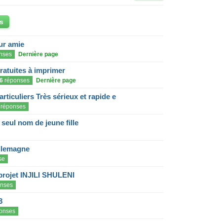
s
eur amie
nses
Dernière page
gratuites à imprimer
6
réponses
Dernière page
articuliers Très sérieux et rapide e
réponses
eul nom de jeune fille
llemagne
se
projet INJILI SHULENI
nses
3
onses