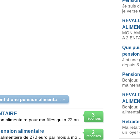
Pension
Je suis d
je verse 
REVALO
ALIMEN
MON AMI
A 2 ENF
Que puis
pension
J ai une 
depuis 3 
Pension
Bonjour, 
maintenan
REVALO
versement d une pension alimentaire pour mes 2 filles a leur mére
»
ALIMEN
Bonjour, 
alimentai
NTAIRE
3
réponses
Bonjour Divorcé je paye une pension alimentaire pour ma filles qui a 22 ans. Cette pension est vers
Retraite
Ma retai
ension alimentaire
2
un loyer 
réponses
Depuis 1997 je verse une pension alimentaire de 270 euro par mois à mon ex femme pour mes 2 enfants