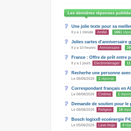
Les dernières réponses publiée
Une jolie texte pour sa meill
Il y a 1 minute
Amitié
1661
répo
Jolies cartes d'anniversaire 
Il y a 10 heures
Anniversaire
39
France : Offre de prêt entre p
Il y a 1 jours
Electroménager
11
Recherhe une personne avec s
Le 06/08/2026
1
réponse
Correspondant français en A
Le 06/08/2026
Cinéma
1
répon
Demande de soutien pour le 
Le 06/08/2026
Religion
10
répo
Bosch logixx8 ecoénergie F4
Le 05/08/2026
Lave-linge
4
rép