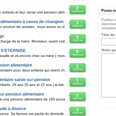
2
Posez vo
réponses
J'ai divorcé de ma femme, j'ai deux enfants et leur verse une pension alimentaire à mes enfants chaq
Publiez 
Je désire arrêter ma pension alimentaire à cause de changements
1
réponses
réponse
Je suis divorcé officiellement depuis environ dix années...nous avons eu deux filles âgées aujourd'h
centaines
Titre de
ge
1
réponse
Divorce depuis, 2001, 2 enfants à charge de la mère. Monsieur, avant cadre supérieur au moment du di
Votre qu
 S'ETERNISE
6
réponses
Je suis divorcé, ma fille majeure travaille et vit encore chez sa mère ( mon ex femme ). Je verse u
sion alimentaire
1
réponse
Bonjour, je donne une pension alimentaire pour deux enfants qui vivent chez leur mère un de 14 ans e
ntaire saisie sur pension
1
réponse
Bonsoir divorcé depuis 12 ans, 3 enfants, 29 ans 25 ans et 22 ans j ai été saisie sur ma pe
ur pension alimentaire
1
réponse
Bonjour, j'ai un fils de 4 ans je verse une pension alimentaire de 150 euros à sa mère, j'ai toujou
uite à divorce
1
réponse
Mon jeune frère est en cours de divorce. Sa femme est partie du domicile du jour au lendemain pour a