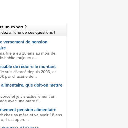
us un expert ?
dez à l'une de ces questions !
de versement de pension
ire
ma fille a eu 18 ans au mois de
le habite toujours c...
ossible de réduire le montant
Je suis divorcé depuis 2003, et
0€ par chacune de...
alimentaire, que doit-on mettre
ivorcé et je vis actuellement en
age avec une autre f...
ersement pension alimentaire
vit chez sa mère et va avoir 18 ans
e, il est appre...