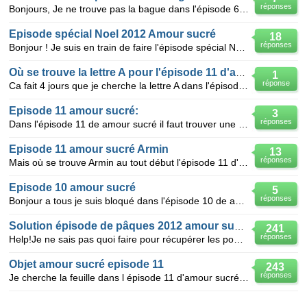
réponses
Bonjours, Je ne trouve pas la bague dans l'épisode 6 ! Merci de m'aider a la trouver !
Episode spécial Noel 2012 Amour sucré
18
réponses
Bonjour ! Je suis en train de faire l'épisode spécial Noel 2012 sur amour sucre je dois choisir la c
Où se trouve la lettre A pour l'épisode 11 d'amour sucré ?
1
réponse
Ca fait 4 jours que je cherche la lettre A dans l'épisode 11 d'amour sucré !!! Pouvez vous m'aider
Episode 11 amour sucré:
3
réponses
Dans l'épisode 11 de amour sucré il faut trouver une faille de la taille d'une main, mais je ne la t
Episode 11 amour sucré Armin
13
réponses
Mais où se trouve Armin au tout début l'épisode 11 d'amour sucré ? J'ai utiliser près de 100 PA et j
Episode 10 amour sucré
5
réponses
Bonjour a tous je suis bloqué dans l'épisode 10 de amour sucré pour trouver un trombonne a alexy et
Solution épisode de pâques 2012 amour sucré
241
réponses
Help!Je ne sais pas quoi faire pour récupérer les pommes en chocolat dans l'épisode spéciale pâques
Objet amour sucré episode 11
243
réponses
Je cherche la feuille dans l épisode 11 d'amour sucré aidez moi please je galère merci d'avance