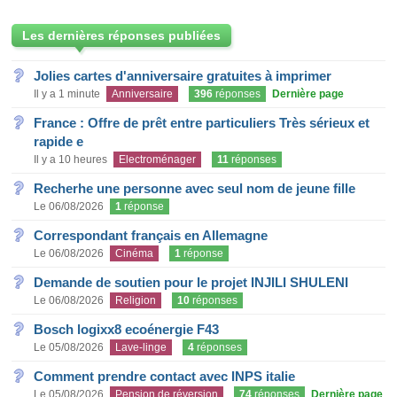
Les dernières réponses publiées
Jolies cartes d'anniversaire gratuites à imprimer
Il y a 1 minute
Anniversaire
396
réponses
Dernière page
France : Offre de prêt entre particuliers Très sérieux et
rapide e
Il y a 10 heures
Electroménager
11
réponses
Recherhe une personne avec seul nom de jeune fille
Le 06/08/2026
1
réponse
Correspondant français en Allemagne
Le 06/08/2026
Cinéma
1
réponse
Demande de soutien pour le projet INJILI SHULENI
Le 06/08/2026
Religion
10
réponses
Bosch logixx8 ecoénergie F43
Le 05/08/2026
Lave-linge
4
réponses
Comment prendre contact avec INPS italie
Le 05/08/2026
Pension de réversion
74
réponses
Dernière page