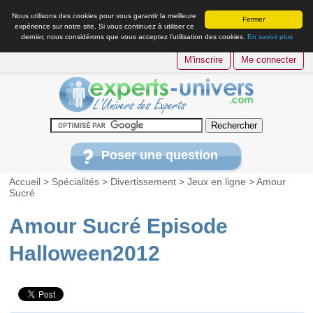
Nous utilisons des cookies pour vous garantir la meilleure
Fermer
expérience sur notre site. Si vous continuez à utiliser ce
dernier, nous considérons que vous acceptez l’utilisation des cookies.
En savoir plus
M'inscrire
Me connecter
Poser une question
Accueil
>
Spécialités
>
Divertissement
>
Jeux en ligne
>
Amour
Sucré
Amour Sucré Episode
Halloween2012