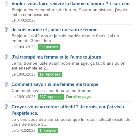
Voulez-vous faire revivre la flamme d’amour ? Lisez ceci
Bonjour chers membres du forum, Pour mon histoire, j'avais
fait la connaissance...
Le 04/02/2023
Je suis mariée et j'aime une autre femme
Bonjour, j'ai 42 ans et je suis mariée depuis 6ans; j'ai un
enfant de 3ans. Je n...
Le 18/01/2023
9
réponses
J'ai trompé ma femme et je l'aime toujours
Je l'ai trompé juste avant notre mariage. ça fait 8 ans qu'on
est ensemble et 2...
Le 18/01/2023
19
réponses
Comment savoir si ma femme me trompe
Comment savoir si ma femme me trompe...
Le 18/01/2023
327
réponses
Dernière page
Croyez-vous au retour affectif ? Je crois, car j'ai vécu
l'expérience.
Je viens vous dire par ce poste que le retour affectif existe. Je
vous demande d...
Le 14/12/2022
1
réponse