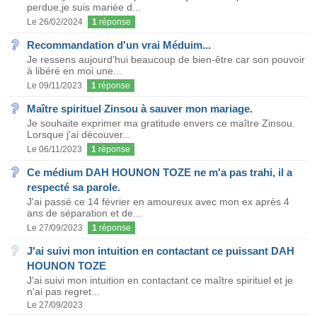
perdue,je suis mariée d...
Le 26/02/2024
1
réponse
Recommandation d'un vrai Méduim...
Je ressens aujourd'hui beaucoup de bien-être car son pouvoir
à libéré en moi une...
Le 09/11/2023
1
réponse
Maître spirituel Zinsou à sauver mon mariage.
Je souhaite exprimer ma gratitude envers ce maître Zinsou.
Lorsque j'ai découver...
Le 06/11/2023
1
réponse
Ce médium DAH HOUNON TOZE ne m'a pas trahi, il a
respecté sa parole.
J'ai passé ce 14 février en amoureux avec mon ex après 4
ans de séparation et de...
Le 27/09/2023
1
réponse
J'ai suivi mon intuition en contactant ce puissant DAH
HOUNON TOZE
J'ai suivi mon intuition en contactant ce maître spirituel et je
n'ai pas regret...
Le 27/09/2023