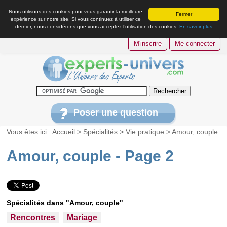
Nous utilisons des cookies pour vous garantir la meilleure
Fermer
expérience sur notre site. Si vous continuez à utiliser ce
dernier, nous considérons que vous acceptez l’utilisation des cookies.
En savoir plus
M'inscrire
Me connecter
Poser une question
Vous êtes ici :
Accueil
>
Spécialités
>
Vie pratique
>
Amour, couple
Amour, couple - Page 2
Spécialités dans "Amour, couple"
Rencontres
Mariage