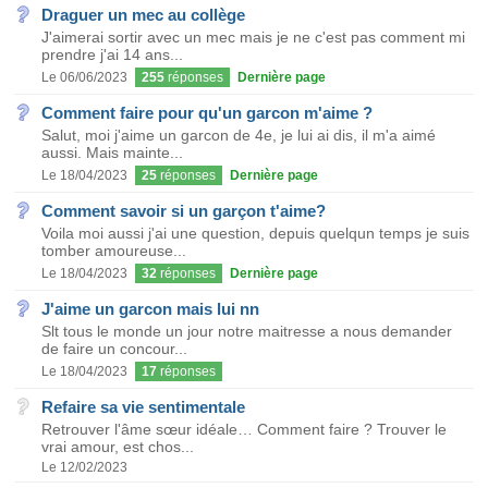
Draguer un mec au collège
J'aimerai sortir avec un mec mais je ne c'est pas comment mi
prendre j'ai 14 ans...
Le 06/06/2023
255
réponses
Dernière page
Comment faire pour qu'un garcon m'aime ?
Salut, moi j'aime un garcon de 4e, je lui ai dis, il m'a aimé
aussi. Mais mainte...
Le 18/04/2023
25
réponses
Dernière page
Comment savoir si un garçon t'aime?
Voila moi aussi j'ai une question, depuis quelqun temps je suis
tomber amoureuse...
Le 18/04/2023
32
réponses
Dernière page
J'aime un garcon mais lui nn
Slt tous le monde un jour notre maitresse a nous demander
de faire un concour...
Le 18/04/2023
17
réponses
Refaire sa vie sentimentale
Retrouver l'âme sœur idéale… Comment faire ? Trouver le
vrai amour, est chos...
Le 12/02/2023