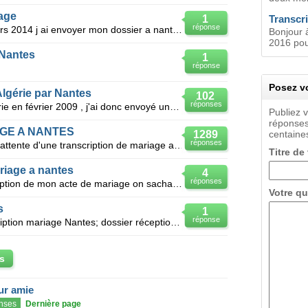
iage
1
Transcr
réponse
Je me suis marie en algreie en mars 2014 j ai envoyer mon dossier a nantes pour une transcription de
Bonjour 
2016 pour
 Nantes
1
réponse
Posez vo
Algérie par Nantes
102
réponses
Bonjour , je me suis marié en Algérie en février 2009 , j'ai donc envoyé une demande de transcriptio
Publiez 
réponses
GE A NANTES
1289
centaines
réponses
Bonjour j'aimerais savoir le délai d'attente d'une transcription de mariage a nantes pour un mariage
Titre de
ariage a nantes
4
réponses
Je veux savoir le delais de transcription de mon acte de mariage on sachant que mon mari a ooublié d
Votre qu
s
1
réponse
CHEHAMI mohammed idir; transcription mariage Nantes; dossier réceptionné avec accusé de réception le
s
eur amie
nses
Dernière page