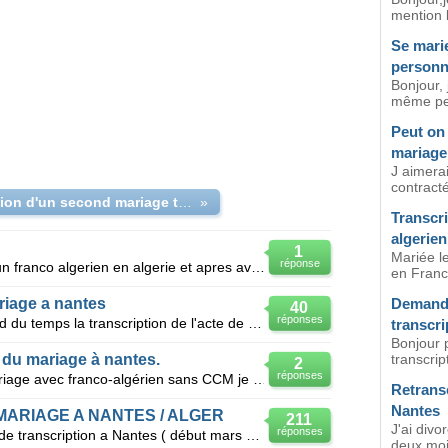
mention l
Se mari
person
Bonjour, 
même per
Peut on 
mariage 
J aimera
contracté
Annulation d'un second mariage trancrit à Nantes
»
Transcri
algerien
1
Mariée le
réponse
Ayant contracte un mariage avec un franco algerien en algerie et apres avoir transcrit
en France
riage a nantes
Demande
40
réponses
Je voudrai savoir combien sa prend du temps la transcription de l'acte de mariage a nantes,on a fait
transcri
Bonjour p
n du mariage à nantes.
transcrip
2
réponses
Bonjour,je vient de célébrer un mariage avec franco-algérien sans CCM je voudrai savoir juste le do
Retrans
Nantes
MARIAGE A NANTES / ALGER
211
J'ai div
réponses
Bonsoir , J'ai envoyé mon dossier de transcription a Nantes ( début mars 2011 )et a ma grande stu
deux mois