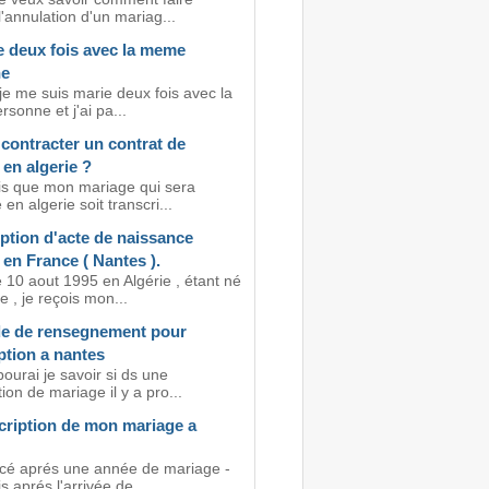
'annulation d'un mariag...
e deux fois avec la meme
ne
je me suis marie deux fois avec la
sonne et j'ai pa...
contracter un contrat de
en algerie ?
is que mon mariage qui sera
 en algerie soit transcri...
ption d'acte de naissance
 en France ( Nantes ).
 10 aout 1995 en Algérie , étant né
 , je reçois mon...
 de rensegnement pour
ption a nantes
ourai je savoir si ds une
tion de mariage il y a pro...
cription de mon mariage a
orcé aprés une année de mariage -
 aprés l'arrivée de...