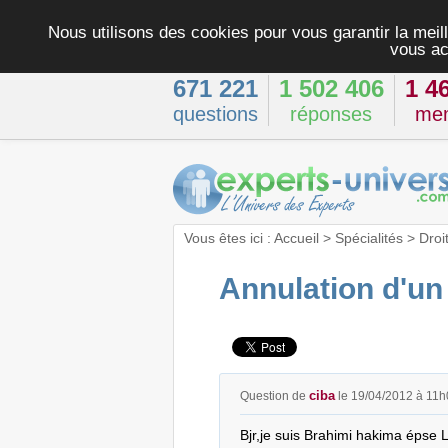
Nous utilisons des cookies pour vous garantir la meill
vous ac
671 221
1 502 406
1 4
questions
réponses
me
Vous êtes ici :
Accueil
>
Spécialités
>
Droi
Annulation d'un
ciba
Question de
le 19/04/2012 à 11h
Bjr,je suis Brahimi hakima épse 