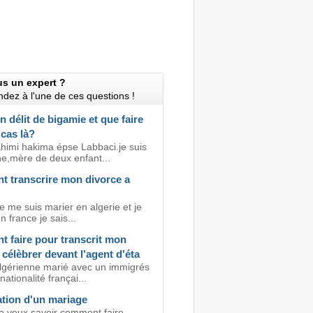
us un expert ?
dez à l'une de ces questions !
n délit de bigamie et que faire
cas là?
imi hakima épse Labbaci.je suis
ne,mère de deux enfant...
 transcrire mon divorce a
e me suis marier en algerie et je
n france je sais...
 faire pour transcrit mon
célèbrer devant l'agent d'éta
algérienne marié avec un immigrés
nationalité françai...
ation d'un mariage
je veux savoir comment faire