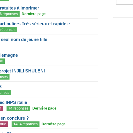
gratuites à imprimer
6
réponses
Dernière page
articuliers Très sérieux et rapide e
réponses
eul nom de jeune fille
llemagne
se
projet INJILI SHULENI
nses
3
onses
c INPS italie
n
74
réponses
Dernière page
e en conclure ?
trie
1404
réponses
Dernière page