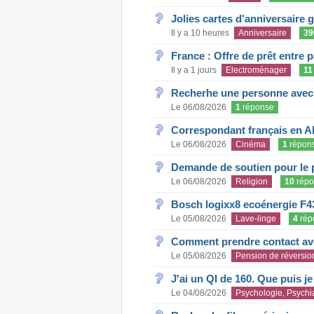
Jolies cartes d'anniversaire 
Il y a 10 heures
Anniversaire
39
France : Offre de prêt entre p
Il y a 1 jours
Electroménager
11
Recherhe une personne avec s
Le 06/08/2026
1
réponse
Correspondant français en A
Le 06/08/2026
Cinéma
1
répon
Demande de soutien pour le 
Le 06/08/2026
Religion
10
répo
Bosch logixx8 ecoénergie F4
Le 05/08/2026
Lave-linge
4
rép
Comment prendre contact ave
Le 05/08/2026
Pension de réversio
J'ai un QI de 160. Que puis j
Le 04/08/2026
Psychologie, Psychia