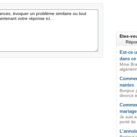
Etes-vo
Répon
Est-ce u
dans ce 
Mme Brah
algérien
Comment
nantes
Bonjour j
divorce e
Comment
mariage 
Je suis 
porté de 
L'annul
Bonjour,