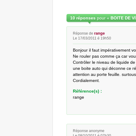
10 réponses
pour «
BOITE DE V
range
Réponse de
Le 17/03/2011 é 19h50
Bonjour il faut impérativement voi
Ne rouler pas comme ça car vous 
Contrôler le niveau de liquide de 
une boite auto qui déconne ce ré
attention au porte feuille. surtous
Cordialement.
Référence(s) :
range
Réponse anonyme
Le 08/10/2011 é 07h30