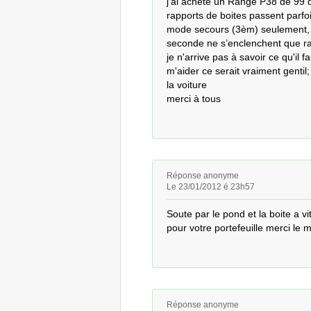
j'ai acheté un Range P38 de 99 q
rapports de boites passent parfoi
mode secours (3èm) seulement, ma
seconde ne s’enclenchent que ra
je n'arrive pas à savoir ce qu'il fa
m'aider ce serait vraiment gentil
la voiture

merci à tous
Réponse anonyme
Le 23/01/2012 é 23h57
Soute par le pond et la boite a v
pour votre portefeuille merci le 
Réponse anonyme