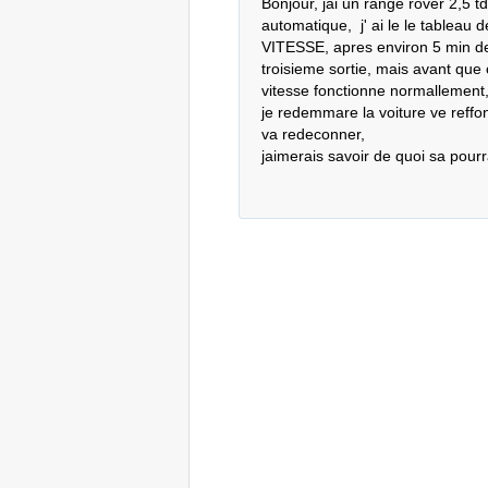
Bonjour, jai un range rover 2,5 t
automatique,  j' ai le le tablea
VITESSE, apres environ 5 min de r
troisieme sortie, mais avant que 
vitesse fonctionne normallement, 
je redemmare la voiture ve reffon
va redeconner,

jaimerais savoir de quoi sa pourr