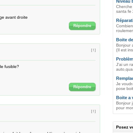
Niveau b
Cherche o
santa fe 
ege avant droite
Réparati
Répondre
Combien
roulement
Boite de
Bonjour a
(Il est in
[ ! ]
Problèm
J'ai un r
e fusible?

auto,qua
Remplac
Je voudra
Répondre
pose boit
Boite a
Bonjour j
pour mon
[ ! ]
Posez vo