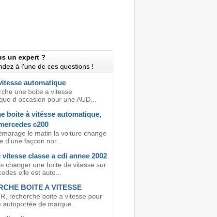
us un expert ?
dez à l'une de ces questions !
vitesse automatique
rche une boite a vitesse
que d occasion pour une AUD...
e boite à vitésse automatique,
 mercedes c200
émarage le matin la voiture change
e d'une façcon nor...
 vitesse classe a cdi annee 2002
is changer une boite de vitesse sur
des elle est auto...
CHE BOITE A VITESSE
 recherche boite a vitesse pour
 autoportée de marque...