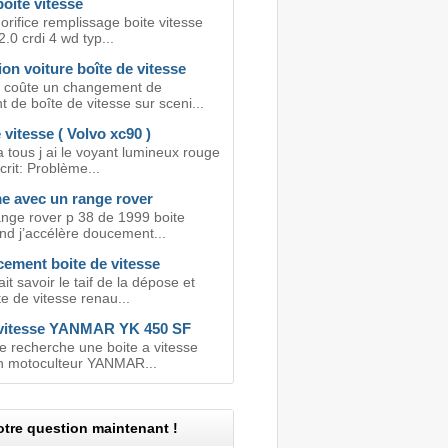
oite vitesse
rifice remplissage boite vitesse
2.0 crdi 4 wd typ...
on voiture boîte de vitesse
 coûte un changement de
 de boîte de vitesse sur sceni...
 vitesse ( Volvo xc90 )
 tous j ai le voyant lumineux rouge
scrit: Problème...
e avec un range rover
ange rover p 38 de 1999 boite
nd j’accélère doucement...
ement boite de vitesse
it savoir le taif de la dépose et
e de vitesse renau...
 vitesse YANMAR YK 450 SF
e recherche une boite a vitesse
 motoculteur YANMAR...
tre question maintenant !