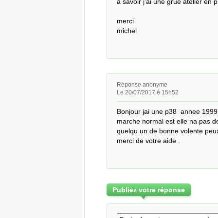
a savoir j'ai une grue atelier en pr
merci

michel
Réponse anonyme
Le 20/07/2017 é 15h52
Bonjour jai une p38  annee 1999 m
marche normal est elle na pas de
quelqu un de bonne volente peux
merci de votre aide .
Publiez votre réponse