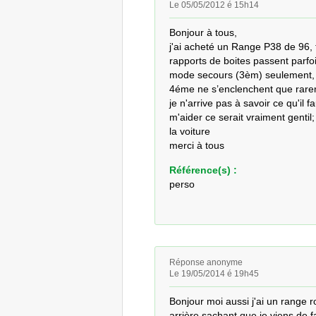
Le 05/05/2012 é 15h14
Bonjour à tous,

j'ai acheté un Range P38 de 96, td 
rapports de boites passent parfoi
mode secours (3èm) seulement, m
4éme ne s’enclenchent que rarem
je n'arrive pas à savoir ce qu'il fa
m'aider ce serait vraiment gentil
la voiture

merci à tous
Référence(s) :
perso
Réponse anonyme
Le 19/05/2014 é 19h45
Bonjour moi aussi j'ai un range r
arrière sachant que je viens de f