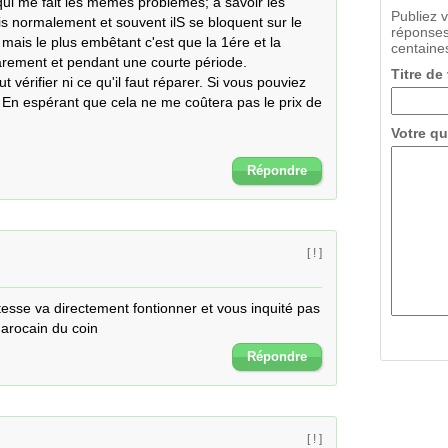
ui me fait les mêmes problèmes; à savoir les 
Publiez 
s normalement et souvent ilS se bloquent sur le 
réponses
is le plus embêtant c'est que la 1ére et la 
centaines
rement et pendant une courte période.

Titre de
ut vérifier ni ce qu'il faut réparer. Si vous pouviez 
; En espérant que cela ne me coûtera pas le prix de 
Votre qu
Répondre
[ ! ]
itesse va directement fontionner et vous inquité pas 
marocain du coin
Répondre
[ ! ]