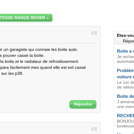
ITESSE RANGE ROVER
»
[ ! ]
Etes-vo
Répon
r un garagiste qui connaie les boite auto.

Boite a 
pouver cassé la boite.

Je reche
la boite et le radiateur de refroidissement.

automati
pare facilement mes quand elle est est cassé 
Problèm
 sur les p38.

voiture
Le 1er d
de vitéss
Boite de
J aimera
Répondre
une merce
RECHER
BONJOUR,
tondeuse
[ ! ]