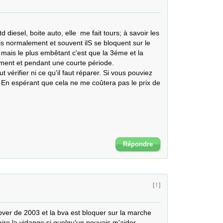
diesel, boite auto, elle  me fait tours; à savoir les 
s normalement et souvent ilS se bloquent sur le 
ais le plus embêtant c'est que la 3éme et la 
ent et pendant une courte période.

ut vérifier ni ce qu'il faut réparer. Si vous pouviez 
; En espérant que cela ne me coûtera pas le prix de 
Répondre
[ ! ]
over de 2003 et la bva est bloquer sur la marche 
aire la vidange si quelqu'un pouvais m'aider