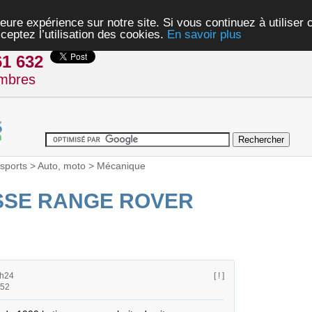
eure expérience sur notre site. Si vous continuez à utiliser
ceptez l’utilisation des cookies.
En savoir plus
61 632
mbres
sports
>
Auto, moto
>
Mécanique
ESSE RANGE ROVER
1h24
[ ! ]
h52