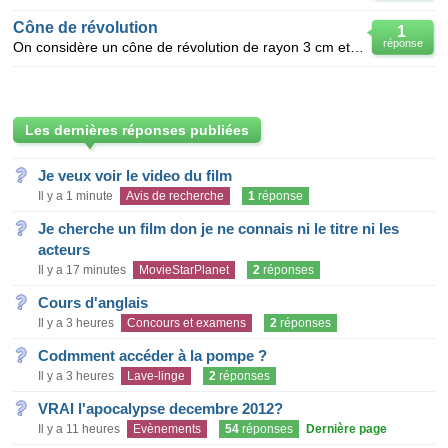
Cône de révolution
1
réponse
On considère un cône de révolution de rayon 3 cm et de hauteur 4 cm. Montrer que la mesure de l'a
Les dernières réponses publiées
Je veux voir le video du film
Il y a 1 minute
Avis de recherche
1
réponse
Je cherche un film don je ne connais ni le titre ni les
acteurs
Il y a 17 minutes
MovieStarPlanet
2
réponses
Cours d'anglais
Il y a 3 heures
Concours et examens
2
réponses
Codmment accéder à la pompe ?
Il y a 3 heures
Lave-linge
2
réponses
VRAI l'apocalypse decembre 2012?
Il y a 11 heures
Evènements
54
réponses
Dernière page