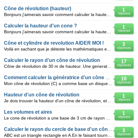
Cône de révolution (hauteur)
1
réponse
Bonjours j'aimerais savoir comment calculer la hauteur d'un cône de révolution, tout en sachant que
Calculer la hauteur d'un cone ?
1
réponse
Bonjours j'aimerais savoir comment calculer la hauteur d'un cône de révolution, sachant que je conn
Cône et cylindre de revolution AIDER MOI !
3
réponses
Voilà en sachant que je déteste les mathématiques et que je suis très nul je dois faire un devoir m
Calculer le rayon d'un cône de révolution
17
réponses
Cône de révolution de 30 m de hauteur. Une generatrice mesure 43,5 m quelle est le rayon du disque d
Comment calculer la génératrice d'un cône de révolution?
10
réponses
Mon cône de révolution (C) a comme base un disque de rayon OA = 15 cm et une hauteur SO = 20 cm o
Hauteur d'un cône de révolution
1
réponse
Je dois trouver la hauteur d'un cône de révolution, et j'ai la génératrice ; 6,5cm et le rayon ; 2,6
Les volumes et aires
1
réponse
Le cone de révolution a une base de 3 cm de rayon et la génératrice la droite MC mesure 6 cm 1
Calculer le rayon du cercle de base d'un cône de révolution
3
réponses
ABC est un triangle rectangle en A.En le faisant tourner autour de (AB),on obtient un cône de révolu