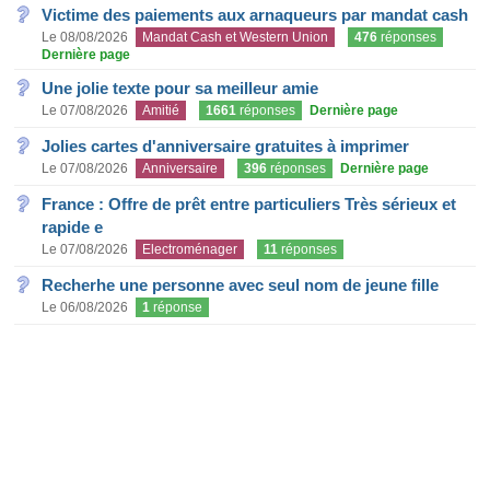
Victime des paiements aux arnaqueurs par mandat cash
Le 08/08/2026
Mandat Cash et Western Union
476
réponses
Dernière page
Une jolie texte pour sa meilleur amie
Le 07/08/2026
Amitié
1661
réponses
Dernière page
Jolies cartes d'anniversaire gratuites à imprimer
Le 07/08/2026
Anniversaire
396
réponses
Dernière page
France : Offre de prêt entre particuliers Très sérieux et
rapide e
Le 07/08/2026
Electroménager
11
réponses
Recherhe une personne avec seul nom de jeune fille
Le 06/08/2026
1
réponse