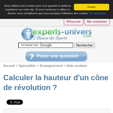
Nous utilisons des cookies pour vous garantir la meilleure
Fermer
expérience sur notre site. Si vous continuez à utiliser ce
dernier, nous considérons que vous acceptez l’utilisation des cookies.
En savoir plus
M'inscrire
Me connecter
Poser une question
Accueil
>
Spécialités
>
Enseignement
>
Aide scolaire
Calculer la hauteur d'un cône
de révolution ?