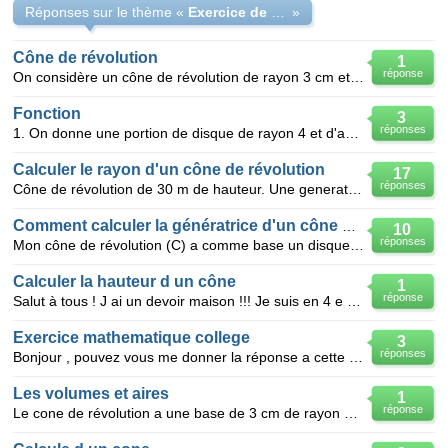
Réponses sur le thème «
Exercice de mathématiques
»
Cône de révolution
1
réponse
On considère un cône de révolution de rayon 3 cm et de hauteur 4 cm. Montrer que la mesure de l'a
Fonction
3
réponses
1. On donne une portion de disque de rayon 4 et d'angle a (alpha). Calculer la longueur L(a) de la p
Calculer le rayon d'un cône de révolution
17
réponses
Cône de révolution de 30 m de hauteur. Une generatrice mesure 43,5 m quelle est le rayon du disque d
Comment calculer la génératrice d'un cône de révolution?
10
réponses
Mon cône de révolution (C) a comme base un disque de rayon OA = 15 cm et une hauteur SO = 20 cm o
Calculer la hauteur d un cône
1
réponse
Salut à tous ! J ai un devoir maison !!! Je suis en 4 e . 1)On me demande : calculer la longueur
Exercice mathematique college
3
réponses
Bonjour , pouvez vous me donner la réponse a cette exercice : Le volume d'un cône de révolution de
Les volumes et aires
1
réponse
Le cone de révolution a une base de 3 cm de rayon et la génératrice la droite MC mesure 6 cm 1