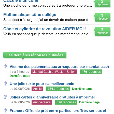
Calcule d un cone
2
réponses
Une cloche de forme conique sert a proteger une plante. le diametre de la base du cone mesure 20cm e
Mathématique cône collège
1
réponse
Saut c'est très urgent j'ai un devoir de maison pour demain pouvez vous me répondre assez urgent voi
Cône et cylindre de revolution AIDER MOI !
3
réponses
Voilà en sachant que je déteste les mathématiques et que je suis très nul je dois faire un devoir m
Les dernières réponses publiées
Victime des paiements aux arnaqueurs par mandat cash
Il y a 3 heures
Mandat Cash et Western Union
476
réponses
Dernière page
Une jolie texte pour sa meilleur amie
Le 07/08/2026
Amitié
1661
réponses
Dernière page
Jolies cartes d'anniversaire gratuites à imprimer
Le 07/08/2026
Anniversaire
396
réponses
Dernière page
France : Offre de prêt entre particuliers Très sérieux et