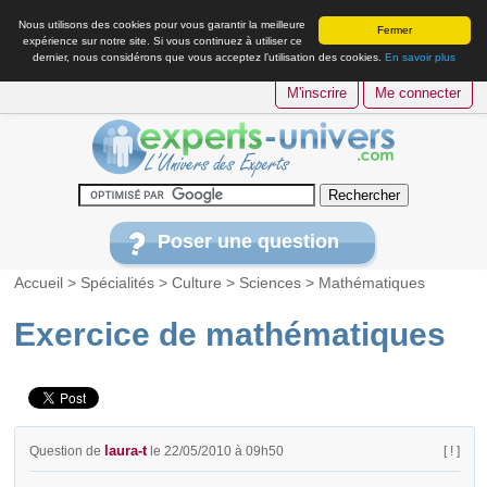
Nous utilisons des cookies pour vous garantir la meilleure
Fermer
expérience sur notre site. Si vous continuez à utiliser ce
dernier, nous considérons que vous acceptez l’utilisation des cookies.
En savoir plus
M'inscrire
Me connecter
Poser une question
Accueil
>
Spécialités
>
Culture
>
Sciences
>
Mathématiques
Exercice de mathématiques
laura-t
Question de
le 22/05/2010 à 09h50
[ ! ]