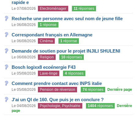
rapide e
Le 07/08/2026
Electroménager
11
réponses
Recherhe une personne avec seul nom de jeune fille
Le 06/08/2026
1
réponse
Correspondant français en Allemagne
Le 06/08/2026
Cinéma
1
réponse
Demande de soutien pour le projet INJILI SHULENI
Le 06/08/2026
Religion
10
réponses
Bosch logixx8 ecoénergie F43
Le 05/08/2026
Lave-linge
4
réponses
Comment prendre contact avec INPS italie
Le 05/08/2026
Pension de réversion
74
réponses
Dernière page
J'ai un QI de 160. Que puis je en conclure ?
Le 04/08/2026
Psychologie, Psychiatrie
1404
réponses
Dernière
page