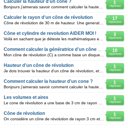
Calculer la hauteur d'un cone ?
1
réponse
Bonjours j'aimerais savoir comment calculer la hauteur d'un cône de révolution, sachant que je conn
Calculer le rayon d'un cône de révolution
17
réponses
Cône de révolution de 30 m de hauteur. Une generatrice mesure 43,5 m quelle est le rayon du disque d
Cône et cylindre de revolution AIDER MOI !
3
réponses
Voilà en sachant que je déteste les mathématiques et que je suis très nul je dois faire un devoir m
Comment calculer la génératrice d'un cône de révolution?
10
réponses
Mon cône de révolution (C) a comme base un disque de rayon OA = 15 cm et une hauteur SO = 20 cm o
Hauteur d'un cône de révolution
1
réponse
Je dois trouver la hauteur d'un cône de révolution, et j'ai la génératrice ; 6,5cm et le rayon ; 2,6
Comment calculer la hauteur d'un cone ?
1
réponse
Bonjours j'aimerais savoir comment calculer la hauteur d'un cône de révolution, tout en sachant que
Les volumes et aires
1
réponse
Le cone de révolution a une base de 3 cm de rayon et la génératrice la droite MC mesure 6 cm 1
Cône de révolution
1
réponse
On considère un cône de révolution de rayon 3 cm et de hauteur 4 cm. Montrer que la mesure de l'a