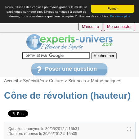
Nous utilisons des cookies pour vous garantir la meilleure
Fermer
expérience sur notre site. Si vous continuez à utiliser ce
dernier, nous considérons que vous acceptez l’utilisation des cookies.
En savoir plus
M'inscrire
Me connecter
Poser une question
Accueil
>
Spécialités
>
Culture
>
Sciences
>
Mathématiques
Cône de révolution (hauteur)
Question anonyme le 30/05/2012 à 15h31
[ ! ]
Dernière réponse le 30/05/2012 à 15h35