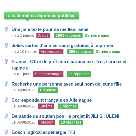
Les dernières réponses publiées
Une jolie texte pour sa meilleur amie
Il y a 1 minute
Amitié
1661
réponses
Dernière page
Jolies cartes d'anniversaire gratuites à imprimer
Il y a 10 heures
Anniversaire
396
réponses
Dernière page
France : Offre de prêt entre particuliers Très sérieux et
rapide e
Il y a 1 jours
Electroménager
11
réponses
Recherhe une personne avec seul nom de jeune fille
Le 06/08/2026
1
réponse
Correspondant français en Allemagne
Le 06/08/2026
Cinéma
1
réponse
Demande de soutien pour le projet INJILI SHULENI
Le 06/08/2026
Religion
10
réponses
Bosch logixx8 ecoénergie F43