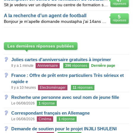
47
réponses
Slt je vederu ver un diplome ou centre de formation sure le football parcque jame le football et dan
A la recherche d'un agent de football
5
réponses
Bonjour je m'apelle diomande moustapha j'ai 14ans et je suis titulaire dans un centre de formation q
Les dernières réponses publiées
Jolies cartes d'anniversaire gratuites à imprimer
Il y a 1 minute
Anniversaire
396
réponses
Dernière page
France : Offre de prêt entre particuliers Très sérieux et
rapide e
Il y a 10 heures
Electroménager
11
réponses
Recherhe une personne avec seul nom de jeune fille
Le 06/08/2026
1
réponse
Correspondant français en Allemagne
Le 06/08/2026
Cinéma
1
réponse
Demande de soutien pour le projet INJILI SHULENI