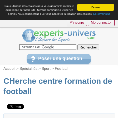
Nous utilisons des cookies pour vous garantir la meilleure
Fermer
expérience sur notre site. Si vous continuez à utiliser ce
dernier, nous considérons que vous acceptez l’utilisation des cookies.
En savoir plus
M'inscrire
Me connecter
Poser une question
Accueil
>
Spécialités
>
Sport
>
Football
CHerche centre formation de
football