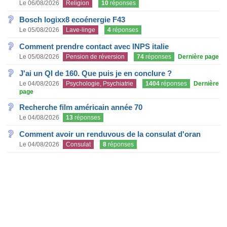
Le 06/08/2026
Religion
10
réponses
Bosch logixx8 ecoénergie F43
Le 05/08/2026
Lave-linge
4
réponses
Comment prendre contact avec INPS italie
Le 05/08/2026
Pension de réversion
74
réponses
Dernière page
J'ai un QI de 160. Que puis je en conclure ?
Le 04/08/2026
Psychologie, Psychiatrie
1404
réponses
Dernière
page
Recherche film américain année 70
Le 04/08/2026
13
réponses
Comment avoir un renduvous de la consulat d'oran
Le 04/08/2026
Consulat
8
réponses