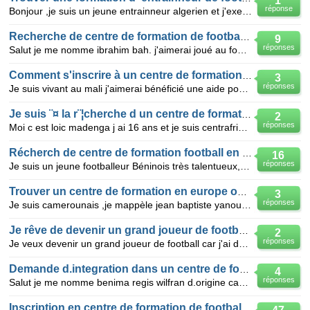
1
réponse
Bonjour ,je suis un jeune entrainneur algerien et j'exerce dans mon pays.je désire avoir des informa
Recherche de centre de formation de football en europe
9
réponses
Salut je me nomme ibrahim bah. j'aimerai joué au football en e'urope. j'habite en guinée je suis a l
Comment s'inscrire à un centre de formation de football
3
réponses
Je suis vivant au mali j'aimerai bénéficié une aide pour m'inscrire dans un centre de formation de f
Je suis ¨¤ la r¨¦cherche d un centre de formation de football
2
réponses
Moi c est loic madenga j ai 16 ans et je suis centrafricain j aime trop le football je suis ¨¤ la r¨
Récherch de centre de formation football en europ
16
réponses
Je suis un jeune footballeur Béninois très talentueux, je suis dejas au centre de formation de TANEK
Trouver un centre de formation en europe ou au qatar
3
réponses
Je suis camerounais ,je mappèle jean baptiste yanou j'ai 17ans et demi.je fais 3sport athletisme,hal
Je rêve de devenir un grand joueur de football je souhaite qu'un jour un centre de formation me recrute
2
réponses
Je veux devenir un grand joueur de football car j'ai du talent et c'est mon rêve depuis que je suis
Demande d.integration dans un centre de formation de footbal
4
réponses
Salut je me nomme benima regis wilfran d.origine camerounaise et agee de 12ans j.ai besoin d .un ma
Inscription en centre de formation de football en