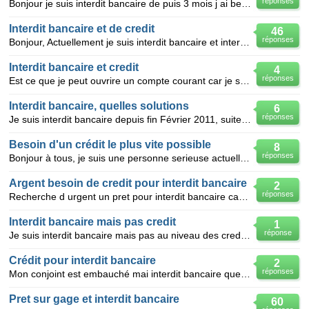
réponses
Bonjour je suis interdit bancaire de puis 3 mois j ai besoin d un credit pour mon entreprise un fond
Interdit bancaire et de credit
46
réponses
Bonjour, Actuellement je suis interdit bancaire et interdit de credit, j'aimerais faire un credit t
Interdit bancaire et credit
4
réponses
Est ce que je peut ouvrire un compte courant car je suis interdit bancaire et interdit credit
Interdit bancaire, quelles solutions
6
réponses
Je suis interdit bancaire depuis fin Février 2011, suite à un achat abusif de billet d' avion à Air
Besoin d'un crédit le plus vite possible
8
réponses
Bonjour à tous, je suis une personne serieuse actuellement interdit bancaire et je ne peux pas prend
Argent besoin de credit pour interdit bancaire
2
réponses
Recherche d urgent un pret pour interdit bancaire car moi et mon mari somme penssionner
Interdit bancaire mais pas credit
1
réponse
Je suis interdit bancaire mais pas au niveau des credits comment faire svp
Crédit pour interdit bancaire
2
réponses
Mon conjoint est embauché mai interdit bancaire quel solution pour faire un crédit rapidement à son
Pret sur gage et interdit bancaire
60