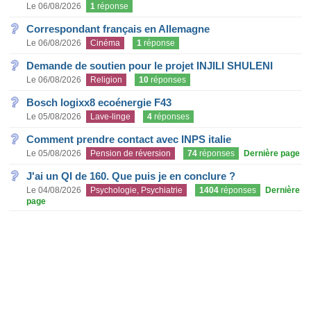
Le 06/08/2026
1
réponse
Correspondant français en Allemagne
Le 06/08/2026
Cinéma
1
réponse
Demande de soutien pour le projet INJILI SHULENI
Le 06/08/2026
Religion
10
réponses
Bosch logixx8 ecoénergie F43
Le 05/08/2026
Lave-linge
4
réponses
Comment prendre contact avec INPS italie
Le 05/08/2026
Pension de réversion
74
réponses
Dernière page
J'ai un QI de 160. Que puis je en conclure ?
Le 04/08/2026
Psychologie, Psychiatrie
1404
réponses
Dernière
page