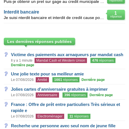
réponses
Puis-je obtenir un pret sur gage au credit municipale en etant interdit bancaire?
Interdit bancaire
1
réponse
Je suisi nterdit bancaire et interdit de credit cause pour une dette de decouverte de 800.15e a la s
Les dernières réponses publiées
Victime des paiements aux arnaqueurs par mandat cash
Il y a 1 minute
Mandat Cash et Western Union
476
réponses
Dernière page
Une jolie texte pour sa meilleur amie
Le 07/08/2026
Amitié
1661
réponses
Dernière page
Jolies cartes d'anniversaire gratuites à imprimer
Le 07/08/2026
Anniversaire
396
réponses
Dernière page
France : Offre de prêt entre particuliers Très sérieux et
rapide e
Le 07/08/2026
Electroménager
11
réponses
Recherhe une personne avec seul nom de jeune fille