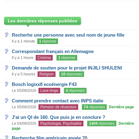
Les dernières réponses publiées
Recherhe une personne avec seul nom de jeune fille
Il y a 1 minute
1
réponse
Correspondant français en Allemagne
Il y a 1 heure
Cinéma
1
réponse
Demande de soutien pour le projet INJILI SHULENI
Il y a 5 heures
Religion
10
réponses
Bosch logixx8 ecoénergie F43
Le 05/08/2026
Lave-linge
4
réponses
Comment prendre contact avec INPS italie
Le 05/08/2026
Pension de réversion
74
réponses
Dernière page
J'ai un QI de 160. Que puis je en conclure ?
Le 04/08/2026
Psychologie, Psychiatrie
1404
réponses
Dernière
page
Recherche film américain année 70