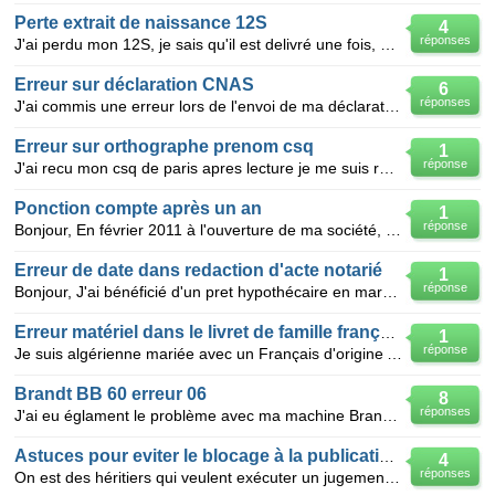
Perte extrait de naissance 12S
4
réponses
J'ai perdu mon 12S, je sais qu'il est delivré une fois, Quelles sont les demarche a suivre pour po
Erreur sur déclaration CNAS
6
réponses
J'ai commis une erreur lors de l'envoi de ma déclaration CNAS mars/2016, j'ai validé et enregistré l
Erreur sur orthographe prenom csq
1
réponse
J'ai recu mon csq de paris apres lecture je me suis rendu compte d'une erreur sur le prenom de ma fe
Ponction compte après un an
1
réponse
Bonjour, En février 2011 à l'ouverture de ma société, la banque a remis un chèque de 3000€ sur mon
Erreur de date dans redaction d'acte notarié
1
réponse
Bonjour, J'ai bénéficié d'un pret hypothécaire en mars 2007. Lors de la redaction de l'acte, le n
Erreur matériel dans le livret de famille français
1
réponse
Je suis algérienne mariée avec un Français d'origine Algérienne, on a eu notre livret de famille Fra
Brandt BB 60 erreur 06
8
réponses
J'ai eu églament le problème avec ma machine Brandt BB60"erreur 6" mais la lessive était terminée.
Astuces pour eviter le blocage à la publication d'un acte
4
réponses
On est des héritiers qui veulent exécuter un jugement final et exécutoire d'une expertise foncière d