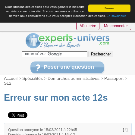
Nous utilisons des cookies pour vous garantir la meilleure
Fermer
expérience sur notre site. Si vous continuez à utiliser ce
dernier, nous considérons que vous acceptez l’utilisation des cookies.
En savoir plus
M'inscrire
Me connecter
Poser une question
Accueil
>
Spécialités
>
Demarches administratives
>
Passeport
>
S12
Erreur sur mon acte 12s
Question anonyme le 15/03/2021 à 22h45
[ ! ]
Dernière réponse le 16/03/2021 à 16h12