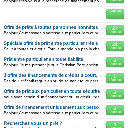
Bonjour Êtes-vous à la recherche de financement pour relancer vos activités, la réalisation d'un pro
réponse
Offre de prêts à toutes personnes honnêtes et sérieuses
27
réponses
Bonjour Ce message s'adresse aux particuliers et professionnels , ou à tous ceux qui sont dans le b
Spéciale offre de prêt entre particulier très sécurisé
21
réponses
Salut à toutes et à tous, Tout le monde n'a pas la chance de connaître quelqu'un qui soit en m
Prêt entre particulier en toute fiabilité
6
réponses
Bonjour, Je me présent je suis Christian Bore ancien Maire de (Le Marillais) située dans le nord-
J'offre des financements de crédits à court, moyen
1
réponse
Pas de justificatif requis en vu de soutenir toute personne en situation difficile, Cette vision plu
Offre de prêt aux particulier en toute sécurité
5
réponses
Vous avez besoin d'un financement ou un crédit urgent pour votre maison, pour vos affaires, pour ach
Offre de financement uniquement aux personnes sérieuse
6
réponses
Bonjour Ce message s'adresse aux particuliers et professionnels , ou à tous ceux qui sont dans le b
Recherchez vous un prêt ?
4
réponses