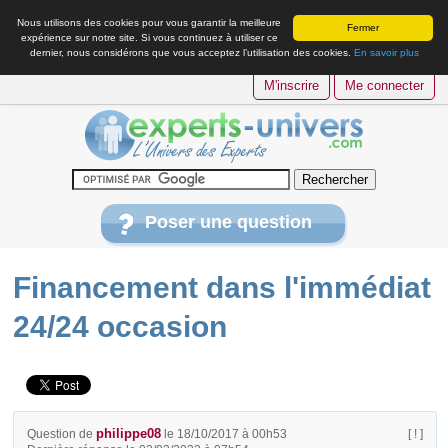
Nous utilisons des cookies pour vous garantir la meilleure
Fermer
expérience sur notre site. Si vous continuez à utiliser ce
dernier, nous considérons que vous acceptez l’utilisation des cookies.
En savoir plus
M'inscrire
Me connecter
Poser une question
Financement dans l'immédiat
24/24 occasion
philippe08
Question de
le 18/10/2017 à 00h53
[ ! ]