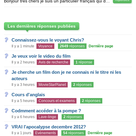
Bonjour très chèrs je suis un particulier français qui dispose d'un énorme capital.Je suis disposée
Les dernières réponses publiées
Connaissez-vous le voyant Chris?
Il y a 1 minute
Voyance
2649
réponses
Dernière page
Je veux voir le video du film
Il y a 2 heures
Avis de recherche
1
réponse
Je cherche un film don je ne connais ni le titre ni les
acteurs
Il y a 3 heures
MovieStarPlanet
2
réponses
Cours d'anglais
Il y a 5 heures
Concours et examens
2
réponses
Codmment accéder à la pompe ?
Il y a 6 heures
Lave-linge
2
réponses
VRAI l'apocalypse decembre 2012?
Il y a 1 jours
Evènements
54
réponses
Dernière page