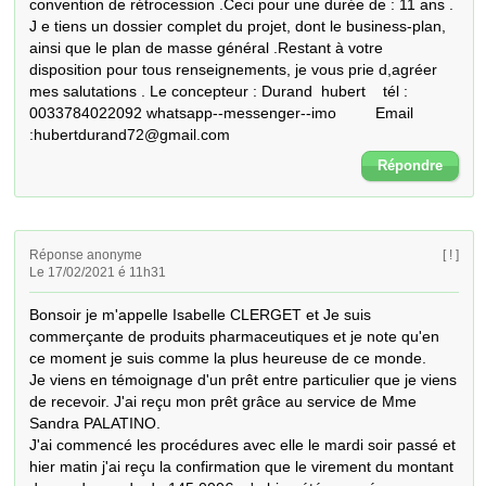
convention de rétrocession .Ceci pour une durée de : 11 ans . 
J e tiens un dossier complet du projet, dont le business-plan, 
ainsi que le plan de masse général .Restant à votre 
disposition pour tous renseignements, je vous prie d,agréer 
mes salutations . Le concepteur : Durand  hubert    tél : 
0033784022092 whatsapp--messenger--imo         Email 
:hubertdurand72@gmail.com
Répondre
Réponse anonyme
[ ! ]
Le 17/02/2021 é 11h31
Bonsoir je m'appelle Isabelle CLERGET et Je suis 
commerçante de produits pharmaceutiques et je note qu'en 
ce moment je suis comme la plus heureuse de ce monde.

Je viens en témoignage d'un prêt entre particulier que je viens 
de recevoir. J'ai reçu mon prêt grâce au service de Mme 
Sandra PALATINO.

J'ai commencé les procédures avec elle le mardi soir passé et 
hier matin j'ai reçu la confirmation que le virement du montant 