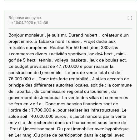
Réponse anonyme
[ ! ]
Le 10/04/2020 é 14h36
Bonjour monsieur , je suis mr. Durand hubert ,  créateur d,un 
projet immo. à Tabarka nord Tunisie . Projet dédié aux 
retraités européens. Réalisé Sur 50 hect.,dont 330villas 
+commerces divers +activités sportives ,lac de4 hect., mini-
golf de 5 hect.  tennis , volleys ,baskets , jeux de boules ect. 
Le budget prévis.est de 47.700.000 e pour réaliser la 
construction de l,ensemble . Le prix de vente total est de : 
76.000.000 e . Donc trés forte rentabilité . J,ai les accords de 
principe des différentes autorités locales, soit de : la commune 
de Tabarka , du commissaire régional du tourisme , du 
gouvernorat de Jendouba .La vente des villas et commerces 
se fera en v.e.f.a . Donc mes besoins financiers sont de 
l,ordre de : 7.700.000 e ,pour réaliser les infrastructures .Le 
solde soit : 40.000.000 euros , s ,autofinancera par la vente 
en v.r.f.a .Je recherche donc un financement sous forme de 
:Pret à l,investissement. Ou pret immobilier avec hypothéque 
en 1er rang .Ou prise de participation dans le capital ,avec 