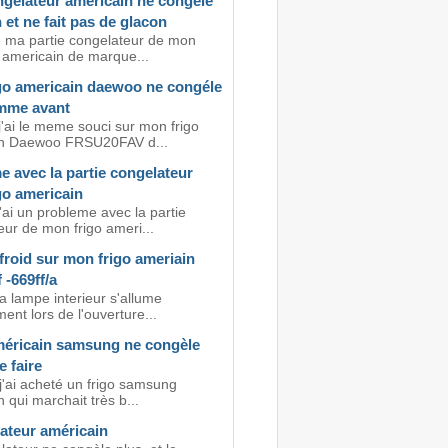
gelateur americain ne congele
 et ne fait pas de glacon
e ma partie congelateur de mon
e americain de marque...
go americain daewoo ne congéle
mme avant
j'ai le meme souci sur mon frigo
in Daewoo FRSU20FAV d...
 avec la partie congelateur
go americain
'ai un probleme avec la partie
eur de mon frigo ameri...
froid sur mon frigo ameriain
 -669ff/a
a lampe interieur s'allume
ent lors de l'ouverture...
méricain samsung ne congèle
e faire
j'ai acheté un frigo samsung
 qui marchait très b...
ateur américain