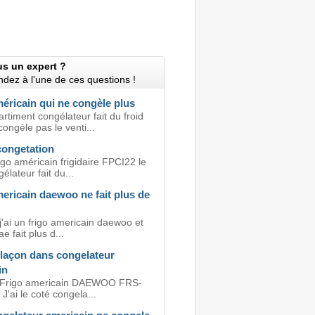
us un expert ?
dez à l'une de ces questions !
éricain qui ne congèle plus
timent congélateur fait du froid
ongèle pas le venti...
congetation
rigo américain frigidaire FPCI22 le
élateur fait du...
ericain daewoo ne fait plus de
j'ai un frigo americain daewoo et
ae fait plus d...
laçon dans congelateur
in
, Frigo americain DAEWOO FRS-
'ai le coté congela...