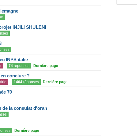
llemagne
se
projet INJILI SHULENI
nses
3
onses
c INPS italie
n
74
réponses
Dernière page
e en conclure ?
trie
1404
réponses
Dernière page
née 70
de la consulat d'oran
nses
onses
Dernière page