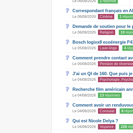
Le 06/08/2026
1
réponse
Correspondant français en A
Le 06/08/2026
Cinéma
1
répon
Demande de soutien pour le 
Le 06/08/2026
Religion
10
répo
Bosch logixx8 ecoénergie F4
Le 05/08/2026
Lave-linge
4
rép
Comment prendre contact ave
Le 05/08/2026
Pension de réversio
J'ai un QI de 160. Que puis j
Le 04/08/2026
Psychologie, Psychia
Recherche film américain an
Le 04/08/2026
13
réponses
Comment avoir un renduvous 
Le 04/08/2026
Consulat
8
répo
Qui est Nicole Delya ?
Le 04/08/2026
Voyance
226
rép