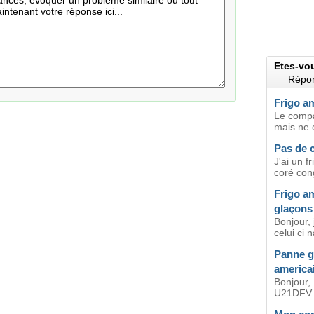
Etes-vo
Répon
Frigo am
Le compar
mais ne c
Pas de 
J'ai un f
coré cong
Frigo am
glaçons
Bonjour, 
celui ci n
Panne g
america
Bonjour
U21DFV. J