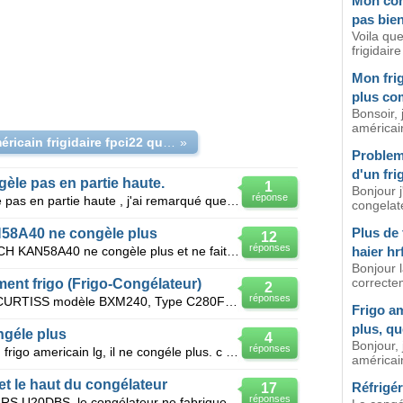
Mon con
pas bien
Voila qu
frigidair
Mon fri
plus co
Bonsoir, 
américa
frigo américain frigidaire fpci22 qui ne congèle plus
»
Probleme
d'un fri
èle pas en partie haute.
1
Bonjour j
réponse
Bonjour frigo américain ne congèle pas en partie haute , j'ai remarqué que le ventilo ne tournait p
congelat
Plus de 
58A40 ne congèle plus
12
réponses
Bonjour, Mon frigo américain BOSCH KAN58A40 ne congèle plus et ne fait plus de glaçon. La partie
haier hrf
Bonjour l
correctem
ment frigo (Frigo-Congélateur)
2
réponses
Bonjour. J'ai un frigo-congélateur CURTISS modèle BXM240, Type C280F qui congèle mais ne fait pas de
Frigo a
plus, qu
ngéle plus
4
Bonjour, 
réponses
Bonjour j'ai un probleme avec mon frigo americain lg, il ne congéle plus. c a peine frais dans le co
américain
 et le haut du congélateur
Réfrigér
17
réponses
Sur un frigo américain DAEWOO FRS U20DBS, le congélateur ne fabrique plus de glaçons, parce que l'ea