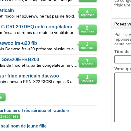
Le congél
frigidaire
ricain
4
réponses
Notre frigo américain de marque Whirlpool ref s20erww ne fait pas de froid dans le compartiment fri
Posez vo
n LG GRL207DEQ coté congélateur
2
réponses
Bonjour , J'ai nettoyer mon Frigo Américain et remis en route le ventilateur arrière qui été bloqu
Publiez 
réponses
aewoo frs-u20 ffb
centaines
3
réponses
Bonjour, mon réfrigérateur américain Daewoo frs-u20 présente plusieurs problèmes: 1 - l'affichage
Titre de
èle GSG20IEFBB200
1
réponse
Bonjour mon réfrigérateur ne fait plus de froid et la partie congélateur ne congèle plus et ne fait
Votre qu
sur frigo americain daewoo
1
réponse
Bonjour je possède un frigo américain daewoo FRN-X22F3CBI depuis 3 ans. et la surprise le comparti
s
articuliers Très sérieux et rapide e
11
réponses
eul nom de jeune fille