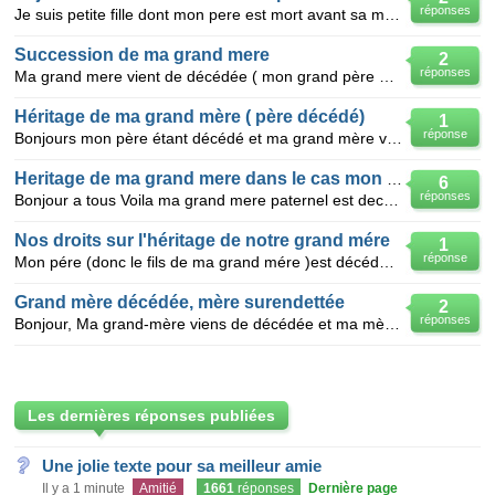
réponses
Je suis petite fille dont mon pere est mort avant sa mere en 2001 ma grand mere morte en 20012 laiss
Succession de ma grand mere
2
réponses
Ma grand mere vient de décédée ( mon grand père est également décédé) elle a eu un fils et ma mère é
Héritage de ma grand mère ( père décédé)
1
réponse
Bonjours mon père étant décédé et ma grand mère vivante je voulais savoir a qui allait l'héritage de
Heritage de ma grand mere dans le cas mon pere est deceder et marier
6
réponses
Bonjour a tous Voila ma grand mere paternel est deceder ia quel moi . mon pere etant deceder ia
Nos droits sur l'héritage de notre grand mére
1
réponse
Mon pére (donc le fils de ma grand mére )est décédé en 2006 ma grand mére est toujours vivante et je
Grand mère décédée, mère surendettée
2
réponses
Bonjour, Ma grand-mère viens de décédée et ma mère à déposée la semaine dernière un dossier de sure
Les dernières réponses publiées
Une jolie texte pour sa meilleur amie
Il y a 1 minute
Amitié
1661
réponses
Dernière page