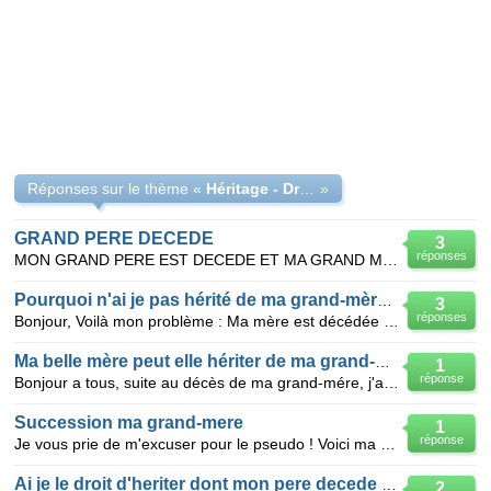
Réponses sur le thème «
Héritage - Droits de succession seconde belle-fille
»
GRAND PERE DECEDE
3
réponses
MON GRAND PERE EST DECEDE ET MA GRAND MERE NE VA PAS BIEN DU TOUT. MA MERE ETANT DECEDEE IL NE RESTE
Pourquoi n'ai je pas hérité de ma grand-mère ?
3
réponses
Bonjour, Voilà mon problème : Ma mère est décédée avant sa propre mère. Elle possédait la n
Ma belle mère peut elle hériter de ma grand-mere
1
réponse
Bonjour a tous, suite au décès de ma grand-mére, j'aimerais savoir si ma belle mère, marier a mon
Succession ma grand-mere
1
réponse
Je vous prie de m'excuser pour le pseudo ! Voici ma question : Ma grand-mere est décédée il a ving
Ai je le droit d'heriter dont mon pere decede avant sa mere
2