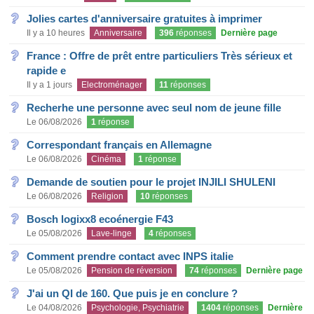
Jolies cartes d'anniversaire gratuites à imprimer
Il y a 10 heures
Anniversaire
396
réponses
Dernière page
France : Offre de prêt entre particuliers Très sérieux et
rapide e
Il y a 1 jours
Electroménager
11
réponses
Recherhe une personne avec seul nom de jeune fille
Le 06/08/2026
1
réponse
Correspondant français en Allemagne
Le 06/08/2026
Cinéma
1
réponse
Demande de soutien pour le projet INJILI SHULENI
Le 06/08/2026
Religion
10
réponses
Bosch logixx8 ecoénergie F43
Le 05/08/2026
Lave-linge
4
réponses
Comment prendre contact avec INPS italie
Le 05/08/2026
Pension de réversion
74
réponses
Dernière page
J'ai un QI de 160. Que puis je en conclure ?
Le 04/08/2026
Psychologie, Psychiatrie
1404
réponses
Dernière