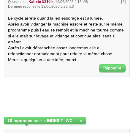
Kalixte-5310
Question de
le 19/06/2025 à 16h08
[ ! ]
Dernière réponse le 18/06/2026 à 22h13
Le cycle arrête quand la led essorage est allumée. 

Après avoir vidanger la machine essore et reste sur le même 
programme puis l eau se remplit et la machine tourne comme 
si elle etait sur lavage et vidange et continue ainsi sans s 
arrêter. 

Après l avoir débranchée assez longtemps elle a 
refonctionner normalement pour refaire la même chose.

Merci si quelqu'un a une idée, merci
Répondre
10 réponses
pour «
INDESIT IWC81252 le cycle arrête sur essorage
»