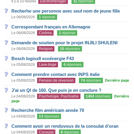
Il y a 10 heures
Electroménager
11
réponses
Recherhe une personne avec seul nom de jeune fille
Le 06/08/2026
1
réponse
Correspondant français en Allemagne
Le 06/08/2026
Cinéma
1
réponse
Demande de soutien pour le projet INJILI SHULENI
Le 06/08/2026
Religion
10
réponses
Bosch logixx8 ecoénergie F43
Le 05/08/2026
Lave-linge
4
réponses
Comment prendre contact avec INPS italie
Le 05/08/2026
Pension de réversion
74
réponses
Dernière page
J'ai un QI de 160. Que puis je en conclure ?
Le 04/08/2026
Psychologie, Psychiatrie
1404
réponses
Dernière
page
Recherche film américain année 70
Le 04/08/2026
13
réponses
Comment avoir un renduvous de la consulat d'oran
Le 04/08/2026
Consulat
8
réponses