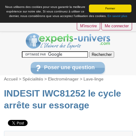
Nous utilisons des cookies pour vous garantir la meilleure
Fermer
expérience sur notre site. Si vous continuez à utiliser ce
dernier, nous considérons que vous acceptez l’utilisation des cookies.
En savoir plus
M'inscrire
Me connecter
Poser une question
Accueil
>
Spécialités
>
Electroménager
>
Lave-linge
INDESIT IWC81252 le cycle
arrête sur essorage