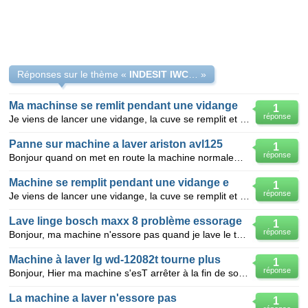
Réponses sur le thème «
INDESIT IWC81252 le cycle arrête sur essorage
»
Ma machinse se remlit pendant une vidange
1
réponse
Je viens de lancer une vidange, la cuve se remplit et tourne comme un lavage. Lors de lavages précéd
Panne sur machine a laver ariston avl125
1
réponse
Bonjour quand on met en route la machine normalement sur un programme quelconque, l'eau arrive puis
Machine se remplit pendant une vidange e
1
réponse
Je viens de lancer une vidange, la cuve se remplit et tourne comme un lavage. Lors de lavages précéd
Lave linge bosch maxx 8 problème essorage
1
réponse
Bonjour, ma machine n'essore pas quand je lave le tapis de la salle de bain !!!. Elle fait son cycle
Machine à laver lg wd-12082t tourne plus
1
réponse
Bonjour, Hier ma machine s'esT arrêter à la fin de son programme sans erreur, remplis d'eau et le
La machine a laver n'essore pas
1