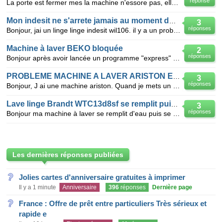
réponse
La porte est fermer mes la machine n'essore pas, elle fait son cycle de lavage normale mais quant el
Mon indesit ne s'arrete jamais au moment du rincage
3
réponses
Bonjour, jai un linge linge indesit wil106. il y a un probleme. Le lavage se passe tres bien mais
Machine à laver BEKO bloquée
2
réponses
Bonjour après avoir lancée un programme "express" sur ma machine BEKO WMD 26120 T, elle s'est bloqu
PROBLEME MACHINE A LAVER ARISTON EN PANNE
3
réponses
Bonjour, J ai une machine ariston. Quand je mets un programme elle se lance normalement et après
Lave linge Brandt WTC13d8sf se remplit puis vidange
3
réponses
Bonjour ma machine à laver se remplit d'eau puis se met en pause ( lavage et temps restant cligno
Les dernières réponses publiées
Jolies cartes d'anniversaire gratuites à imprimer
Il y a 1 minute
Anniversaire
396
réponses
Dernière page
France : Offre de prêt entre particuliers Très sérieux et
rapide e