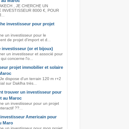
e au Maroc
AKECH , JE CHERCHE UN
 INVESTISSEUR 8000 €, POUR
...
he investisseur pour projet
e un investisseur pour le
nt de projet d'import et d...
investisseur (or et bijoux)
her un investisseur et associé pour
 qui concerne l'o...
seur projet immobilier et solaire
Maroc
 Je dispose d'un terrain 120 m r+2
l sur Daklha très...
 trouver un investisseur pour
et au Maroc
he un investisseur pour un projet
teractif ??...
 investisseur Americain pour
au Maro
he un investisseur pour mon projet