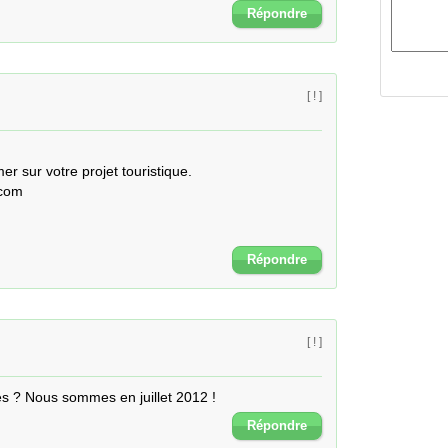
Répondre
[ ! ]
r sur votre projet touristique.

com

Répondre
[ ! ]
ès ? Nous sommes en juillet 2012 !
Répondre