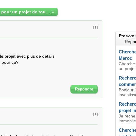
investisseur pour un projet de tourisme MAROC
»
[ ! ]
Etes-vo
Répon
Cherche 
 projet avec plus de détails

Maroc
 pour ça?

Cherche u
un projet
Recherc
commerc
Répondre
Bonjour J
investiss
Recherc
projet i
[ ! ]
Je recher
immobiler
Cherche 