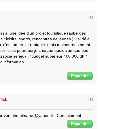
[ ! ]
 j ai une idée d'un projet touristique (auberges 
: loisirs, sports, rencontres de jeunes.) .j'ai déjà 
s .c'est un projet rentable .mais malheureusement 
cier .c'est pourquoi je cherche quelqu'un que peut 
ssocie sérieux . "budget supérieur 400 000 dh " 
d'information

Répondre
OTEL
[ ! ]
ur ventehotelmaroc@yahoo.fr   Cordialement
Répondre