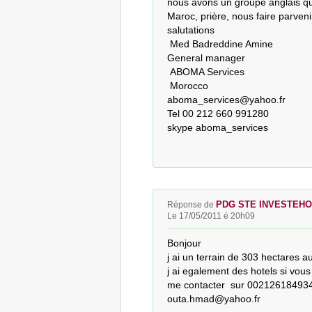
nous avons un groupe anglais qui
Maroc, prière, nous faire parvenir 
salutations

 Med Badreddine Amine 

General manager

 ABOMA Services

 Morocco 

aboma_services@yahoo.fr 

Tel 00 212 660 991280 

skype aboma_services
PDG STE INVESTEH
Réponse de
Le 17/05/2011 é 20h09
Bonjour

j ai un terrain de 303 hectares a
j ai egalement des hotels si vous 
me contacter  sur 0021261849346
outa.hmad@yahoo.fr