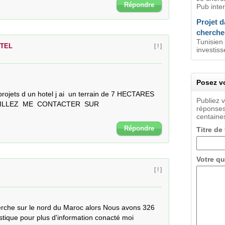
Répondre
Pub inter
Projet d
cherche
Tunisien
OTEL
[ ! ]
investiss
Posez vo
projets d un hotel j ai  un terrain de 7 HECTARES 
Publiez 
VEUILLEZ  ME  CONTACTER  SUR  
réponses
centaines
Répondre
Titre de
Votre qu
[ ! ]
erche sur le nord du Maroc alors Nous avons 326 
istique pour plus d'information conacté moi