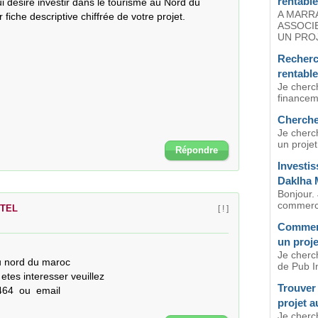
rentabl
 désire investir dans le tourisme au Nord du 
A MARR
fiche descriptive chiffrée de votre projet. 

ASSOCIE
UN PROJ
Recherc
rentable
Je cherch
financeme
Cherche 
Je cherc
un projet
Répondre
Investis
Daklha 
Bonjour.
commercia
OTEL
[ ! ]
Comment
un proj
Je cherc
u nord du maroc 

de Pub In
etes interesser veuillez

Trouver
4  ou  email

projet 
Je cherc