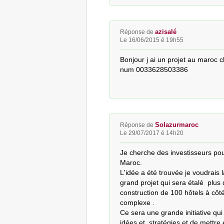
azisalé
Réponse de
Le 16/06/2015 é 19h55
Bonjour j ai un projet au maroc c
num 0033628503386
Solazurmaroc
Réponse de
Le 29/07/2017 é 14h20
Je cherche des investisseurs pour
Maroc.

L'idée a été trouvée je voudrais l
grand projet qui sera étalé  plus 
construction de 100 hôtels à côté 
complexe .

Ce sera une grande initiative qui
idées et  stratégies et de mettre