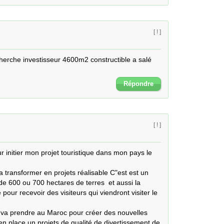
[ ! ]
herche investisseur 4600m2 constructible a salé 
Répondre
[ ! ]
 initier mon projet touristique dans mon pays le 
a transformer en projets réalisable C"est est un 
de 600 ou 700 hectares de terres  et aussi la 
pour recevoir des visiteurs qui viendront visiter le 
 va prendre au Maroc pour créer des nouvelles  
 en place un projets de qualité de divertissement de 