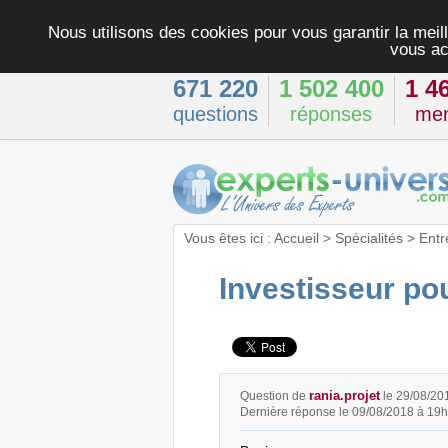
Nous utilisons des cookies pour vous garantir la meill
vous ac
671 220
1 502 400
1 4
questions
réponses
me
Vous êtes ici :
Accueil
>
Spécialités
>
Entr
Investisseur po
rania.projet
Question de
le 29/08/20
Dernière réponse le 09/08/2018 à 19