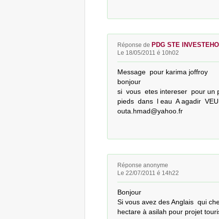
PDG STE INVESTEH
Réponse de
Le 18/05/2011 é 10h02
Message  pour karima joffroy

bonjour

si  vous  etes intereser  pour un 
pieds  dans  l eau  A agadir  
outa.hmad@yahoo.fr
Réponse anonyme
Le 22/07/2011 é 14h22
Bonjour

Si vous avez des Anglais  qui ch
hectare à asilah pour projet tour