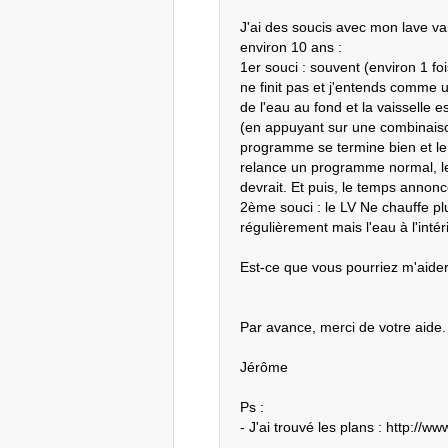
J'ai des soucis avec mon lave v
environ 10 ans :

1er souci : souvent (environ 1 fo
ne finit pas et j'entends comme un
de l'eau au fond et la vaisselle e
(en appuyant sur une combinaison
programme se termine bien et le L
relance un programme normal, le 
devrait. Et puis, le temps annon
2ème souci : le LV Ne chauffe plu
régulièrement mais l'eau à l'intér
Est-ce que vous pourriez m'aider
Par avance, merci de votre aide.

Jérôme

Ps : 

- J'ai trouvé les plans : http: