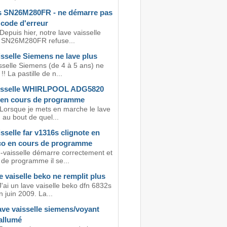
 SN26M280FR - ne démarre pas
 code d'erreur
Depuis hier, notre lave vaisselle
 SN26M280FR refuse...
sselle Siemens ne lave plus
sselle Siemens (de 4 à 5 ans) ne
!! La pastille de n...
isselle WHIRLPOOL ADG5820
e en cours de programme
 Lorsque je mets en marche le lave
, au bout de quel...
sselle far v1316s clignote en
o en cours de programme
-vaisselle démarre correctement et
 de programme il se...
 vaiselle beko ne remplit plus
'ai un lave vaiselle beko dfn 6832s
 juin 2009. La...
ave vaisselle siemens/voyant
allumé