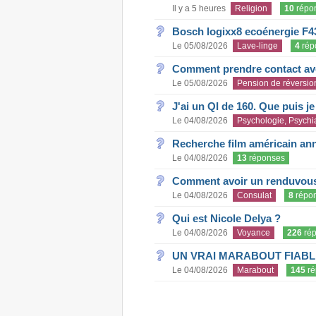
Il y a 5 heures
Religion
10
répo
Bosch logixx8 ecoénergie F4
Le 05/08/2026
Lave-linge
4
rép
Comment prendre contact ave
Le 05/08/2026
Pension de réversio
J'ai un QI de 160. Que puis j
Le 04/08/2026
Psychologie, Psychia
Recherche film américain an
Le 04/08/2026
13
réponses
Comment avoir un renduvous 
Le 04/08/2026
Consulat
8
répo
Qui est Nicole Delya ?
Le 04/08/2026
Voyance
226
rép
UN VRAI MARABOUT FIABL
Le 04/08/2026
Marabout
145
ré