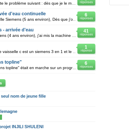
réponses
Bonsoir, mon lave vaisselle présente le problème suivant : dès que je le mets en route j'entends un
vée d'eau continuelle
6
réponses
Bonjour, je possède un lave-vaisselle Siemens (5 ans environ), Dès que j'ouvre le robinet d'arr
 - arrivée d'eau
41
réponses
Bonjour, j'ai un lave-vaisselle Siemens (4 ans environ), j'ai mis la machine en route comme d'habitu
1
réponse
Bonjour j ai un souci avec mon lave vaisselle c est un siemens 3 en 1 et le probleme c est que lorsq
s topline"
6
réponses
Bonjour, Mon lave-vaisselle "siemens topline" était en marche sur un programme à 55° et reste blo
s
eul nom de jeune fille
llemagne
e
projet INJILI SHULENI