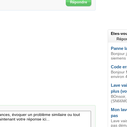
Répondre
Etes-vo
Répon
Panne la
Bonjour j
siemens
Code err
Bonjour 
environ 4
Lave va
plus (vo
BOnsoir,
(SN66M09
Mon lav
pas
Lave vai
pas démar