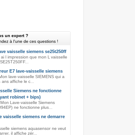
us un expert ?
dez à l'une de ces questions !
ve vaisselle siemens se25t250ff
 ai l impression que mon L vaisselle
 SE25T250FF...
eur E7 lave-vaisselle siemens
Mon lave-vaisselle SIEMENS qui a
 ans affiche le c...
isselle Siemens ne fonctionne
yant robinet + bips)
 Mon Lave-vaisselle Siemens
4EP) ne fonctionne plus...
e vaisselle siemens ne demarre
sselle siemens aquasensor ne veut
rer, il affiche zér...