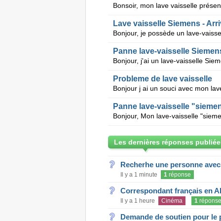
Lave vaisselle Siemens - Arri
Panne lave-vaisselle Siemens
Probleme de lave vaisselle
Panne lave-vaisselle "siemen
Les dernières réponses publiée
Recherhe une personne avec s
Il y a 1 minute
1
réponse
Correspondant français en A
Il y a 1 heure
Cinéma
1
répons
Demande de soutien pour le 