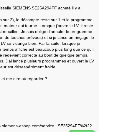
aisselle SIEMENS SE25A294FF acheté il y a 
is sur 2), le décompte reste sur 1 et le programme 
 moteur qui tourne. Lorsque j'ouvre le LV, il reste 
st mouillée. Je suis obligé d'annuler le programme 
 de touches prévues) et si je lance un rinçage, le 
V se vidange bien. Par la suite, lorsque je 
temps affiché est beaucoup plus long que ce qu'il 
cé redevient correcte au bout de quelque temps.

s. J'ai lancé plusieurs programmes et ouvert le LV 
ieur est désespérément froide. 

 et me dire où regarder ?

//www.siemens-eshop.com/service...SE25294FF%2f22