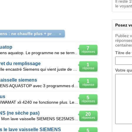
Il reste
le voyant
Posez vo
LV Siemens : ne chauffe plus + programmes ne s'arrêtent plus
»
Publiez 
réponses
centaines
quatop
7
réponses
Bonjour, J'ai un lave vaisselle siemens aquatop. Le programme ne se termine pas automatiquement e
Titre de
ret du remplissage
1
réponse
Bonjour, je possède un lave-vaisselle encastré Siemens qui vient juste de sortir de sa période ga
Votre qu
aisselle siemens
1
réponse
Bonjour, j'ai un lave vaisselle SIEMENS AQUASTOP avec 3 programmes de lavage 35-50 et 65°C. Je ne p
lus
5
réponses
Bonjour, Mon lave linge Siemens SIWAMAT xli 4240 ne fonctionne plus. Les programmes s'effectuent
NS (ne sèche pas)
20
réponses
Bonjour et meilleurs voeux à tous , Mon lave vaisselle SIEMENS SE25M256FF a décidé de me souhaite
s le lave vaisselle SIEMENS
5