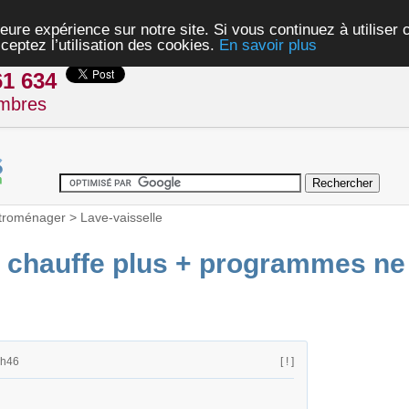
eure expérience sur notre site. Si vous continuez à utiliser
ceptez l’utilisation des cookies.
En savoir plus
61 634
mbres
troménager
>
Lave-vaisselle
 chauffe plus + programmes ne 
0h46
[ ! ]