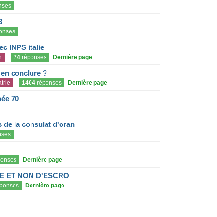
nses
3
onses
c INPS italie
n
74
réponses
Dernière page
e en conclure ?
trie
1404
réponses
Dernière page
née 70
de la consulat d'oran
nses
onses
Dernière page
E ET NON D'ESCRO
ponses
Dernière page