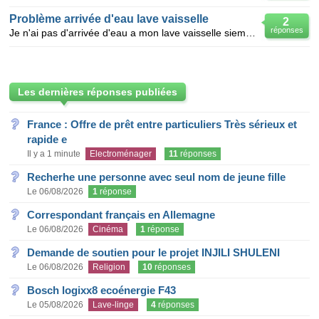
Problème arrivée d'eau lave vaisselle
2
réponses
Je n'ai pas d'arrivée d'eau a mon lave vaisselle siemens aquastop (celui ci changer il y a environ
Les dernières réponses publiées
France : Offre de prêt entre particuliers Très sérieux et
rapide e
Il y a 1 minute
Electroménager
11
réponses
Recherhe une personne avec seul nom de jeune fille
Le 06/08/2026
1
réponse
Correspondant français en Allemagne
Le 06/08/2026
Cinéma
1
réponse
Demande de soutien pour le projet INJILI SHULENI
Le 06/08/2026
Religion
10
réponses
Bosch logixx8 ecoénergie F43
Le 05/08/2026
Lave-linge
4
réponses