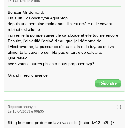
Le 14/01/2013 é 00h11
Bonsoir Mr Bernard,

On a un LV Bosch type AquaStop.

depuis une semaine maintenant il s'est arrêté et le voyant 
robinet est allumé.

j'ai vérifié la pompe suivant le catalogue et elle tourne encore.

Ensuite, j'ai vérifié l'arrivé d'eau que j'ai démonté de 
l’Électrovanne, la puissance d'eau est la et le tuyaux qui va 
alimente la cuve ne semble pas entartré de calcaire.

Que faire?

avez-vous d'autres pistes a nous proposer svp?

Grand merci d'avance
Répondre
Réponse anonyme
[ ! ]
Le 13/04/2013 é 00h35
Slt, g le meme prob mon lave-vaisselle (haier dw12tfe2f) (7 