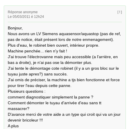
Réponse anonyme
[ ! ]
Le 05/03/2011 é 12h24
Bonjour,

Nous avons un LV Siemens aquasensor/aquastop (pas de ref, 
pas de notice, était présent lors de notre enmenagement).

Plus d'eau, le robinet bien ouvert, intérieur propre.

Machine penchée... rien n'y fait !

J'ai trouve l'électrovanne mais peu accessible (a l'arrière, en 
bas a droite), je n'ai pas ose la démonter plus.

J'ai tente le démontage cote robinet (il y a un gros bloc sur le 
tuyau juste apres?) sans succès.

J'ai omis de préciser, la machine a tjs bien fonctionne et force 
pour tirer l'eau depuis cette panne.

Plusieurs questions :

comment diagnostiquer simplement la panne ?

Comment démonter le tuyau d'arrivée d'eau sans tt 
massacrer?

D'avance merci de votre aide a un type qui croit qui va un jour 
devenir bricoleur !!!

A plus