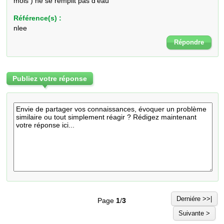
mois ) ne se remplit pas d'eau
Référence(s) :
nlee
Répondre
Publiez votre réponse
Derniére >>|
Page
1
/
3
Suivante >