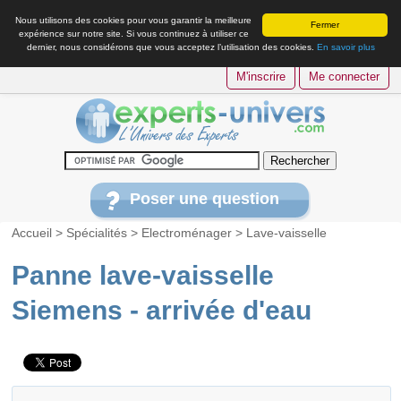
Nous utilisons des cookies pour vous garantir la meilleure
Fermer
expérience sur notre site. Si vous continuez à utiliser ce
dernier, nous considérons que vous acceptez l’utilisation des cookies.
En savoir plus
M'inscrire
Me connecter
Poser une question
Accueil
>
Spécialités
>
Electroménager
>
Lave-vaisselle
Panne lave-vaisselle
Siemens - arrivée d'eau