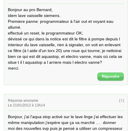
Bonjour au pro Bernard,

idem lave vaisselle siemens.

Premiere panne: programmateur à l'air out et voyant eau 
allumé.

effectué un reset, le programmateur OK;

dévissé ce qui dans la notice est dit le filtre à pompe depuis l 
interieur du lave vaisselle, rien à signaler, on voit en enlevant 
ce filtre (à l aide d'un torx 20) une roue qui tourne; je nettoirai 
bien ce qui est dit aquastop, et electro vanne, mais où cela se 
situe t il l aquastop a l arriere mais l electro vanne?

merci.
Répondre
Réponse anonyme
[ ! ]
Le 21/01/2012 é 13h14
Bonjour, j'ai l'aqua stop activé sur le lave linge j'ai effectuer les 
même manipulation j’espère que ça va marché ....  donner 
moi des nouvelles svp puis je pensé a utiliser un compresseur 