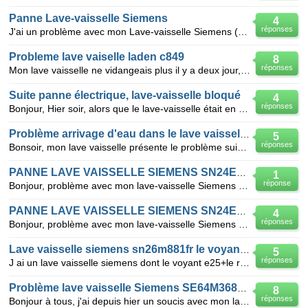
Panne Lave-vaisselle Siemens
4
réponses
J'ai un problème avec mon Lave-vaisselle Siemens (réf SE24234FF). J'ai vérifié l'alimentation élect
Probleme lave vaiselle laden c849
8
réponses
Mon lave vaisselle ne vidangeais plus il y a deux jour,j'ai nettoyer les filtres , toujours pareille
Suite panne électrique, lave-vaisselle bloqué
4
réponses
Bonjour, Hier soir, alors que le lave-vaisselle était en marche, une panne électrique a touché to
Problème arrivage d'eau dans le lave vaisselle SIEMENS
5
réponses
Bonsoir, mon lave vaisselle présente le problème suivant : dès que je le mets en route j'entends un
PANNE LAVE VAISSELLE SIEMENS SN24E201EU
1
réponse
Bonjour, problème avec mon lave-vaisselle Siemens sn24E201EU au bout de quelques minutes, le voyant
PANNE LAVE VAISSELLE SIEMENS SN24E201EU DE 2 ANS
4
réponses
Bonjour, problème avec mon lave-vaisselle Siemens sn24E201EU au bout de quelques minutes, le voyant
Lave vaisselle siemens sn26m881fr le voyant 025 s allume?
5
réponses
J ai un lave vaisselle siemens dont le voyant e25+le robinet s allume ?J ai nettoye les filtres mais
Problème lave vaisselle Siemens SE64M368EU/31
8
réponses
Bonjour à tous, j'ai depuis hier un soucis avec mon lave vaisselle encastrable Siemens SE64M368EU/3