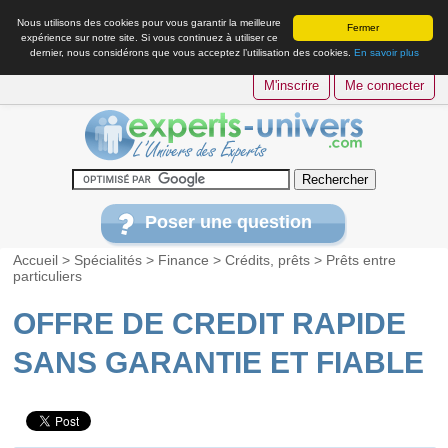
Nous utilisons des cookies pour vous garantir la meilleure
Fermer
expérience sur notre site. Si vous continuez à utiliser ce
dernier, nous considérons que vous acceptez l’utilisation des cookies.
En savoir plus
M'inscrire
Me connecter
Poser une question
Accueil
>
Spécialités
>
Finance
>
Crédits, prêts
>
Prêts entre
particuliers
OFFRE DE CREDIT RAPIDE
SANS GARANTIE ET FIABLE