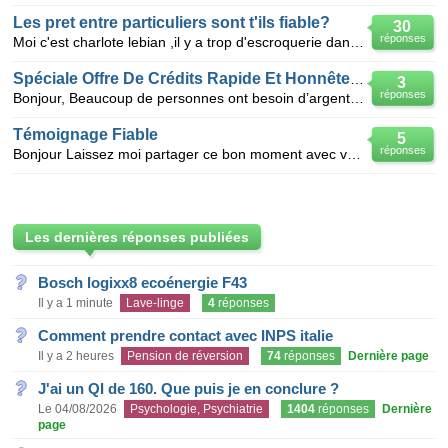
Les pret entre particuliers sont t'ils fiable?
30
réponses
Moi c'est charlote lebian ,il y a trop d'escroquerie dans les offres de prêt entre particulier. j'ai
Spéciale Offre De Crédits Rapide Et Honnête Entre Particuliers
3
réponses
Bonjour, Beaucoup de personnes ont besoin d’argent pour financer toutes sortes de choses ou ont de
Témoignage Fiable
5
réponses
Bonjour Laissez moi partager ce bon moment avec vous. Je vous informe à tous, vous qui êtes à la r
Les dernières réponses publiées
Bosch logixx8 ecoénergie F43
Il y a 1 minute
Lave-linge
4
réponses
Comment prendre contact avec INPS italie
Il y a 2 heures
Pension de réversion
74
réponses
Dernière page
J'ai un QI de 160. Que puis je en conclure ?
Le 04/08/2026
Psychologie, Psychiatrie
1404
réponses
Dernière
page