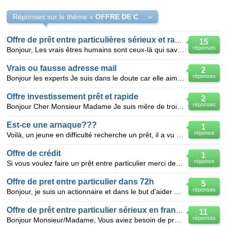
Réponses sur le thème «
OFFRE DE CREDIT RAPIDE SANS GARANTIE ET FIABLE
»
Offre de prêt entre particulières sérieux et rapide
15
réponses
Bonjour, Les vrais êtres humains sont ceux-là qui savent venir en secours à leurs semblables quand i
Vrais ou fausse adresse mail
2
réponses
Bonjour les experts Je suis dans le doute car elle aimerai venir en France Cette jolie femme r
Offre investissement prêt et rapide
2
réponses
Bonjour Cher Monsieur Madame Je suis mêre de trois enfants. Je suis très heureux aujourd'hui. T
Est-ce une arnaque???
1
réponse
Voilà, un jeune en difficulté recherche un prêt, il a vu cette annonce: Offre financière : ann.grav
Offre de crédit
1
réponse
Si vous voulez faire un prêt entre particulier merci de prendre contacte avec Mme Diane Alives qui
Offre de pret entre particulier dans 72h
5
réponses
Bonjour, je suis un actionnaire et dans le but d'aider ceux qui sont rejeter par les banques , je f
Offre de prêt entre particulier sérieux en france
11
réponses
Bonjour Monsieur/Madame, Vous aviez besoin de prêts d'argent entre particuliers pour faire face