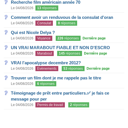
Recherche film américain année 70
Le 04/08/2026
13
réponses
Comment avoir un renduvous de la consulat d'oran
Le 04/08/2026
Consulat
8
réponses
Qui est Nicole Delya ?
Le 04/08/2026
Voyance
226
réponses
Dernière page
UN VRAI MARABOUT FIABLE ET NON D'ESCRO
Le 04/08/2026
Marabout
145
réponses
Dernière page
VRAI l'apocalypse decembre 2012?
Le 04/08/2026
Evènements
53
réponses
Dernière page
Trouver un film dont je me rappele pas le titre
Le 04/08/2026
6
réponses
Témoignage de prêt entre particuliers.✅ je fais ce
message pour per
Le 04/08/2026
Permis de travail
2
réponses