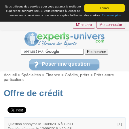
Nous utilisons des cookies pour vous garantir la meilleure
Fermer
expérience sur notre site. Si vous continuez à utiliser ce
dernier, nous considérons que vous acceptez l’utilisation des cookies.
En savoir plus
M'inscrire
Me connecter
Poser une question
Accueil
>
Spécialités
>
Finance
>
Crédits, prêts
>
Prêts entre
particuliers
Offre de crédit
Question anonyme le 13/09/2016 à 19h11
[ ! ]
Dernière réponse le 13/09/2016 à 20h28