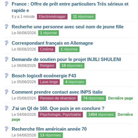
France : Offre de prêt entre particuliers Très sérieux et
rapide e
Il y a 1 minute
Electroménager
11
réponses
Recherhe une personne avec seul nom de jeune fille
Le 06/08/2026
1
réponse
Correspondant français en Allemagne
Le 06/08/2026
Cinéma
1
réponse
Demande de soutien pour le projet INJILI SHULENI
Le 06/08/2026
Religion
10
réponses
Bosch logixx8 ecoénergie F43
Le 05/08/2026
Lave-linge
4
réponses
Comment prendre contact avec INPS italie
Le 05/08/2026
Pension de réversion
74
réponses
Dernière page
J'ai un QI de 160. Que puis je en conclure ?
Le 04/08/2026
Psychologie, Psychiatrie
1404
réponses
Dernière
page
Recherche film américain année 70
Le 04/08/2026
13
réponses