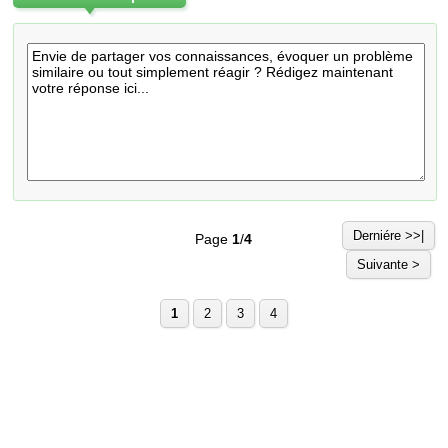
Derniére >>|
Page
1
/
4
Suivante >
1
2
3
4