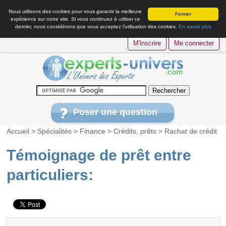
Nous utilisons des cookies pour vous garantir la meilleure
Fermer
expérience sur notre site. Si vous continuez à utiliser ce
dernier, nous considérons que vous acceptez l’utilisation des cookies.
En savoir plus
M'inscrire
Me connecter
Poser une question
Accueil
>
Spécialités
>
Finance
>
Crédits, prêts
>
Rachat de crédit
Témoignage de prêt entre
particuliers: