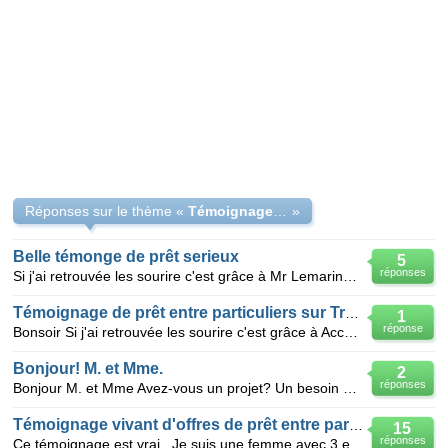
Réponses sur le thème «
Témoignage de prêt entre particuliers:
»
Belle témonge de prêt serieux
5
réponses
Si j'ai retrouvée les sourire c'est grâce à Mr Lemarinel Jean que j'ai reçu un prêt de 100.000€ et
Témoignage de prêt entre particuliers sur Trois-Rivières
1
réponse
Bonsoir Si j'ai retrouvée les sourire c'est grâce à Accord Crédit Rapide que j'ai reçu un prêt de
Bonjour! M. et Mme.
2
réponses
Bonjour M. et Mme Avez-vous un projet? Un besoin de financement, et autres. J'ai retrouvé le sourir
Témoignage vivant d'offres de prêt entre particuliers
15
réponses
Ce témoignage est vrai . Je suis une femme avec 3 enfants . Depuis la mort de mon mari , je me suis