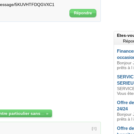
me/message/5KUVHTFDQGVXC1
Répondre
Etes-vo
Répon
Finance
occasio
Bonjour J
prêts à l 
SERVIC
SERIEU
SERVIC
Vous êtes
Offre d
24/24
Offre de prêt entre particulier sans faudre
»
Bonjour J
prêts à l 
Offre de
[ ! ]