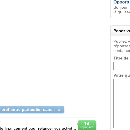
Opportu
Bonjour,
là qui sa
Posez vo
Publiez 
réponses
centaines
Titre de
Votre qu
Offre de prêt entre particulier sans faudre
»
r
14
réponses
Bonjour Êtes-vous à la recherche de financement pour relancer vos activités, la réalisation d'un pro