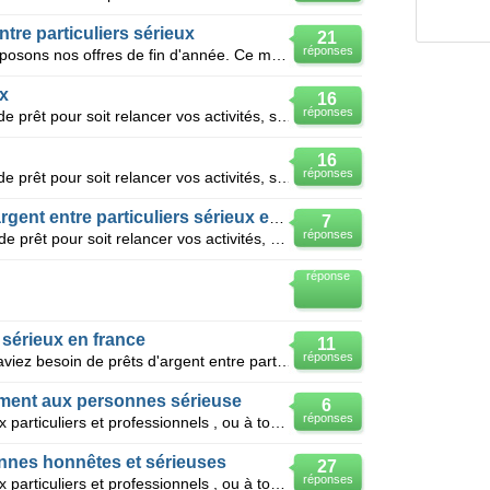
ntre particuliers sérieux
21
réponses
Bonjour Mr et Mme Nous vous proposons nos offres de fin d'année. Ce message s'adresse à tous c
ux
16
réponses
Bonsoir, Vous êtes à la recherche de prêt pour soit relancer vos activités, soit pour la réalisat
16
réponses
Bonsoir, Vous êtes à la recherche de prêt pour soit relancer vos activités, soit pour la réalisat
Avez-vous besoin de prêt d’argent entre particuliers sérieux en France
7
réponses
Bonjour, Vous êtes à la recherche de prêt pour soit relancer vos activités, soit pour la réalisatio
réponse
r sérieux en france
11
réponses
Bonjour Monsieur/Madame, Vous aviez besoin de prêts d'argent entre particuliers pour faire face
ement aux personnes sérieuse
6
réponses
Bonjour Ce message s'adresse aux particuliers et professionnels , ou à tous ceux qui sont dans le b
onnes honnêtes et sérieuses
27
réponses
Bonjour Ce message s'adresse aux particuliers et professionnels , ou à tous ceux qui sont dans le b