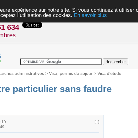
eure expérience sur notre site. Si vous continuez à utiliser
ceptez l’utilisation des cookies.
En savoir plus
61 634
mbres
rches administratives
>
Visa, permis de séjour
>
Visa d'étude
tre particulier sans faudre
1h19
[ ! ]
h49