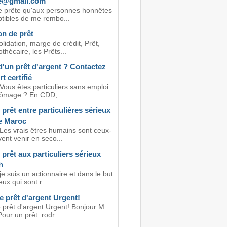
e@gmail.com
e prête qu'aux personnes honnêtes
ptibles de me rembo...
on de prêt
idation, marge de crédit, Prêt,
thécaire, les Prêts...
d'un prêt d'argent ? Contactez
t certifié
Vous êtes particuliers sans emploi
ômage ? En CDD,...
 prêt entre particulières sérieux
de Maroc
 Les vrais êtres humains sont ceux-
vent venir en seco...
 prêt aux particuliers sérieux
h
je suis un actionnaire et dans le but
eux qui sont r...
e prêt d'argent Urgent!
 prêt d'argent Urgent! Bonjour M.
ur un prêt: rodr...