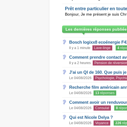
Prêt entre particulier en toute 
Les dernières réponses publiée
Bosch logixx8 ecoénergie F4
Il y a 1 minute
Lave-linge
4
répo
Comment prendre contact ave
Il y a 2 heures
Pension de réversio
J'ai un QI de 160. Que puis j
Le 04/08/2026
Psychologie, Psychia
Recherche film américain an
Le 04/08/2026
13
réponses
Comment avoir un renduvous 
Le 04/08/2026
Consulat
8
répo
Qui est Nicole Delya ?
Le 04/08/2026
Voyance
226
rép