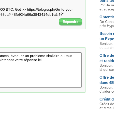
bonsite
PS: Je n
et susce
000 BTC. Get >> https://telegra.ph/Go-to-your-
0765daf448fe924a66a3843414eb1c& ðŸ”–
Obtenti
De Consol
Répondre
prêt Hypo
Besoin 
un Exper
Bonjour, 
ou au ch
Offre de
et rapi
Bonjour,
là qui sa
Offre de
dans 48
Bonjour, 
d'aider c
Crédit d
Crédit de
et Mme Po