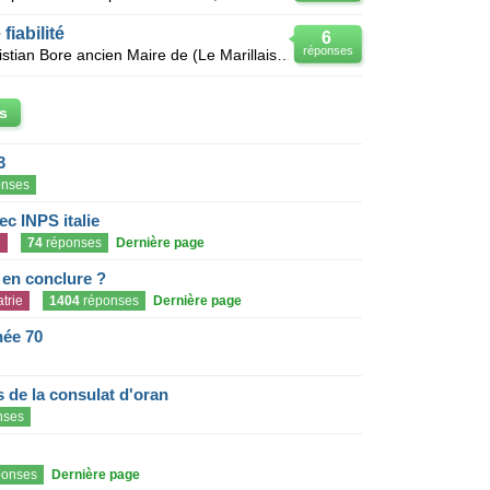
fiabilité
6
réponses
Bonjour, Je me présent je suis Christian Bore ancien Maire de (Le Marillais) située dans le nord-
s
3
nses
c INPS italie
n
74
réponses
Dernière page
e en conclure ?
trie
1404
réponses
Dernière page
née 70
de la consulat d'oran
nses
onses
Dernière page