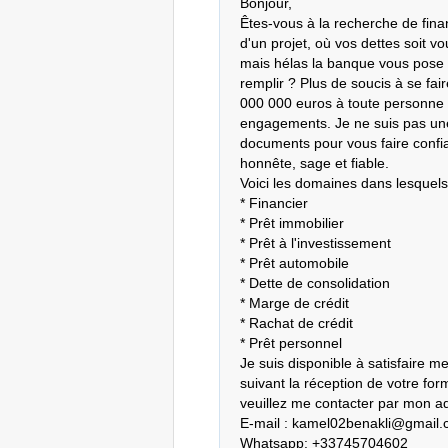
Bonjour,

Êtes-vous à la recherche de finan
d'un projet, où vos dettes soit v
mais hélas la banque vous pose d
remplir ? Plus de soucis à se fair
000 000 euros à toute personne 
engagements. Je ne suis pas une
documents pour vous faire confia
honnête, sage et fiable.

Voici les domaines dans lesquels 
* Financier

* Prêt immobilier

* Prêt à l'investissement

* Prêt automobile

* Dette de consolidation

* Marge de crédit

* Rachat de crédit

* Prêt personnel

Je suis disponible à satisfaire m
suivant la réception de votre for
veuillez me contacter par mon ad
E-mail : kamel02benakli@gmail.
Whatsapp: +33745704602
