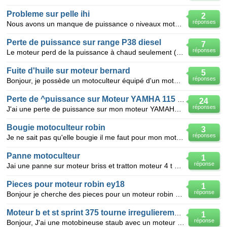
Probleme sur pelle ihi
2
réponses
Nous avons un manque de puissance o niveaux moteur le moteur et un isuzu de 50 ch de 4cylindre montè
Perte de puissance sur range P38 diesel
7
réponses
Le moteur perd de la puissance à chaud seulement (pas à froid) quand je demande la puissance en cote
Fuite d'huile sur moteur bernard
5
réponses
Bonjour, je possède un motoculteur équipé d'un moteur bernard modèle 146, celui-ci ne démarre plus e
Perte de ^puissance sur Moteur YAMHA 115 ch efi
24
réponses
J'ai une perte de puissance sur mon moteur YAMAHA 115 ch EFI de 2007. L'année dernière j'ai fait ch
Bougie motoculteur robin
3
réponses
Je ne sait pas qu'elle bougie il me faut pour mon motoculteur robin (ey 13) ou (pr 13)
Panne motoculteur
1
réponse
Jai une panne sur moteur briss et tratton moteur 4 t curburateur a menbrane demarre et s arrette tou
Pieces pour moteur robin ey18
1
réponse
Bonjour je cherche des pieces pour un moteur robin ey 18 ses sont un jeux de sement car il mange bou
Moteur b et st sprint 375 tourne irregulierement
1
réponse
Bonjour, J'ai une motobineuse staub avec un moteur brigg et straton sprint 375. Lors de sa drernie