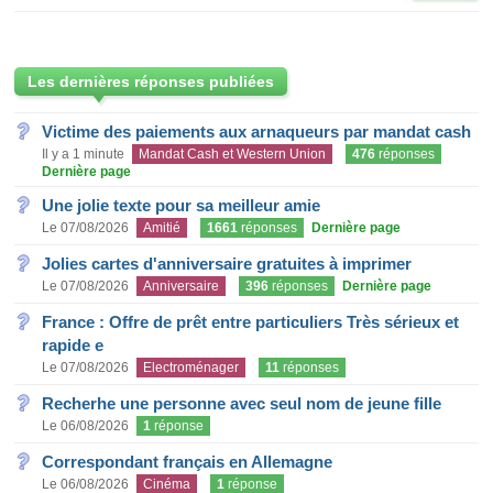
Les dernières réponses publiées
Victime des paiements aux arnaqueurs par mandat cash
Il y a 1 minute
Mandat Cash et Western Union
476
réponses
Dernière page
Une jolie texte pour sa meilleur amie
Le 07/08/2026
Amitié
1661
réponses
Dernière page
Jolies cartes d'anniversaire gratuites à imprimer
Le 07/08/2026
Anniversaire
396
réponses
Dernière page
France : Offre de prêt entre particuliers Très sérieux et
rapide e
Le 07/08/2026
Electroménager
11
réponses
Recherhe une personne avec seul nom de jeune fille
Le 06/08/2026
1
réponse
Correspondant français en Allemagne
Le 06/08/2026
Cinéma
1
réponse