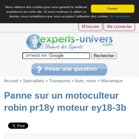
Nous utilisons des cookies pour vous garantir la meilleure
Fermer
expérience sur notre site. Si vous continuez à utiliser ce
dernier, nous considérons que vous acceptez l’utilisation des cookies.
En savoir plus
M'inscrire
Me connecter
Poser une question
Accueil
>
Spécialités
>
Transports
>
Auto, moto
>
Mécanique
Panne sur un motoculteur
robin pr18y moteur ey18-3b