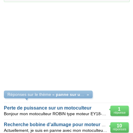
Réponses sur le thème «
panne sur un motoculteur robin pr18y moteur ey18-3b
»
Perte de puissance sur un motoculteur
1
réponse
Bonjour mon motoculteur ROBIN type moteur EY18-3B n'a pas de puissance. J'ai changé mon filtre à a
Recherche bobine d'allumage pour moteur de marque ROBIN PR18
10
réponses
Actuellement, je suis en panne avec mon motoculteur ROBIN cette panne provient de l'allumage (bobine