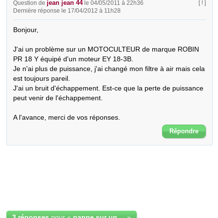
jean jean 44
Question de
le 04/05/2011 à 22h36
[ ! ]
Dernière réponse le 17/04/2012 à 11h28
Bonjour,

J'ai un problème sur un MOTOCULTEUR de marque ROBIN   
PR 18 Y équipé d'un moteur EY 18-3B.

Je n'ai plus de puissance, j'ai changé mon filtre à air mais cela 
est toujours pareil.

J'ai un bruit d'échappement. Est-ce que la perte de puissance 
peut venir de l'échappement.

A l'avance, merci de vos réponses.
Répondre
3 réponses
pour «
panne sur un motoculteur robin pr18y moteur ey18-3b
»