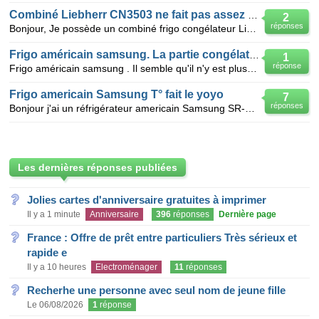
Combiné Liebherr CN3503 ne fait pas assez de froid
2
réponses
Bonjour, Je possède un combiné frigo congélateur Liebherr CN3503-22B-088 de 2 ans et demi. Depuis
Frigo américain samsung. La partie congélateur ne fait plus de froid.
1
réponse
Frigo américain samsung . Il semble qu'il n'y est plus de ventilation. L'affichage indique -19 mais
Frigo americain Samsung T° fait le yoyo
7
réponses
Bonjour j'ai un réfrigérateur americain Samsung SR-S2088C qui ne respecte pas les temperature... ell
Les dernières réponses publiées
Jolies cartes d'anniversaire gratuites à imprimer
Il y a 1 minute
Anniversaire
396
réponses
Dernière page
France : Offre de prêt entre particuliers Très sérieux et
rapide e
Il y a 10 heures
Electroménager
11
réponses
Recherhe une personne avec seul nom de jeune fille
Le 06/08/2026
1
réponse