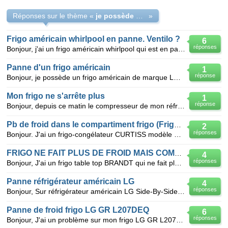
Réponses sur le thème «
je possède un réfrigérateur samsung RS21DCS en panne
»
Frigo américain whirlpool en panne. Ventilo ?
6
réponses
Bonjour, j'ai un frigo américain whirlpool qui est en panne. Plus de froid ni côté frigo ni congélo
Panne d'un frigo américain
1
réponse
Bonjour, je possède un frigo américain de marque LG, celui-ci ma fait déclanché le disjoncteur de mo
Mon frigo ne s'arrête plus
1
réponse
Bonjour, depuis ce matin le compresseur de mon réfrigérateur américain (Roper) ne s'arrête plus s
Pb de froid dans le compartiment frigo (Frigo-Congélateur)
2
réponses
Bonjour. J'ai un frigo-congélateur CURTISS modèle BXM240, Type C280F qui congèle mais ne fait pas de
FRIGO NE FAIT PLUS DE FROID MAIS COMPRESSEUR TOURNE
4
réponses
Bonjour, J'ai un frigo table top BRANDT qui ne fait plus de froid alors que le compresseur tourn
Panne réfrigérateur américain LG
4
réponses
Bonjour, Sur réfrigérateur américain LG Side-By-Side de 1996: Depuis quelques jours, alarme avec c
Panne de froid frigo LG GR L207DEQ
6
réponses
Bonjour, J'ai un problème sur mon frigo LG GR L207DEQ. Le compresseur fonctionne mais je n'ai pas