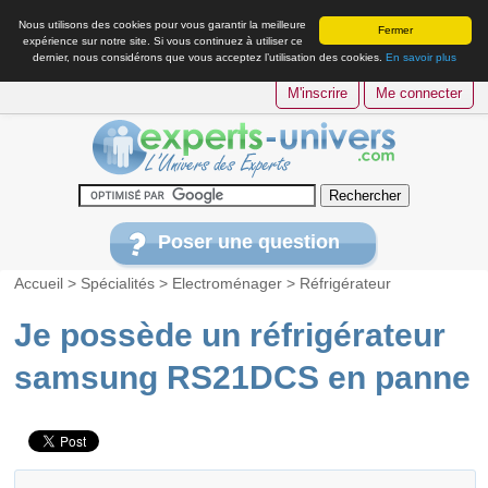
Nous utilisons des cookies pour vous garantir la meilleure
Fermer
expérience sur notre site. Si vous continuez à utiliser ce
dernier, nous considérons que vous acceptez l’utilisation des cookies.
En savoir plus
M'inscrire
Me connecter
Poser une question
Accueil
>
Spécialités
>
Electroménager
>
Réfrigérateur
Je possède un réfrigérateur
samsung RS21DCS en panne