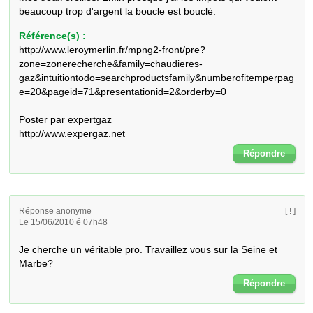
beaucoup trop d'argent la boucle est bouclé.
Référence(s) :
http://www.leroymerlin.fr/mpng2-front/pre?
zone=zonerecherche&family=chaudieres-
gaz&intuitiontodo=searchproductsfamily&numberofitemperpag
e=20&pageid=71&presentationid=2&orderby=0
Poster par expertgaz
http://www.expergaz.net
Répondre
Réponse anonyme
[ ! ]
Le 15/06/2010 é 07h48
Je cherche un véritable pro. Travaillez vous sur la Seine et 
Marbe?
Répondre