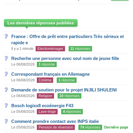
Les dernières réponses publiées
France : Offre de prêt entre particuliers Très sérieux et
rapide e
Il y a 1 minute
Electroménager
11
réponses
Recherhe une personne avec seul nom de jeune fille
Le 06/08/2026
1
réponse
Correspondant français en Allemagne
Le 06/08/2026
Cinéma
1
réponse
Demande de soutien pour le projet INJILI SHULENI
Le 06/08/2026
Religion
10
réponses
Bosch logixx8 ecoénergie F43
Le 05/08/2026
Lave-linge
4
réponses
Comment prendre contact avec INPS italie
Le 05/08/2026
Pension de réversion
74
réponses
Dernière page