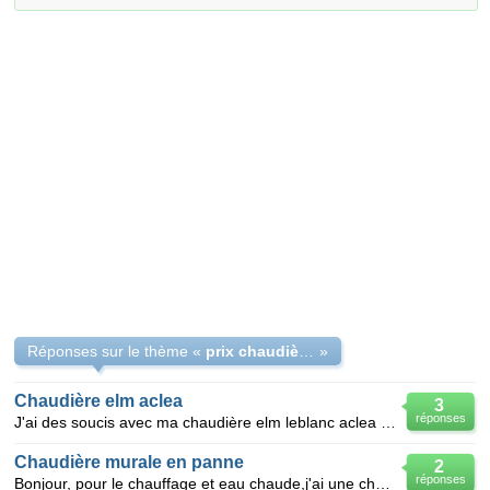
Réponses sur le thème «
prix chaudière elm leblanc aclea
»
Chaudière elm aclea
3
réponses
J'ai des soucis avec ma chaudière elm leblanc aclea . dépuis qlques jours j'ai lancé mon chauffage m
Chaudière murale en panne
2
réponses
Bonjour, pour le chauffage et eau chaude,j'ai une chaudière murale elm leblanc Aclea, et hier apre