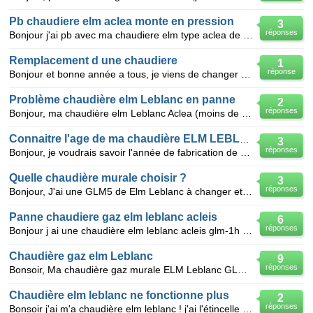
Pb chaudiere elm aclea monte en pression
3
réponses
Bonjour j'ai pb avec ma chaudiere elm type aclea de 9ans elle monte en pression toute seule et se
Remplacement d une chaudiere
1
réponse
Bonjour et bonne année a tous, je viens de changer ma chaudiere elm leblanc glm5.20 par une mégalis
Problème chaudière elm Leblanc en panne
2
réponses
Bonjour, ma chaudière elm Leblanc Aclea (moins de 10 ans normalement) vient de tomber en panne: plus
Connaitre l'age de ma chaudière ELM LEBLANC
3
réponses
Bonjour, je voudrais savoir l'année de fabrication de ma chaudière à gaz ELM LEBLANC modèle mégalia
Quelle chaudière murale choisir ?
3
réponses
Bonjour, J'ai une GLM5 de Elm Leblanc à changer et j'ai 3 devis : - MEGALIS NGLA 24 de E
Panne chaudiere gaz elm leblanc acleis
6
réponses
Bonjour j ai une chaudière elm leblanc acleis glm-1h ma chaudière se remplie toute seul et après le
Chaudière gaz elm Leblanc
9
réponses
Bonsoir, Ma chaudière gaz murale ELM Leblanc GLM 5 étant en panne (ni eau chaude ni chauffage), j'a
Chaudière elm leblanc ne fonctionne plus
2
réponses
Bonsoir j'ai m'a chaudière elm leblanc ! j'ai l'étincelle mais la veilleuse ne s'allume pas on dirai