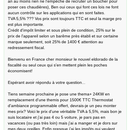
an au moins rien ne l'empêche de recruter un boucher pour 
poser ces chaudières), Ben oui ceux qui font ces lois ne font 
aucun contrôle sur les applications qui en sont faites.

TVA 5,5% ??? Vos prix sont toujours TTC et seul la marge pro 
est plus importante.

Crédit d'impôt limiter et sous plein de condition, 25% sur le 
prix de l'appareil selon un barême près établi et sur certaine 
marque seulement, soit 25% de 1400 € attention au 
redressement fiscal.

Bienvenu en France cher monsieur le nouvel eldorado de la 
fiscalité ou seul ceux qui s'en mettent plein les poches 
économisent!

Espérant avoir répondu à votre question...

Tiens semaine prochaine je pose une thema+ 24KW en 
remplacement d'une themis pour 1500€ TTC Thermostat 
d'ambiance programmable offert, devrais-je un peu monter 
mes prix? Voici le prix d'une véritable TVA à 5,5%, mais bon je 
suis locataire et j'ai pas 4 ou 5 voiture, je pars pas en 
vacances (ou pas très loin) mais j'ai a manger et je dors sur 
mes deux oreilles. Enfin presque j'ai les impôts qui veulent 