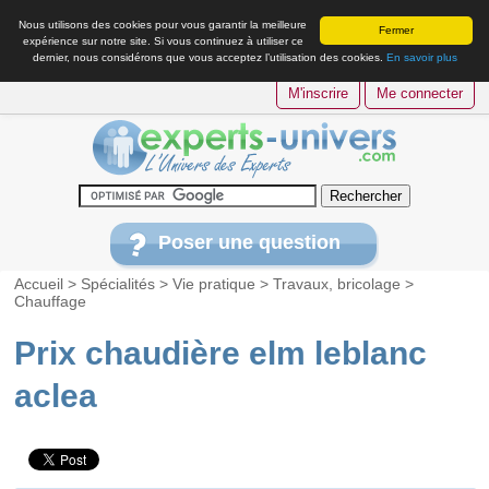
Nous utilisons des cookies pour vous garantir la meilleure
Fermer
expérience sur notre site. Si vous continuez à utiliser ce
dernier, nous considérons que vous acceptez l’utilisation des cookies.
En savoir plus
M'inscrire
Me connecter
Poser une question
Accueil
>
Spécialités
>
Vie pratique
>
Travaux, bricolage
>
Chauffage
Prix chaudière elm leblanc
aclea