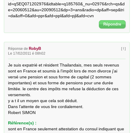
id=qSEQ071202976&idtable=q185760&_nu=02976&rch=qs&d
e=20060512&au=20090512&dp=3+ans&radio=dp&aff=sep&tri
=da&off=0&afd=ppr&afd=ppl&afd=pjl&afd=cvn
Répondre
RobyB
Réponse de
[ ! ]
Le 17/02/2011 é 08h02
Je suis expatrié et résident Thailandais, mes seuls revenus 
sont en France et soumis à l'impôt lors de mon divorce j'ai 
versé une pension et sous forme de capital (2 sommes 
importantes) et sous forme de pensions pour une durée 
limitée. le centre des impôts me refuse la déduction de ces 
versements.

y a t il un moyen que cela soit déduit.

Dans l'attente de vous lire cordialement.

Robert SIMON
Référence(s) :
sont en France seulement attestation du consul indiquant que