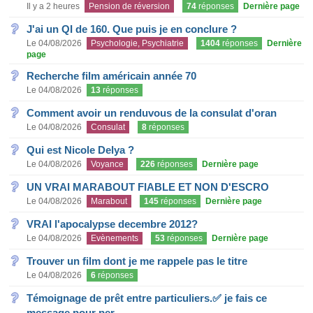
Il y a 2 heures
Pension de réversion
74
réponses
Dernière page
J'ai un QI de 160. Que puis je en conclure ?
Le 04/08/2026
Psychologie, Psychiatrie
1404
réponses
Dernière
page
Recherche film américain année 70
Le 04/08/2026
13
réponses
Comment avoir un renduvous de la consulat d'oran
Le 04/08/2026
Consulat
8
réponses
Qui est Nicole Delya ?
Le 04/08/2026
Voyance
226
réponses
Dernière page
UN VRAI MARABOUT FIABLE ET NON D'ESCRO
Le 04/08/2026
Marabout
145
réponses
Dernière page
VRAI l'apocalypse decembre 2012?
Le 04/08/2026
Evènements
53
réponses
Dernière page
Trouver un film dont je me rappele pas le titre
Le 04/08/2026
6
réponses
Témoignage de prêt entre particuliers.✅ je fais ce
message pour per