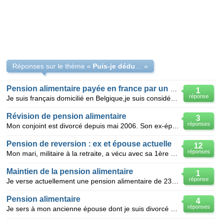
Réponses sur le thème «
Puis-je déduire la pension alimentaire ?
»
Pension alimentaire payée en france par un non résident
1
réponse
Je suis français domicilié en Belgique,je suis considéré comme non résident,je paie une pension alim
Révision de pension alimentaire
3
réponses
Mon conjoint est divorcé depuis mai 2006. Son ex-épouse se remarie au mois de septembre. Il paie a
Pension de reversion : ex et épouse actuelle
12
réponses
Mon mari, militaire à la retraite, a vécu avec sa 1ère épouse 20 ans de mariage suivi de 10 ans de
Maintien de la pension alimentaire
1
réponse
Je verse actuellement une pension alimentaire de 230 euros/mois à mon ex épouse pour ma fille, celle
Pension alimentaire
4
réponses
Je sers à mon ancienne épouse dont je suis divorcé depuis 15 ans une Pension Alimentaire. Si celle