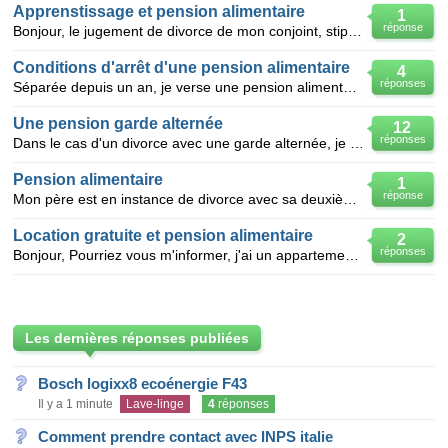
Apprenstissage et pension alimentaire
1
réponse
Bonjour, le jugement de divorce de mon conjoint, stipule qu'il ne verse pas de pension alimentair
Conditions d'arrêt d'une pension alimentaire
4
réponses
Séparée depuis un an, je verse une pension alimentaire à mon ex épouse pour mes deux enfants âgés de
Une pension garde alternée
12
réponses
Dans le cas d'un divorce avec une garde alternée, je verse une pension alimentaire pour mes enfants.
Pension alimentaire
1
réponse
Mon père est en instance de divorce avec sa deuxième femme, qui n'est pas ma mère. Actuellement, il
Location gratuite et pension alimentaire
2
réponses
Bonjour, Pourriez vous m'informer, j'ai un appartement qui vient de se libérer suite à un décès, je
Les dernières réponses publiées
Bosch logixx8 ecoénergie F43
Il y a 1 minute
Lave-linge
4
réponses
Comment prendre contact avec INPS italie